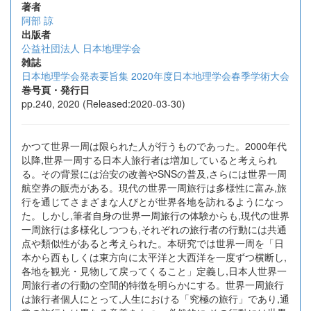
著者
阿部 諒
出版者
公益社団法人 日本地理学会
雑誌
日本地理学会発表要旨集 2020年度日本地理学会春季学術大会
巻号頁・発行日
pp.240, 2020 (Released:2020-03-30)
かつて世界一周は限られた人が行うものであった。2000年代
以降,世界一周する日本人旅行者は増加していると考えられ
る。その背景には治安の改善やSNSの普及,さらには世界一周
航空券の販売がある。現代の世界一周旅行は多様性に富み,旅
行を通じてさまざまな人びとが世界各地を訪れるようになっ
た。しかし,筆者自身の世界一周旅行の体験からも,現代の世界
一周旅行は多様化しつつも,それぞれの旅行者の行動には共通
点や類似性があると考えられた。本研究では世界一周を「日
本から西もしくは東方向に太平洋と大西洋を一度ずつ横断し,
各地を観光・見物して戻ってくること」定義し,日本人世界一
周旅行者の行動の空間的特徴を明らかにする。世界一周旅行
は旅行者個人にとって,人生における「究極の旅行」であり,通