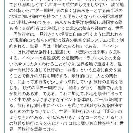
ており,移動しやすく,世界一周航空券も使用しやすい。訪問地
の分析から,世界一周旅行者の多くは南米を一とする南半球の
地域に強い指向性を持つことが明らかとなったが,長距離移動
は北半球が中心である。南米から太平洋を横断し,帰国する際
も,多くの旅行者は北半球,とくに北米の都市を経由する。世界
一周旅行者は,一見行きたい場所に自由に行くように思われる
が,現実的には,彼らの行動は既存の航空交通システムに強く制
約される。世界一周は「制約のある旅」である。 「イベン
ト」は旅行者が旅行中に遭遇した「想定外の出来事」を意味
する。イベントは盗難,病気,交通機関のトラブル,人との出会
い,の4つに大きくわけることができ,世界各地で遭遇する。世
界一周旅行を通じて旅行者は「弱者」という立場に自分を置
くことで自身の成長を期待する。最終的には「人との関わ
り」によって旅行者が少しずつ成長していき,旅行の意義を感
じる。 現代の世界一周旅行は「弱者」が行う「無難ではある
が制約のある旅」である。これに加えて,各地を順番に巡って
いく中で,彼らはさまざまなイベントを体験し,ゴール(帰国)す
る。旅行者は旅行中にイベントを通じて,困難な状況を解決す
るための力をつけていく。世界一周旅行はいわば「RPG」の
ようなものである。それが,ありきたりなコースをたどるだけ
の無難な旅行に,その人にとっては代え難い独自性を持たせ,世
界一周旅行を意義づける。