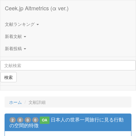
Ceek.jp Altmetrics (α ver.)
文献ランキング
新着文献
新着投稿
検索
ホーム
文献詳細
日本人の世界一周旅行に見る行動
2
0
0
0
OA
の空間的特徴