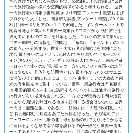
常の旅行とは異なる意義をもつ。必然的に,その行動には世界
一周旅行独自の様式や空間的特徴があると考えられる。 世界
一周旅行者の情報は書籍,聞き取り調査,アンケート調査および
ブログから入手した。聞き取り調査,アンケート調査は2019年
3月に南米ボリビアのウユニで実施した。インターネット上で
閲覧可能な100以上の世界一周旅行のブログから,既に旅行を
終えている42のブログを対象とした。これらの方法で集めた
世界一周旅行の情報を「訪問地」「移動」「イベント」の3つ
の視点から分析する。世界一周旅行者の訪問地を国別に見た
場合,最も多いのはアメリカ(34人)であり,次いでペルー,スペ
イン(各30人),ボリビア,イギリス(各27人)であった。南米やヨ
ーロッパ全体への訪問が目立つ一方で,東アジア各国への訪問
者は少ない。具体的な訪問地として最も多かったのはウユニ
塩湖(27人)で,他にも主にヨーロッパ,東南アジアの大都市と南
米の有名観光地に集中している。世界一周旅行者は有名観光
地,定番的観光地を中心に訪問するが,その中には通常の旅行で
は行きづらい場所も含まれる。一方でビザ取得の手間や治安
の面から,秘境と呼ばれる地域を訪問する機会は少ない。世界
一周は「無難な旅」である。 「移動」は「大陸間の移動」な
ど,長距離移動に焦点をあてた分析を行った。その結果,アジ
ア〜ヨーロッパ〜北米の北半球が移動の軸であり,そこから南
に逸れるような形で南半球を訪れるのが一般的な世界一周ル
ートであるということが分かった。北半球は交通網が発達し