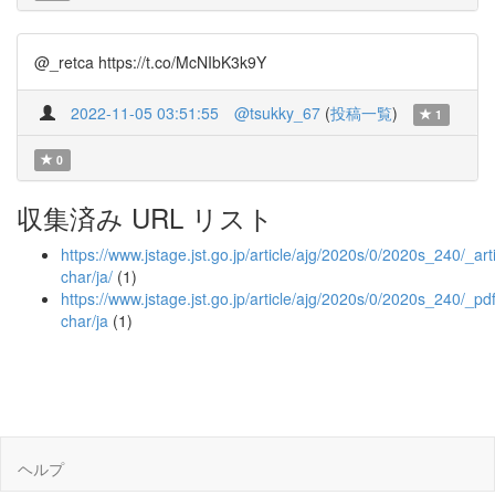
@_retca https://t.co/McNIbK3k9Y
2022-11-05 03:51:55
@tsukky_67
(
投稿一覧
)
1
0
収集済み URL リスト
https://www.jstage.jst.go.jp/article/ajg/2020s/0/2020s_240/_arti
char/ja/
(1)
https://www.jstage.jst.go.jp/article/ajg/2020s/0/2020s_240/_pdf
char/ja
(1)
ヘルプ