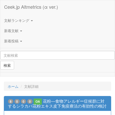
Ceek.jp Altmetrics (α ver.)
文献ランキング
新着文献
新着投稿
検索
ホーム
文献詳細
花粉―食物アレルギー症候群に対
8
0
0
0
OA
するシラカバ花粉エキス皮下免疫療法の有効性の検討