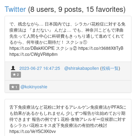
Twitter
(8 users, 9 posts, 15 favorites)
で、残念ながら… 日本国内では、シラカバ花粉症に対する免
疫療法は 『まだない』 んだよ… でも、神奈川こどもで津曲
先生って人間を中心に科研費もきっちり通して進めてくれて
るから、何年後かに期待だ！ スクショ①
https://t.co/DBskKIOPfE スクショ② https://t.co/r3688X8TyB
https://t.co/CWgVRi8p8m
2023-06-27 16:47:25
@shirakabapollen
(
投稿一覧
)
2
@kokinyoshie
1
舌下免疫療法など花粉に対するアレルゲン免疫療法がPFASに
も効果があるかもしれません 少しずつ報告が出始めており期
待できます 報告の例です⤵︎ 花粉-食物アレルギー症候群に対す
るシラカバ花粉エキス皮下免疫療法の有効性の検討
https://t.co/VeYSCXK0vv