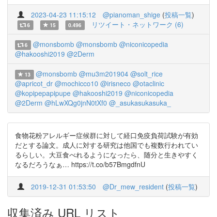
2023-04-23 11:15:12
@pianoman_shige
(
投稿一覧
)
リツイート・ネットワーク (6)
6
15
0.496
@monsbomb
@monsbomb
@niconicopedia
6
@hakooshi2019
@2Derm
@monsbomb
@mu3m201904
@solt_rice
13
@apricot_dr
@mochicco10
@irisneco
@otaclinic
@kopipepapipupe
@hakooshi2019
@niconicopedia
@2Derm
@hLwXQg0jnN0tXf0
@_asukasukasuka_
食物花粉アレルギー症候群に対して経口免疫負荷試験が有効
だとする論文。成人に対する研究は他国でも複数行われてい
るらしい。大豆食べれるようになったら、随分と生きやすく
なるだろうなぁ… https://t.co/b57BmgdfnU
2019-12-31 01:53:50
@Dr_mew_resident
(
投稿一覧
)
収集済み URL リスト