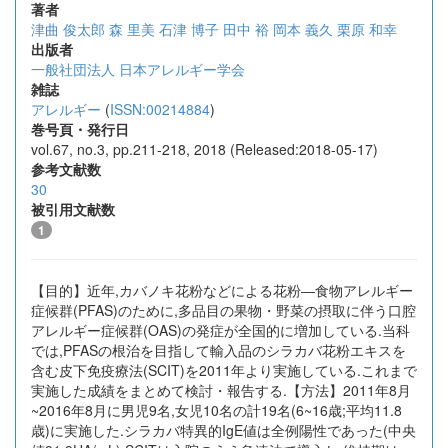
著者
津曲 俊太郎
森 里美
石津 博子
田中 裕
岡本 義久
栗原 和幸
出版者
一般社団法人 日本アレルギー学会
雑誌
アレルギー
(
ISSN:00214884
)
巻号頁・発行日
vol.67, no.3, pp.211-218, 2018 (Released:2018-05-17)
参考文献数
30
被引用文献数
1
【目的】近年,カバノキ花粉などによる花粉―食物アレルギー
症候群(PFAS)のために,多品目の果物・野菜の摂取に伴う口腔
アレルギー症候群(OAS)の発症が全国的に増加している.当科
では,PFASの根治を目指して輸入品のシラカバ花粉エキスを
含む皮下免疫療法(SCIT)を2011年より実施している.これまで
実施した成績をまとめて検討・報告する.【方法】2011年8月
~2016年8月に男児9名,女児10名の計19名(6~16歳;平均11.8
歳)に実施した.シラカバ特異的IgE値は全例陽性であった(中央