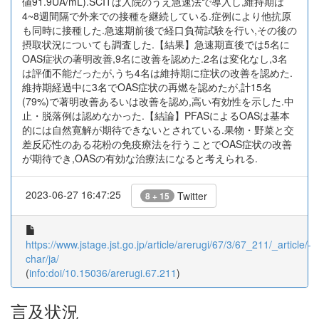
値91.9UA/mL).SCITは入院のうえ急速法で導入し,維持期は
4~8週間隔で外来での接種を継続している.症例により他抗原
も同時に接種した.急速期前後で経口負荷試験を行い,その後の
摂取状況についても調査した.【結果】急速期直後では5名に
OAS症状の著明改善,9名に改善を認めた.2名は変化なし,3名
は評価不能だったが,うち4名は維持期に症状の改善を認めた.
維持期経過中に3名でOAS症状の再燃を認めたが,計15名
(79%)で著明改善あるいは改善を認め,高い有効性を示した.中
止・脱落例は認めなかった.【結論】PFASによるOASは基本
的には自然寛解が期待できないとされている.果物・野菜と交
差反応性のある花粉の免疫療法を行うことでOAS症状の改善
が期待でき,OASの有効な治療法になると考えられる.
2023-06-27 16:47:25
Twitter
8 + 15
https://www.jstage.jst.go.jp/article/arerugi/67/3/67_211/_article/-
char/ja/
(
info:doi/10.15036/arerugi.67.211
)
言及状況