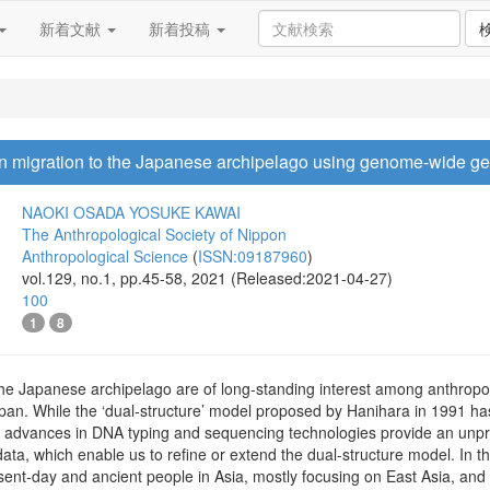
新着文献
新着投稿
n migration to the Japanese archipelago using genome-wide ge
NAOKI OSADA
YOSUKE KAWAI
The Anthropological Society of Nippon
Anthropological Science
(
ISSN:09187960
)
vol.129, no.1, pp.45-58, 2021 (Released:2021-04-27)
100
1
8
the Japanese archipelago are of long-standing interest among anthropolog
Japan. While the ‘dual-structure’ model proposed by Hanihara in 1991 h
nt advances in DNA typing and sequencing technologies provide an unp
a, which enable us to refine or extend the dual-structure model. In 
sent-day and ancient people in Asia, mostly focusing on East Asia, and