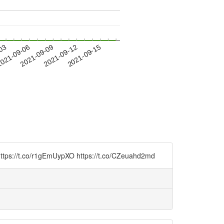
-03
021-09-06
2021-09-09
2021-09-12
2021-09-15
gEmUypXO https://t.co/CZeuahd2md