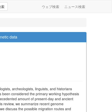
検索
ウェブ検索
ニュース検索
netic data
ists, archeologists, linguists, and historians
as been considered the primary working hypothesis
recedented amount of present-day and ancient
this review, we summarize recent genome
 we discuss the possible migration routes and