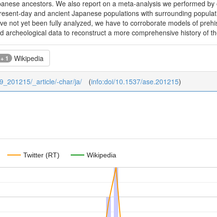
anese ancestors. We also report on a meta-analysis we performed by com
 present-day and ancient Japanese populations with surrounding populat
e not yet been fully analyzed, we have to corroborate models of preh
and archeological data to reconstruct a more comprehensive history of 
Wikipedia
 + 1
29_201215/_article/-char/ja/
(
info:doi/10.1537/ase.201215
)
Twitter (RT)
Wikipedia