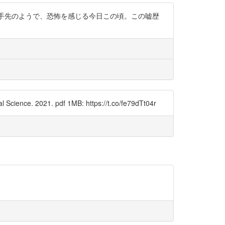
いく手先のようで、恐怖を感じる今日この頃。この嘘歴
 Science. 2021. pdf 1MB: https://t.co/fe79dTt04r