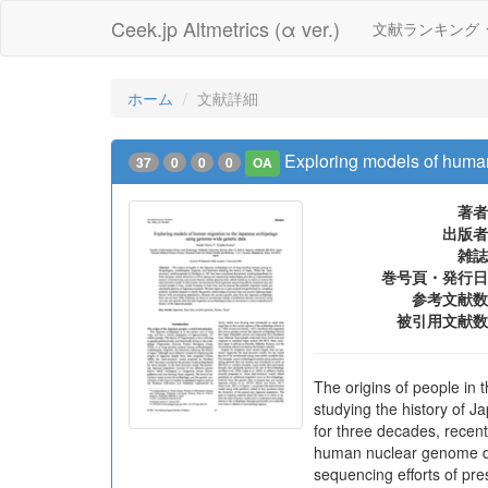
Ceek.jp Altmetrics (α ver.)
文献ランキング
ホーム
文献詳細
Exploring models of huma
37
0
0
0
OA
著者
出版者
雑誌
巻号頁・発行日
参考文献数
被引用文献数
The origins of people in 
studying the history of 
for three decades, rece
human nuclear genome dat
sequencing efforts of pre