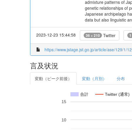
admixture patterns of Jap
genetic relationships of
Japanese archipelago hav
data but also linguistic 
2023-12-23 15:44:58
Twitter
36 + 210
1
https://www.jstage.jst.go.jp/article/ase/129/1/1
言及状況
変動（ピーク前後）
変動（月別）
分布
合計
Twitter (通常)
15
10