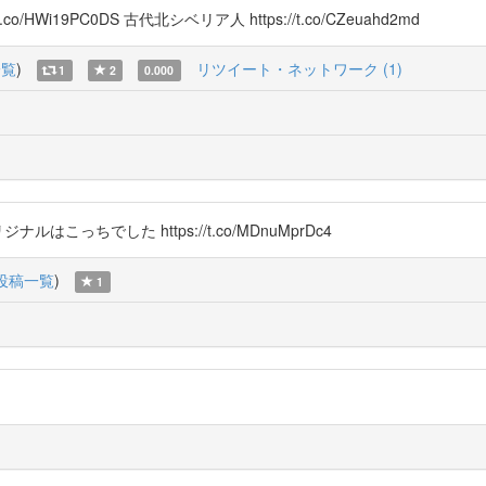
.co/HWi19PC0DS 古代北シベリア人 https://t.co/CZeuahd2md
一覧
)
リツイート・ネットワーク (1)
1
2
0.000
オリジナルはこっちでした https://t.co/MDnuMprDc4
投稿一覧
)
1