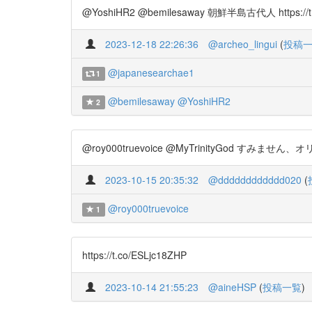
@YoshiHR2 @bemilesaway 朝鮮半島古代人 https://t
2023-12-18 22:26:36
@archeo_lingui
(
投稿
@japanesearchae1
1
@bemilesaway
@YoshiHR2
2
@roy000truevoice @MyTrinityGod すみません、
2023-10-15 20:35:32
@dddddddddddd020
(
@roy000truevoice
1
https://t.co/ESLjc18ZHP
2023-10-14 21:55:23
@aineHSP
(
投稿一覧
)