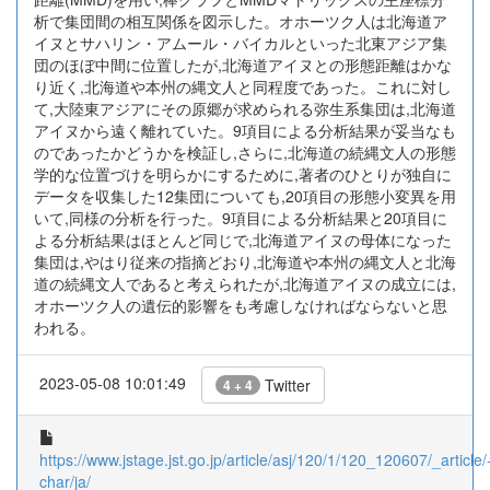
析で集団間の相互関係を図示した。オホーツク人は北海道ア
イヌとサハリン・アムール・バイカルといった北東アジア集
団のほぼ中間に位置したが,北海道アイヌとの形態距離はかな
り近く,北海道や本州の縄文人と同程度であった。これに対し
て,大陸東アジアにその原郷が求められる弥生系集団は,北海道
アイヌから遠く離れていた。9項目による分析結果が妥当なも
のであったかどうかを検証し,さらに,北海道の続縄文人の形態
学的な位置づけを明らかにするために,著者のひとりが独自に
データを収集した12集団についても,20項目の形態小変異を用
いて,同様の分析を行った。9項目による分析結果と20項目に
よる分析結果はほとんど同じで,北海道アイヌの母体になった
集団は,やはり従来の指摘どおり,北海道や本州の縄文人と北海
道の続縄文人であると考えられたが,北海道アイヌの成立には,
オホーツク人の遺伝的影響をも考慮しなければならないと思
われる。
2023-05-08 10:01:49
Twitter
4 + 4
https://www.jstage.jst.go.jp/article/asj/120/1/120_120607/_article/
char/ja/