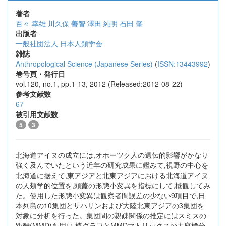
著者
百々 幸雄
川久保 善智
澤田 純明
石田 肇
出版者
一般社団法人 日本人類学会
雑誌
Anthropological Science (Japanese Series)
(
ISSN:13443992
)
巻号頁・発行日
vol.120, no.1, pp.1-13, 2012 (Released:2012-08-22)
参考文献数
67
被引用文献数
5
3
北海道アイヌの成立には,オホーツク人の遺伝的影響がかなり
強く及んでいたという近年の研究成果に鑑みて,視野の中心を
北海道に据えて,東アジアと北東アジアにおける北海道アイヌ
の人類学的位置を,頭蓋の形態小変異を指標にして,概観してみ
た。使用した形態小変異は観察者間誤差の少ない9項目で,日
本列島の10集団とサハリンおよび大陸北東アジアの3集団を
対象に分析を行った。集団間の親疎関係の推定にはスミスの
距離(MMD)を用い,棒グラフとMMDマトリックスの主座標分