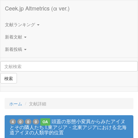
Ceek.jp Altmetrics (α ver.)
文献ランキング
新着文献
新着投稿
検索
ホーム
文献詳細
頭蓋の形態小変異からみたアイヌ
4
0
0
0
OA
とその隣人たち I.東アジア・北東アジアにおける北海
道アイヌの人類学的位置