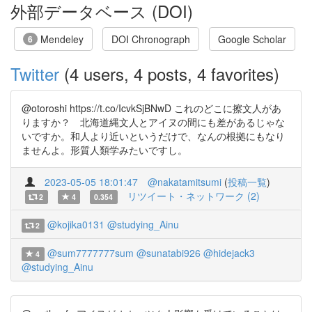
外部データベース (DOI)
Mendeley
DOI Chronograph
Google Scholar
6
Twitter
(4 users, 4 posts, 4 favorites)
@otoroshi https://t.co/IcvkSjBNwD これのどこに擦文人があ
りますか？ 北海道縄文人とアイヌの間にも差があるじゃな
いですか。和人より近いというだけで、なんの根拠にもなり
ませんよ。形質人類学みたいですし。
2023-05-05 18:01:47
@nakatamitsumi
(
投稿一覧
)
リツイート・ネットワーク (2)
2
4
0.354
@kojika0131
@studying_Ainu
2
@sum7777777sum
@sunatabi926
@hidejack3
4
@studying_Ainu