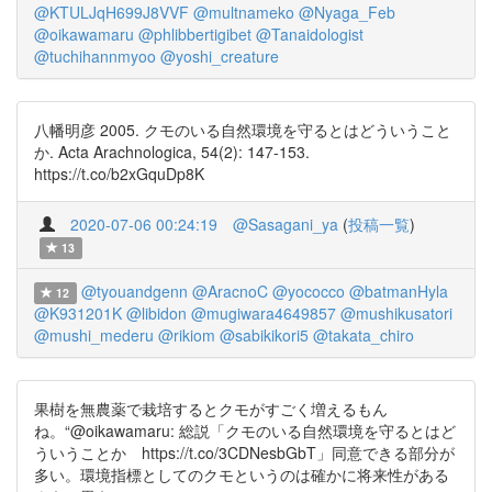
@KTULJqH699J8VVF
@multnameko
@Nyaga_Feb
@oikawamaru
@phlibbertigibet
@Tanaidologist
@tuchihannmyoo
@yoshi_creature
八幡明彦 2005. クモのいる自然環境を守るとはどういうこと
か. Acta Arachnologica, 54(2): 147-153.
https://t.co/b2xGquDp8K
2020-07-06 00:24:19
@Sasagani_ya
(
投稿一覧
)
13
@tyouandgenn
@AracnoC
@yococco
@batmanHyla
12
@K931201K
@libidon
@mugiwara4649857
@mushikusatori
@mushi_mederu
@rikiom
@sabikikori5
@takata_chiro
果樹を無農薬で栽培するとクモがすごく増えるもん
ね。“@oikawamaru: 総説「クモのいる自然環境を守るとはど
ういうことか https://t.co/3CDNesbGbT」同意できる部分が
多い。環境指標としてのクモというのは確かに将来性がある