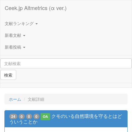
Ceek.jp Altmetrics (α ver.)
文献ランキング
新着文献
新着投稿
検索
ホーム
文献詳細
クモのいる自然環境を守るとはど
24
0
0
0
OA
ういうことか