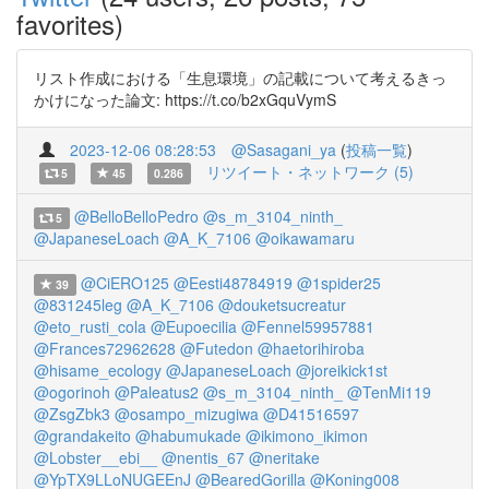
favorites)
リスト作成における「生息環境」の記載について考えるきっ
かけになった論文: https://t.co/b2xGquVymS
2023-12-06 08:28:53
@Sasagani_ya
(
投稿一覧
)
リツイート・ネットワーク (5)
5
45
0.286
@BelloBelloPedro
@s_m_3104_ninth_
5
@JapaneseLoach
@A_K_7106
@oikawamaru
@CiERO125
@Eesti48784919
@1spider25
39
@831245leg
@A_K_7106
@douketsucreatur
@eto_rusti_cola
@Eupoecilia
@Fennel59957881
@Frances72962628
@Futedon
@haetorihiroba
@hisame_ecology
@JapaneseLoach
@joreikick1st
@ogorinoh
@Paleatus2
@s_m_3104_ninth_
@TenMi119
@ZsgZbk3
@osampo_mizugiwa
@D41516597
@grandakeito
@habumukade
@ikimono_ikimon
@Lobster__ebi__
@nentis_67
@neritake
@YpTX9LLoNUGEEnJ
@BearedGorilla
@Koning008