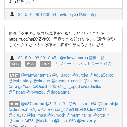
ように思う。”
2015-01-09 12:30:54
@fuhkyo
(
投稿一覧
)
総説「クモのいる自然環境を守るとはどういうことか
https://t.co/haiX4ZVfvX」同意できる部分が多い。環境指標と
してのクモというのは確かに将来性があるように思う。
2015-01-08 09:12:45
@oikawamaru
(
投稿一覧
)
リツイート・ネットワーク (17)
16
20
0.057
@wanwantantan
@3_under
@kureka
@AquaSomo
17
@foxhuntery
@okugee
@dennou_cassie
@ks_msm
@TaigaYodo
@Osushi805
@K_T_bpqd
@dadasiko
@Tinea3
@rowazou
@dapakuma
@087serebu
@3_3_1_3_
@Ban_kame64
@buruninja
18
@desuebi1
@giw
@heikindai_87
@HIKARUblue30241
@it_0217
@ks_msm
@kumech
@minminz_mi
@orca_lf
@sumito3478
@takibata
@tatsu1963
@vurverry
@YedoAzucino