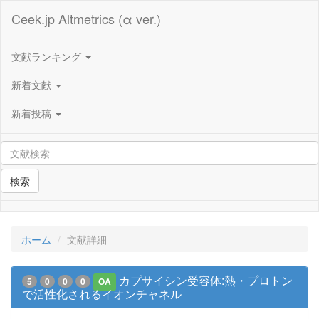
Ceek.jp Altmetrics (α ver.)
文献ランキング
新着文献
新着投稿
検索
ホーム
文献詳細
カプサイシン受容体:熱・プロトン
5
0
0
0
OA
で活性化されるイオンチャネル