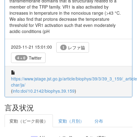
transmembrane domains that is structurally related to a
member of the TRP family. VR1 is also activated by
increases in temperature in the nonoxious range (>43 °C.
We also find that protons decrease the temperature
threshold for VR1 activation such that even moderately
acidic conditions (pH
2023-11-21 15:01:00
レファ協
1
Twitter
4 + 0
https://www.jstage.jst.go.jp/article/biophys/39/3/39_3_159/_article
char/ja/
(
info:doi/10.2142/biophys.39.159
)
言及状況
変動（ピーク前後）
変動（月別）
分布