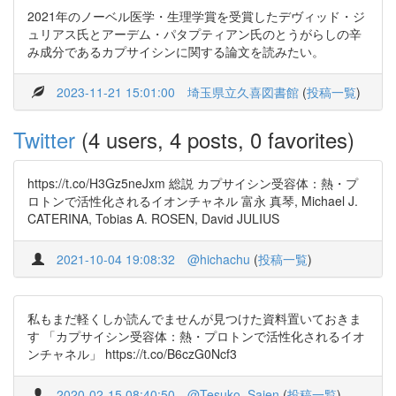
2021年のノーベル医学・生理学賞を受賞したデヴィッド・ジ
ュリアス氏とアーデム・パタプティアン氏のとうがらしの辛
み成分であるカプサイシンに関する論文を読みたい。
2023-11-21 15:01:00
埼玉県立久喜図書館
(
投稿一覧
)
Twitter
(4 users, 4 posts, 0 favorites)
https://t.co/H3Gz5neJxm 総説 カプサイシン受容体：熱・プ
ロトンで活性化されるイオンチャネル 富永 真琴, Michael J.
CATERINA, Tobias A. ROSEN, David JULIUS
2021-10-04 19:08:32
@hichachu
(
投稿一覧
)
私もまだ軽くしか読んでませんが見つけた資料置いておきま
す 「カプサイシン受容体：熱・プロトンで活性化されるイオ
ンチャネル」 https://t.co/B6czG0Ncf3
2020-02-15 08:40:50
@Tesuko_Saien
(
投稿一覧
)