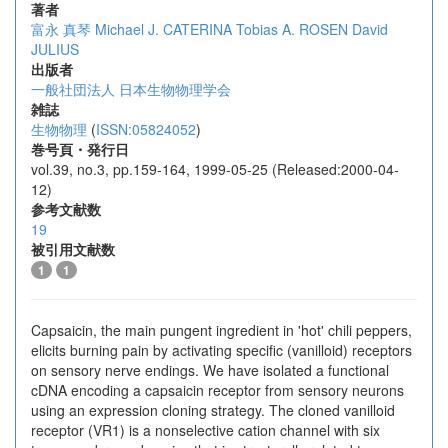
著者
富永 真琴
Michael J. CATERINA
Tobias A. ROSEN
David
JULIUS
出版者
一般社団法人 日本生物物理学会
雑誌
生物物理
(
ISSN:05824052
)
巻号頁・発行日
vol.39, no.3, pp.159-164, 1999-05-25 (Released:2000-04-
12)
参考文献数
19
被引用文献数
1
1
Capsaicin, the main pungent ingredient in 'hot' chili peppers,
elicits burning pain by activating specific (vanilloid) receptors
on sensory nerve endings. We have isolated a functional
cDNA encoding a capsaicin receptor from sensory neurons
using an expression cloning strategy. The cloned vanilloid
receptor (VR1) is a nonselective cation channel with six