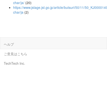
char/ja/
(20)
https://www.jstage.jst.go.jp/article/butsuri/50/11/50_KJ000014
char/ja
(2)
ヘルプ
ご意見はこちら
TechTech Inc.