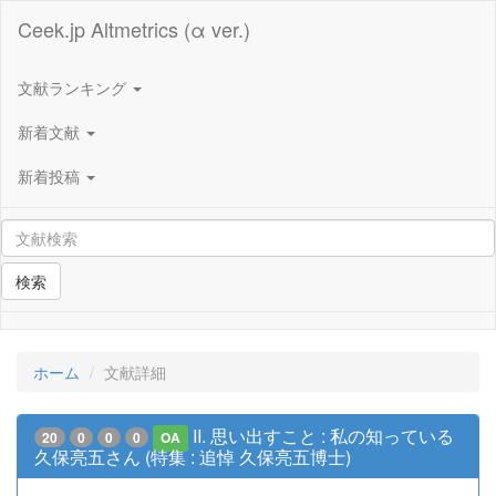
Ceek.jp Altmetrics (α ver.)
文献ランキング
新着文献
新着投稿
検索
ホーム
文献詳細
II. 思い出すこと : 私の知っている
20
0
0
0
OA
久保亮五さん (特集 : 追悼 久保亮五博士)