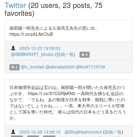
Twitter
(20 users, 23 posts, 75
favorites)
南部陽一郎先生による久保亮五先生の思い出。
https://t.co/p5LAirCIuB
2023-12-23 19:08:02
@SMBKRHYT_kinoko
(
投稿一覧
)
3
@n_tomita0
@akinaka0629
@kin87719708
3
日本物理学会誌は宝の山。南部陽一郎が聞いた久保亮五のつ
ぶやき。 https://t.co/X7CGRjkKN3 一高時代を懐かむ会話の
なかで、「でもね、あの制度が日本を戦争、敗戦に導いたの
ではないでしょうかね...」。一高、東大卒のエリートが官僚
として国を導いた時代。 彼らは現代の日本をどう見るだろう
か。
2023-12-08 13:08:10
@ShojiHashimoto3
(
投稿一覧
)