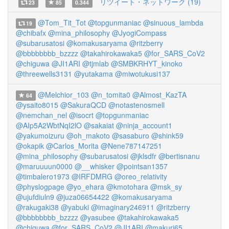
リツイート・ネットワーク (19)
23
85
0.344
@Tom_Tit_Tot
@topgunmaniac
@sinuous_lambda
19
@chibafx
@mina_philosophy
@JyogiCompass
@subarusatosi
@komakusaryama
@ritzberry
@bbbbbbbb_bzzzz
@takahirokawaka5
@for_SARS_CoV2
@chiguwa
@JI1ARI
@tjmlab
@SMBKRHYT_kinoko
@threewells3131
@yutakama
@miwotukusi137
@Melchior_103
@n_tomita0
@Almost_KazTA
64
@ysaito8015
@SakuraQCD
@notastenosmell
@nemchan_nel
@isocrt
@topgunmaniac
@AIp5A2WbtNqI2lO
@sakaiat
@ninja_account1
@yakumoizuru
@oh_makoto
@sasaburo
@shink59
@okapik
@Carlos_Morita
@Nene787147251
@mina_philosophy
@subarusatosi
@jklsdfr
@bertisnanu
@maruuuun0000
@__whisker
@pointsan1357
@timbalero1973
@IRFDMRG
@oreo_relativity
@physlogpage
@yo_ehara
@kmotohara
@msk_sy
@ujufdiuln9
@juza06654422
@komakusaryama
@rakugaki38
@yabuki
@imaginary246911
@ritzberry
@bbbbbbbb_bzzzz
@yasubee
@takahirokawaka5
@chiguwa
@for_SARS_CoV2
@JI1ARI
@makuri65