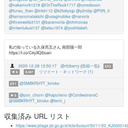
@nakamurk1218
@OnTheRock1717
@umedooon
@funsu_than
@ink9112
@k2tokyojp
@y2mbp
@P0N_0
@tamanomatakichi
@usaginobike
@nanoris
@threewells3131
@baramonia
@chimonaa
@miwotukusi137
@tatsu1974
@yoshitakeh
私の知っている久保亮五さん 南部陽一郎
https://t.co/C4yXQ5iuan
2020-12-28 12:50:17
@ritzberry
(
投稿一覧
)
2
リツイート・ネットワーク (1)
6
0.447
@SMBKRHYT_kinoko
1
@pon_chonn
@hapurieno
@CordwainersC
5
@SMBKRHYT_kinoko
@tenri_j
収集済み URL リスト
https://www.jstage.jst.go.jp/article/butsuri/50/11/50_KJ000014