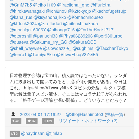
@CmM7b5
@eiho1109
@fractional_qhe
@Furietra
@hirokawanagaki
@ichi2no3
@k2tokyojp
@kachofugetsujp
@kana_rus
@kisysnohajikko
@Komachihouse2
@ktrtcuk2024
@k_nitadori
@mitsushinakada
@mochigo16006Y
@nihongo716
@OnTheRock1717
@otoroshiii
@panuchi33
@Phys06289206
@por930turbo
@quaeva
@Sakume_rry_GG
@SakuraQCD
@shell_waywise
@slowdazzle_
@sughimsi
@TacchanTokyo
@tenro1
@TomiyaAkio
@VIfwuFbcqV3ZGE5
日本物理学会誌は宝の山。積ん読ではもったいない。ランダ
ムに抜き出して開いてみると、必ず何か発見がある。今日は
これ。 https://t.co/VTwwnyNLvK スピンの分裂。キタエフ模
型の解は量子スピン液体。そこにはマヨラナ粒子があらわれ
る。「格子ゲージ理論と深い関係」。どういうことだろう？
2023-04-01 17:16:27
@ShojiHashimoto3
(
投稿一覧
)
リツイート・ネットワーク (2)
8
37
0.139
@haydnsan
@tjmlab
2