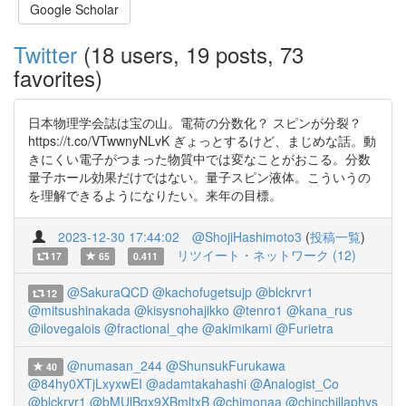
Google Scholar
Twitter
(18 users, 19 posts, 73
favorites)
日本物理学会誌は宝の山。電荷の分数化？ スピンが分裂？
https://t.co/VTwwnyNLvK ぎょっとするけど、まじめな話。動
きにくい電子がつまった物質中では変なことがおこる。分数
量子ホール効果だけではない。量子スピン液体。こういうの
を理解できるようになりたい。来年の目標。
2023-12-30 17:44:02
@ShojiHashimoto3
(
投稿一覧
)
リツイート・ネットワーク (12)
17
65
0.411
@SakuraQCD
@kachofugetsujp
@blckrvr1
12
@mitsushinakada
@kisysnohajikko
@tenro1
@kana_rus
@ilovegalois
@fractional_qhe
@akimikami
@Furietra
@numasan_244
@ShunsukFurukawa
40
@84hy0XTjLxyxwEI
@adamtakahashi
@Analogist_Co
@blckrvr1
@bMUlBgx9XBmltxB
@chimonaa
@chinchillaphys