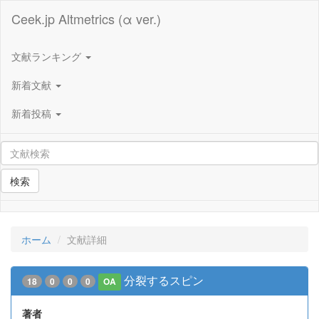
Ceek.jp Altmetrics (α ver.)
文献ランキング
新着文献
新着投稿
検索
ホーム
文献詳細
分裂するスピン
18
0
0
0
OA
著者