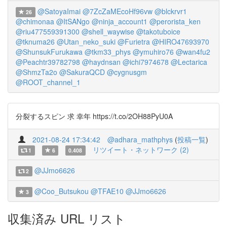
@SatoyaImai
@7ZcZaMEcoHf96vw
@blckrvr1
26
@chimonaa
@ItSANgo
@ninja_account1
@perorista_ken
@riu477559391300
@shell_waywise
@takotuboice
@tknuma26
@Utan_neko_suki
@Furietra
@HIRO47693970
@ShunsukFurukawa
@tkm33_phys
@ymuhiro76
@wan4fu2
@Peachtr39782798
@haydnsan
@ichi7974678
@Lectarica
@ShmzTa2o
@SakuraQCD
@cygnusgm
@ROOT_channel_1
分裂するスピン 求 幸年 https://t.co/2OH88PyU0A
2021-08-24 17:34:42
@adhara_mathphys
(
投稿一覧
)
リツイート・ネットワーク (2)
1
6
0.408
@JJmo6626
2
@Coo_Butsukou
@TFAE10
@JJmo6626
3
収集済み URL リスト