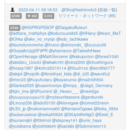
2023-04-11 09:18:53
@ShojiHashimoto3
(
投稿一覧
)
リツイート・ネットワーク (85)
89
343
0.312
@HGPRGPSSOP
@DaigakuButsuri
85
@adhara_mathphys
@koburouze845
@HHany
@team_MaT
@Ohka
@ake_no_myojo
@edu_tachikawa
@tsureduremecha
@fruicci
@shironoki_
@zuzuzu59
@Gupq8cUpj2IF9PR
@yhamacco
@TakeshiHase
@OpenHanage
@MathSorcerer
@kakupurion
@forest1040
@akidaru_UxoxU
@wkwkrnht
@oira2200
@chushingura
@hossy1987
@4ohn20210114
@t0uch1co
@sordfish777
@akipii
@hojoitk
@Amethyst_kida
@di_s35
@wan4fu2
@irton23
@huyuhutaru
@kayanuma
@ma2n0hit04
@Sanka2525
@usaminoriya
@tmiya_
@Jagd_Germany
@bjm_tms
@SPcurrent
@_Hexen___
@neet2go
@yuuyuuyuuyuu10
@myfavoritescene
@genkuroki
@Linuxy256
@adx50150
@ktonegaw
@comet22neon
@LE0_jp
@nekomamma60
@KentaroOgawa
@itoka_0564
@subarusatosi
@sekai00626
@StUpIdKeNgO
@Eesti_E
@sunamajiri
@094mol
@stepney141
@univ_haya
@yutakama
@yoshitakeh
@saclabi
@Submersion13