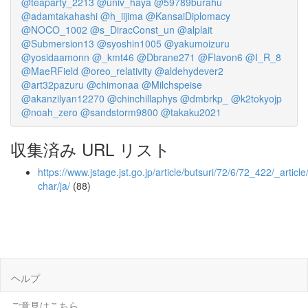
@teaparty_2213
@univ_haya
@59789burahu
@adamtakahashi
@h_iijima
@KansaiDiplomacy
@NOCO_1002
@s_DiracConst_un
@alplait
@Submersion13
@syoshin1005
@yakumoizuru
@yosidaamonn
@_kmt46
@Dbrane271
@Flavon6
@I_R_8
@MaeRField
@oreo_relativity
@aldehydever2
@art32pazuru
@chimonaa
@Milchspeise
@akanzilyan12270
@chinchillaphys
@dmbrkp_
@k2tokyojp
@noah_zero
@sandstorm9800
@takaku2021
収集済み URL リスト
https://www.jstage.jst.go.jp/article/butsuri/72/6/72_422/_article
char/ja/
(88)
ヘルプ
ご意見はこちら