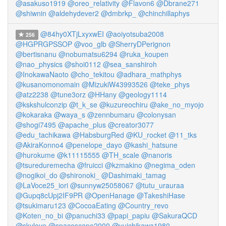
@asakuso1919
@oreo_relativity
@Flavon6
@Dbrane271
@shiwnin
@aldehydever2
@dmbrkp_
@chinchillaphys
@84hy0XTjLxyxwEI
@aoiyotsuba2008
256
@HGPRGPSSOP
@voo_glb
@SherryDPerignon
@bertisnanu
@nobumatsu6294
@ruka_koupen
@nao_physics
@shoi0112
@sea_sanshiroh
@InokawaNaoto
@cho_tekitou
@adhara_mathphys
@kusanomonomain
@MizukiW43993526
@teke_phys
@atz2238
@tune3orz
@HHany
@geology1114
@kskshulconzip
@t_k_se
@kuzureochiru
@ake_no_myojo
@kokaraka
@waya_s
@zennbumaru
@colonysan
@shogi7495
@apache_plus
@creator3077
@edu_tachikawa
@HabsburgRed
@KU_rocket
@11_tks
@AkiraKonno4
@penelope_dayo
@kashi_hatsune
@hurokume
@k11115555
@TH_scale
@nanoris
@tsureduremecha
@fruicci
@kzmakino
@negima_oden
@nogikoi_do
@shironoki_
@Dashimaki_tamag
@LaVoce25_iori
@sunnyw25058067
@tutu_urauraa
@Gupq8cUpj2IF9PR
@OpenHanage
@TakeshiHase
@tsukimaru123
@CocoaEating
@Country_revo
@Koten_no_bi
@panuchi33
@papi_papiu
@SakuraQCD
@skylove
@spacescape2000
@yuichikawa1980