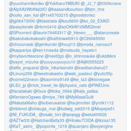
@yucchannikoniko
@YukiharuYABUKI
@_JJ_7
@0309crane
@AIp5A2WbtNqI2lO
@bassandbourbon
@bjm_tms
@coito_san_kai
@f1x45763215
@goodstoriez
@jg06473000
@klasicista
@kou5600
@ko_02_EXAID
@pasytiorale
@rkrm0416
@soOKkW16MMQtmel
@SPcurrent
@taurin76483317
@_Hexen___
@atarucreate
@bakobakobakoshi
@bathtowel0913
@C99065550
@choconaak
@genkuroki
@houji13
@jonoda_nanosurf
@kappariya
@ken1maeda
@matsuda_hayato1
@myfavoritescene
@neet2go
@o_shinnosuke
@ukstbkrs
@yayoi_mizuha
@yuuyuuyuuyuu10
@Aij80555223
@alife_praparat
@de_hikarisenshi
@eastbarubaru07
@Linuxy256
@tweetnakasho
@web_pasteur
@yuto35p
@comet22neon
@kaomino9149
@ke_ta3
@ktonegaw
@LE0_jp
@nick_travel_tie
@physics_cats
@PiNEUniv
@tanatakaki
@0xce
@itoka_0564
@kala_palisa
@KentaroOgawa
@miya_789
@MyMassGuilt
@NakataMaho
@subarusatosi
@tsujimotter
@ymtk1112
@094mol
@chisuga_mai
@ludwig_est2015
@Mopepe51
@M_FUKUDA_
@osaki_tori
@qeqegg
@sekai00626
@AZTw33t
@HatchanBatty33
@HirakuTOIDA
@ikzoa135
@KaT_astro_
@poponta_1218
@quanjaro
@soyengine