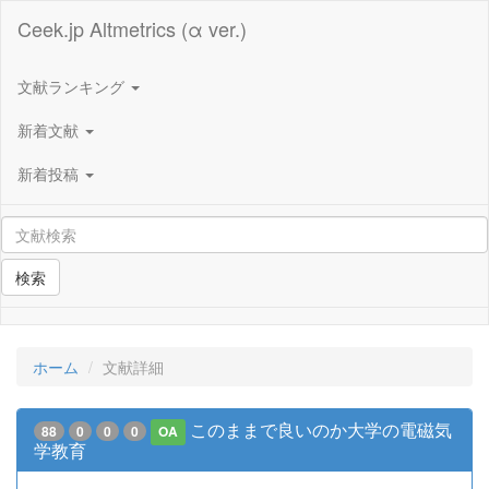
Ceek.jp Altmetrics (α ver.)
文献ランキング
新着文献
新着投稿
検索
ホーム
文献詳細
このままで良いのか大学の電磁気
88
0
0
0
OA
学教育