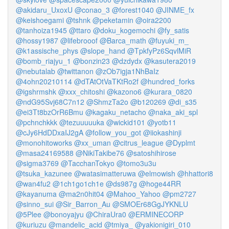
@akidaru_UxoxU
@conao_3
@forest1040
@JINME_fx
@keishoegami
@tshnk
@peketamin
@oira2200
@tanhoiza1945
@ttaro
@doku_kogemochi
@fy_satis
@hossy1987
@lifebrooof
@Barca_math
@fuyuki_m_
@k1assische_phys
@slope_hand
@TpkfyPz6SqvlMiR
@bomb_riajyu_1
@bonzin23
@dzdydx
@kasutera2019
@nebutalab
@twittanon
@zOb7igja1NhBaIz
@4ohn20210114
@dTAtOtVaTKtRo2f
@hundred_forks
@igshrmshk
@xxx_chitoshi
@kazono6
@kurara_0820
@ndG95Svj68C7n12
@ShmzTa2o
@b120269
@di_s35
@ei3Tt8bzOrR6Bmu
@kagaku_netacho
@naka_aki_spl
@pchnchkkk
@tezuuuuuka
@wickid101
@yotb11
@cJy6HdDDxaIJ2gA
@follow_you_got
@iiokashinji
@monohitoworks
@xx_uman
@citrus_league
@Dyplmt
@masa24169588
@NikiTakibe76
@satoshihirose
@sigma3769
@TacchanTokyo
@tomo3u3u
@tsuka_kazunee
@watasimatteruwa
@elmowish
@hhattori8
@wan4fu2
@1ch1go1ch1e
@ds987g
@hoge44RR
@kayanuma
@ma2n0hit04
@Mahoo_Yahoo
@pm2727
@sinno_sui
@Sir_Barron_Au
@SMOEr68GgJYKNLU
@5Plee
@bonoyajyu
@ChiraUra0
@ERMINECORP
@kuriuzu
@mandelic_acid
@tmiya_
@yakionigiri_010