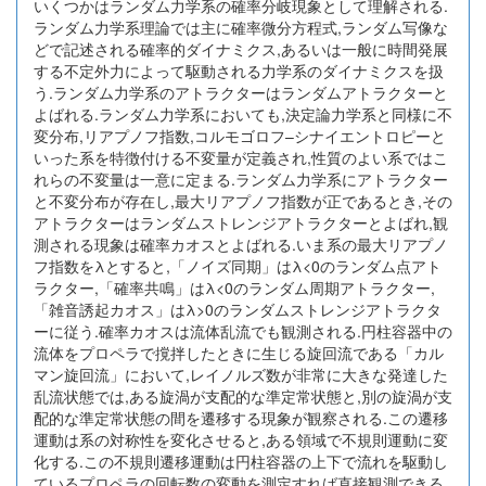
いくつかはランダム力学系の確率分岐現象として理解される.
ランダム力学系理論では主に確率微分方程式,ランダム写像な
どで記述される確率的ダイナミクス,あるいは一般に時間発展
する不定外力によって駆動される力学系のダイナミクスを扱
う.ランダム力学系のアトラクターはランダムアトラクターと
よばれる.ランダム力学系においても,決定論力学系と同様に不
変分布,リアプノフ指数,コルモゴロフ–シナイエントロピーと
いった系を特徴付ける不変量が定義され,性質のよい系ではこ
れらの不変量は一意に定まる.ランダム力学系にアトラクター
と不変分布が存在し,最大リアプノフ指数が正であるとき,その
アトラクターはランダムストレンジアトラクターとよばれ,観
測される現象は確率カオスとよばれる.いま系の最大リアプノ
フ指数をλとすると,「ノイズ同期」はλ<0のランダム点アト
ラクター,「確率共鳴」はλ<0のランダム周期アトラクター,
「雑音誘起カオス」はλ>0のランダムストレンジアトラクタ
ーに従う.確率カオスは流体乱流でも観測される.円柱容器中の
流体をプロペラで撹拌したときに生じる旋回流である「カル
マン旋回流」において,レイノルズ数が非常に大きな発達した
乱流状態では,ある旋渦が支配的な準定常状態と,別の旋渦が支
配的な準定常状態の間を遷移する現象が観察される.この遷移
運動は系の対称性を変化させると,ある領域で不規則運動に変
化する.この不規則遷移運動は円柱容器の上下で流れを駆動し
ているプロペラの回転数の変動を測定すれば直接観測できる.