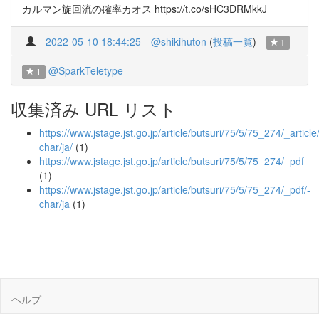
カルマン旋回流の確率カオス https://t.co/sHC3DRMkkJ
2022-05-10 18:44:25
@shikihuton
(
投稿一覧
)
1
@SparkTeletype
1
収集済み URL リスト
https://www.jstage.jst.go.jp/article/butsuri/75/5/75_274/_article
char/ja/
(1)
https://www.jstage.jst.go.jp/article/butsuri/75/5/75_274/_pdf
(1)
https://www.jstage.jst.go.jp/article/butsuri/75/5/75_274/_pdf/-
char/ja
(1)
ヘルプ