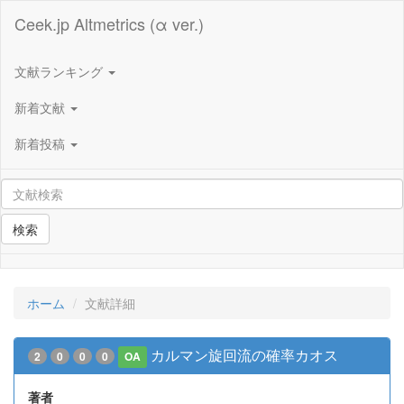
Ceek.jp Altmetrics (α ver.)
文献ランキング
新着文献
新着投稿
検索
ホーム
文献詳細
カルマン旋回流の確率カオス
2
0
0
0
OA
著者