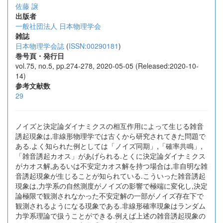
佐藤 譲
出版者
一般社団法人 日本物理学会
雑誌
日本物理学会誌
(
ISSN:00290181
)
巻号頁・発行日
vol.75, no.5, pp.274-278, 2020-05-05 (Released:2020-10-
14)
参考文献数
29
ノイズと決定論ダイナミクスの相互作用によって生じる雑音
誘起現象は,非線形物理学では古くから研究されてきた問題で
ある.よく知られた例としては「ノイズ同期」,「確率共鳴」,
「雑音誘起カオス」があげられる.とくに決定論ダイナミクス
がカオス解,あるいは不安定カオス解を持つ場合は,非自明な雑
音誘起現象が生じることが知られている.こういった雑音誘起
現象は,力学系の自然測度がノイズの影響で極端に変化し,決定
論極限で観測されなかった不安定解の一部がノイズ存在下で
観測されるようになる現象である.非線形確率現象はランダム
力学系理論で扱うことができる.例えば上述の雑音誘起現象の