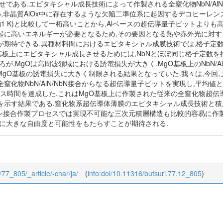
合わせである.エピタキシャル成長技術によって作製される全窒化物NbN/Al
め,非晶質AlOx中に存在するような欠陥二準位系に起因するデコヒーレン
れ(約1 K)と比較して一桁高いことから,Alベースの超伝導量子ビットよ
起に高いエネルギーが必要となるため,その要因となる熱や赤外光に対す
が期待できる.異種材料間におけるエピタキシャル成膜技術では,格子定
N接合を基板上にエピタキシャル成長させるためには,NbNとほぼ同じ格子定
が,MgOは高周波領域における誘電損失が大きく,MgO基板上のNbN/A
度とMgO基板の誘電損失に大きく制限される結果となっていた.我々は,今回
化物NbN/AlN/NbN接合からなる超伝導量子ビットを実現し,平均値として
ヒーレンス時間を達成した.これはMgO基板上に作製された従来の全窒化物超伝導
を示す結果である.窒化物系超伝導体薄膜のエピタキシャル成長技術と積
ソン接合作製プロセスでは実現不可能な三次元積層構造も比較的容易に作
計に大きな自由度と可能性をもたらすことが期待される.
2/77_805/_article/-char/ja/
(
info:doi/10.11316/butsuri.77.12_805
)