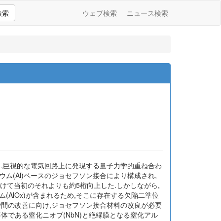
検索
ウェブ検索
ニュース検索
り,巨視的な電気回路上に発現する量子力学的重ね合わ
ム(Al)ベースのジョセフソン接合により構成され,
けて当初のそれよりも約5桁向上した.しかしながら,
AlOx)が含まれるため,そこに存在する欠陥二準位
時間の改善に向け,ジョセフソン接合材料の改良が必要
体である窒化ニオブ(NbN)と絶縁膜となる窒化アル