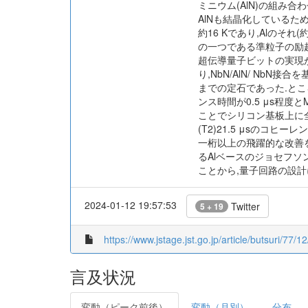
ミニウム(AlN)の組み
AlNも結晶化しているた
約16 Kであり,Alのそ
の一つである準粒子の励
超伝導量子ビットの実現
り,NbN/AlN/ Nb
までの定石であった.ところ
ンス時間が0.5 μs程
ことでシリコン基板上に全窒
(T2)21.5 μsのコ
一桁以上の飛躍的な改善
るAlベースのジョセフ
ことから,量子回路の設
2024-01-12 19:57:53
Twitter
5 + 19
https://www.jstage.jst.go.jp/article/butsuri/77/1
言及状況
変動（ピーク前後）
変動（月別）
分布