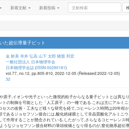
新着文献
新着投稿
いた超伝導量子ビット
金 鮮美
寺井 弘高
山下 太郎
猪股 邦宏
一般社団法人 日本物理学会
日本物理学会誌
(
ISSN:00290181
)
vol.77, no.12, pp.805-810, 2022-12-05 (Released:2022-12-05)
32
子や原子,イオンや光子といった微視的粒子からなる量子ビットとは異な
トの制御を可能とした「人工原子」の一種である.これは主にアルミニウ
セスの改善・工夫など様々な研究を経て,コヒーレンス時間は20年程か
であるジョセフソン接合には,酸化絶縁膜として非晶質酸化アルミニウム(
して作用することが懸念されている.したがって,さらなるコヒーレンス
ようなジョセフソン接合材料の筆頭候補となり得るのが,窒化物系超伝導