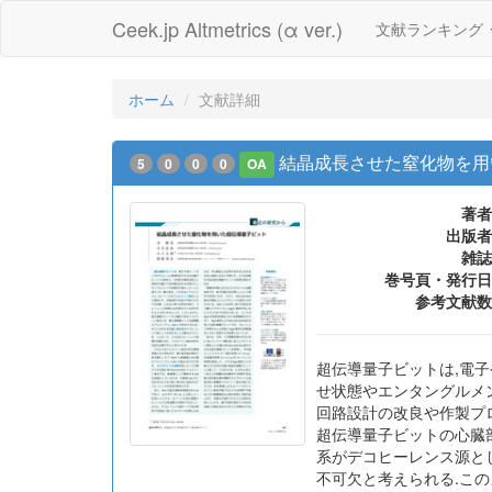
Ceek.jp Altmetrics (α ver.)
文献ランキング
ホーム
文献詳細
結晶成長させた窒化物を用
5
0
0
0
OA
著者
出版者
雑誌
巻号頁・発行日
参考文献数
超伝導量子ビットは,電
せ状態やエンタングルメン
回路設計の改良や作製プロ
超伝導量子ビットの心臓部
系がデコヒーレンス源と
不可欠と考えられる.この