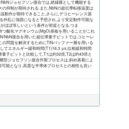
N/NbNジョセフソン接合では,絶縁膜として機能する
スの抑制が期待される.また,NbNの超伝導転移温度は
りも高温動作が期待できること,さらに,デコヒーレンス源
る外乱に強固になると予想され,より安定動作可能な
数がほぼ等しいという条件が前提となる.つま
数を持つ酸化マグネシウム(MgO)基板を用いることがこれ
lN/NbN接合を用いた超伝導量子ビットでは,コヒーレ
,この問題を解決するためにTiNバッファー層を用いる
エネルギー緩和時間(T1)16.3 μs,位相緩和時間
量子ビットと比較して,T1は約32倍,T2は約43倍と
層型ジョセフソン接合作製プロセスは,斜め蒸着によ
製可能となり,高度な半導体プロセスとの相性も良い