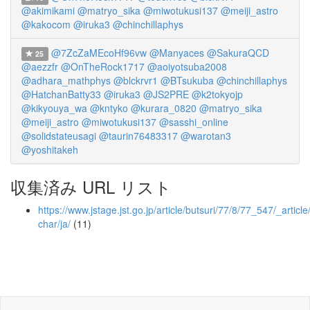
@akimikami
@matryo_sika
@miwotukusi137
@meiji_astro
@kakocom
@iruka3
@chinchillaphys
@7ZcZaMEcoHf96vw
@Manyaces
@SakuraQCD
25
@aezzfr
@OnTheRock1717
@aoiyotsuba2008
@adhara_mathphys
@blckrvr1
@BTsukuba
@chinchillaphys
@HatchanBatty33
@iruka3
@JS2PRE
@k2tokyojp
@kikyouya_wa
@kntyko
@kurara_0820
@matryo_sika
@meiji_astro
@miwotukusi137
@sasshi_online
@solidstateusagi
@taurin76483317
@warotan3
@yoshitakeh
収集済み URL リスト
https://www.jstage.jst.go.jp/article/butsuri/77/8/77_547/_article
char/ja/
(11)