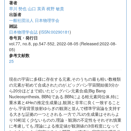
著者
早川 勢也
山口 英斉
梶野 敏貴
出版者
一般社団法人 日本物理学会
雑誌
日本物理学会誌
(
ISSN:00290181
)
巻号頁・発行日
vol.77, no.8, pp.547-552, 2022-08-05 (Released:2022-08-
05)
参考文献数
25
現在の宇宙に多様に存在する元素,そのうちの最も軽い数種類
の元素が初めて合成されたのが,ビッグバン宇宙開始後3分か
ら20分ほどまで続いたビッグバン元素合成(Big Bang
Nucleosynthesis, BBN)である.BBNによる軽元素同位体,特に
重水素と4Heの推定生成量は,観測と非常に良く一致すること
から,宇宙背景放射ゆらぎの観測と並んで標準宇宙論を支持す
る大きな証拠の一つとされる.一方で,7Liの生成量はそれらよ
り10桁近く少ないものの,理論・観測の不定性をそれぞれ慎重
に考慮しても,理論による推定値が観測値の3倍程度になって