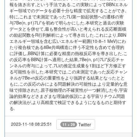
報を抜き出す,という手法である.この実験によってBBNエネル
ギー領域でのデータを必要十分な精度で拡充することができ,
特に,これまで未測定であった7Li第一励起状態への遷移の寄
与7Be(n, p1)7Li*を初めて明らかにした.本研究と過去の実験
データとを併せて,最も整合性が高いと考えられる反応断面積
の励起関数をR行列解析によって導き出した.これにより,BBN
エネルギー領域を含む広いエネルギー範囲(10-8–1 MeV)にわ
たり複合核である8Be共鳴構造に伴う不定性も含めて合理的
に評価し,BBN計算に必要な精度の熱核反応率を導き出した.こ
の反応率をBBN計算へ適用した結果,7Be(n, p1)7Li*反応チャ
ンネルの寄与によって,7Liの推定生成量を1割ほど下方修正す
る可能性を示した.本研究では,この未測定であった反応チャン
ネルが7Be+n反応の重要性をより強調する結果となったとと
もに,この反応のみによる問題解決の可能性は,より定量的な意
味で排除された.原子核物理の不確実性が一つ解消した今,宇宙
論的効果などさまざまな理論的仮説による宇宙リチウム問題
の解決法が,より高精度で検証できるようになるものと期待す
る.
2023-11-18 08:25:51
Twitter
11 + 29