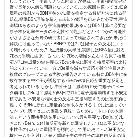
しまうという「宇宙リチウム問題」が存在し,宇宙核物理学分
野で長年の未解決問題となっている.この原因を巡っては,低金
属星の観測からBBN直後の7Li量を推定する解析方法に残る問
題点,標準BBN理論を超える未知の物理を組み込む必要性,宇宙
磁場ゆらぎのような宇宙論的効果,あるいはBBN計算に必要な
原子核反応率データの不定性や問題点など,いくつかの可能性
がさまざまな分野の研究者によって検証されてきたが,未だに
解決には至っていない.BBN中では7Liは陽子との反応によっ
て壊れやすいため,7Li生成量の大半は,実際にはBBN後に残る
7Beの崩壊に由来する.つまり,7Beの増減を左右する原子核反
応が7Li生成量の鍵を握る.7Beの生成に関する核反応率は比較
的よくわかっている一方,7Be量を減らす反応が近年注目され,
複数のグループによる実験が報告されている.特に,BBN中に多
数存在する中性子が誘起する7Beの破壊反応が重要な反応と
考えられている.しかし,中性子は半減期約10分で陽子にベー
タ崩壊し,7Beは半減期約53日で7Liに電子捕獲崩壊する不安定
核である.不安定な核同士の反応を直接測定するのは技術的に
難しく,BBNに新たに定量的な制限をかけるまでには至ってい
なかった.我々は,この困難を克服するために「トロイの木馬
法」という間接手法を用いることで,最も重要な7Be(n, p)7Li
および7Be(n, α)4He反応を新たに測定した.これは,不安定な
中性子の代わりに重陽子を標的として用い,そこへ7Be不安定
核ビームを入射し,7Beと重陽子中の中性子の準自由反応の情