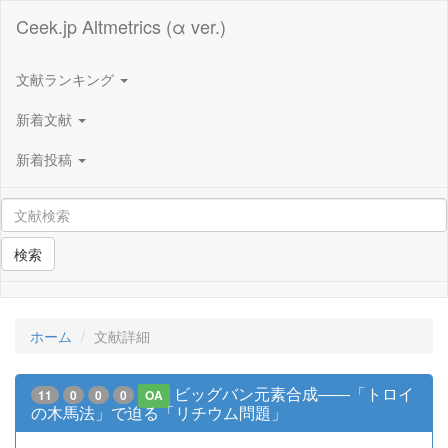
Ceek.jp Altmetrics (α ver.)
文献ランキング
新着文献
新着投稿
検索
ホーム
文献詳細
ビッグバン元素合成――「トロイ
11
0
0
0
OA
の木馬法」で迫る「リチウム問題」