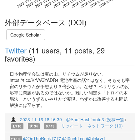
2023-12-06
2023-10-19
2023-11-06
2023-11-24
2023-12-12
2023-10-25
2023-11-12
2023-11-30
2023-10-31
2023-11-18
外部データベース (DOI)
Google Scholar
Twitter
(11 users, 11 posts, 29
favorites)
日本物理学会誌は宝の山。リチウムが足りない。
https://t.co/KrVVGYADR4 電池生産の話ではなく、そもそも宇
宙のリチウムが予想より３倍少ない。なぜ？ ベリリウムの反
応率に問題があるのではないか。難しい測定を「トロイの木
馬法」というずるいやり方で実現。わずかに改善するも問題
解決には至らず。
2023-11-16 18:16:39
@ShojiHashimoto3
(
投稿一覧
)
リツイート・ネットワーク (10)
10
34
0.443
@OnTheRock1717
@t0uch1co
@blckrvr1
10