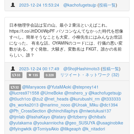
2023-12-24 15:53:24
@kachofugetsujp
(
投稿一覧
)
日本物理学会誌は宝の山。最小２乗法といえばこれ。
https://t.co/JttDO0WpPF パソコンなんてなかった時代を想像
すべし。簡単そうなことも大変。小柳先生にはみんなお世話
になった。 有名な話。OYAMINのコードには、行儀の悪い変
数がある。すぐ発散。大騒ぎ。変数名は FKGT。誰かの名前
らしい。誰？
2023-12-24 00:17:49
@ShojiHashimoto3
(
投稿一覧
)
リツイート・ネットワーク (32)
33
135
0.328
@Manyaces
@YutaMAoki
@stepney141
32
@lucres971558
@UmeBoke
@mshero_y
@kachofugetsujp
@t0uch1co
@zu2
@net_heads
@kurubushi_rm
@t333333
@s_works2013
@marimo_nooo
@Uroak_Miku
@dc1394
@Ph_CrossSection
@chinchillaphys
@miwotukusi137
@tjmlab
@IsshaKayo
@tatary
@ritzberry
@chibafx
@yutakama
@youkanniocha
@geo_SUSUYA
@usaginobike
@flyingwktk
@TomiyaAkio
@ilikgeaph
@k_nitadori