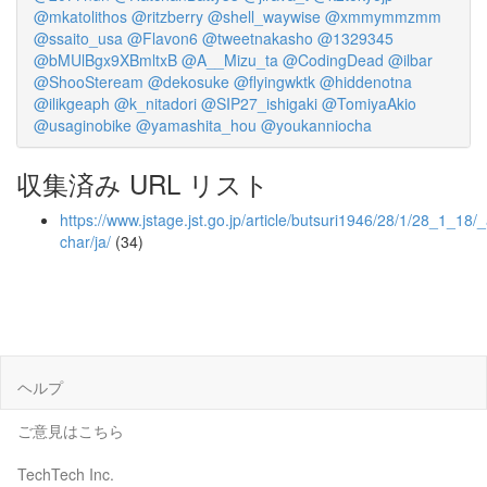
@mkatolithos
@ritzberry
@shell_waywise
@xmmymmzmm
@ssaito_usa
@Flavon6
@tweetnakasho
@1329345
@bMUlBgx9XBmltxB
@A__Mizu_ta
@CodingDead
@ilbar
@ShooSteream
@dekosuke
@flyingwktk
@hiddenotna
@ilikgeaph
@k_nitadori
@SIP27_ishigaki
@TomiyaAkio
@usaginobike
@yamashita_hou
@youkanniocha
収集済み URL リスト
https://www.jstage.jst.go.jp/article/butsuri1946/28/1/28_1_18/_a
char/ja/
(34)
ヘルプ
ご意見はこちら
TechTech Inc.