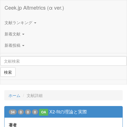
Ceek.jp Altmetrics (α ver.)
文献ランキング
新着文献
新着投稿
検索
ホーム
文献詳細
X2-fitの理論と実際
34
0
0
0
OA
著者