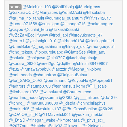
@Melchior_103
@SatiDispig
@Murielgrass
105
@SakuraQCD
@Manyaces
@YutaMAoki
@BTsukuba
@ta_ma_no_tanuki
@oumugai_quantum
@YY71742817
@lucres971558
@suiseigan
@nihongo716
@nekomaguro
@csyou
@ochiai_tetu
@TakashiSasaki
@7ZcZaMEcoHf96vw
@frbd_apl
@hiroyukimote_47
@tenro1
@yakionigiri_010
@airhead0134
@closingofmind
@UmeBoke
@_nagashimam
@hinoyo_old
@zhongbuyou1
@cho_tekitou
@bibourokuabc
@GlatteSee
@left_an3
@sakaiat
@chiguwa
@hie0707
@kachofugetsujp
@kurara_0820
@neet2go
@dqitter
@shinshi88499807
@zu2
@runawaybabyk
@aezzfr
@Mepha_nikolove
@net_heads
@shamotron
@DaigakuButsuri
@for_SARS_CoV2
@bertisnanu
@KoyouNo
@Mopepe51
@adtrors
@stump0703
@tennensuizikomi
@TH_scale
@timbalero1973
@w_sakurai
@Country_revo
@marimo_nooo
@yskumm
@XX62
@y___mizuno
@dc1394
@ichiro_j
@maruuuun0000
@_dstda
@chinchillaphys
@makuri65
@miwotukusi137
@Ph_CrossSection
@Six28f
@sOAtOB_st_R
@YTMaverick001
@yuukun_meidai
@_D12D
@finegan_wake
@kmotohara
@_phys_sci_
@2077nun
@HatchanBatty33
@jirava_t
@k2tokyojp