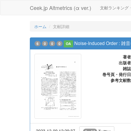
Ceek.jp Altmetrics (α ver.)
文献ランキング
ホーム
文献詳細
Noise-Induced Orde
6
0
0
0
OA
著者
出版者
雑誌
巻号頁・発行日
参考文献数
2023-12-09 12:29:37