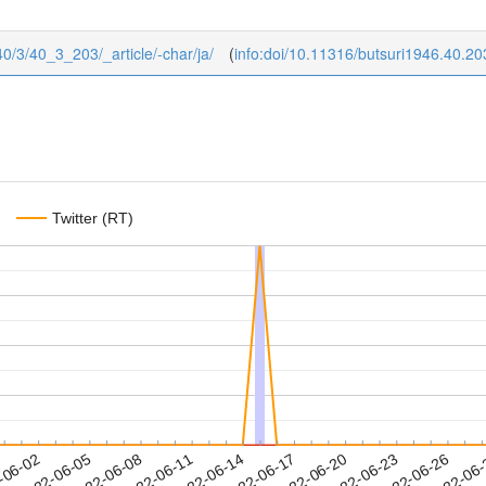
/40/3/40_3_203/_article/-char/ja/
(
info:doi/10.11316/butsuri1946.40.20
Twitter (RT)
2022-06-23
2022-06-26
2022-06
-06-02
2
2022-06-05
2022-06-08
2022-06-11
2022-06-14
2022-06-17
2022-06-20