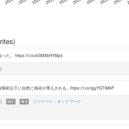
rites)
。 https://t.co/sGMX6HYMp4
覧
)
自然に熱浴が導入される」https://t.co/IggYQTIM6P
覧
)
リツイート・ネットワーク
1
4