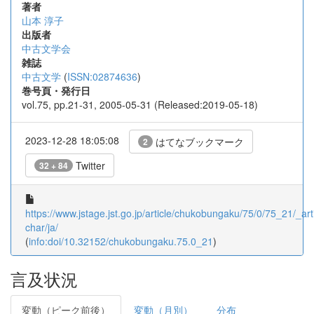
著者
山本 淳子
出版者
中古文学会
雑誌
中古文学
(
ISSN:02874636
)
巻号頁・発行日
vol.75, pp.21-31, 2005-05-31 (Released:2019-05-18)
2023-12-28 18:05:08
はてなブックマーク
2
Twitter
32 + 84
https://www.jstage.jst.go.jp/article/chukobungaku/75/0/75_21/_arti
char/ja/
(
info:doi/10.32152/chukobungaku.75.0_21
)
言及状況
変動（ピーク前後）
変動（月別）
分布