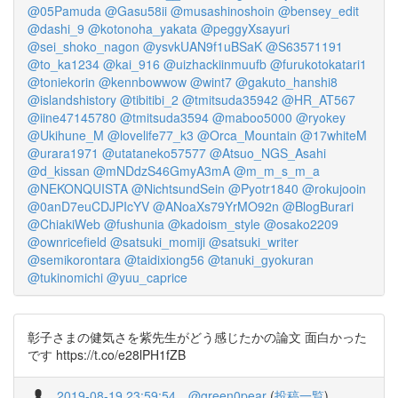
@05Pamuda
@Gasu58ii
@musashinoshoin
@bensey_edit
@dashi_9
@kotonoha_yakata
@peggyXsayuri
@sei_shoko_nagon
@ysvkUAN9f1uBSaK
@S63571191
@to_ka1234
@kai_916
@uizhackiinmuufb
@furukotokatari1
@toniekorin
@kennbowwow
@wint7
@gakuto_hanshi8
@islandshistory
@tibitibi_2
@tmitsuda35942
@HR_AT567
@iine47145780
@tmitsuda3594
@maboo5000
@ryokey
@Ukihune_M
@lovelife77_k3
@Orca_Mountain
@17whiteM
@urara1971
@utataneko57577
@Atsuo_NGS_Asahi
@d_kissan
@mNDdzS46GmyA3mA
@m_m_s_m_a
@NEKONQUISTA
@NichtsundSein
@Pyotr1840
@rokujooin
@0anD7euCDJPIcYV
@ANoaXs79YrMO92n
@BlogBurari
@ChiakiWeb
@fushunia
@kadoism_style
@osako2209
@ownricefield
@satsuki_momiji
@satsuki_writer
@semikorontara
@taidixiong56
@tanuki_gyokuran
@tukinomichi
@yuu_caprice
彰子さまの健気さを紫先生がどう感じたかの論文 面白かった
です https://t.co/e28lPH1fZB
2019-08-19 23:59:54
@green0pear
(
投稿一覧
)