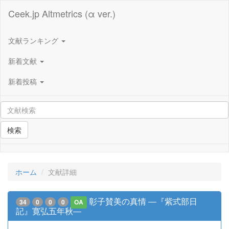
Ceek.jp Altmetrics (α ver.)
文献ランキング
新着文献
新着投稿
検索
ホーム
文献詳細
彰子賛美の真情 ―『紫式部日
34
0
0
0
OA
記』寛弘五年秋―