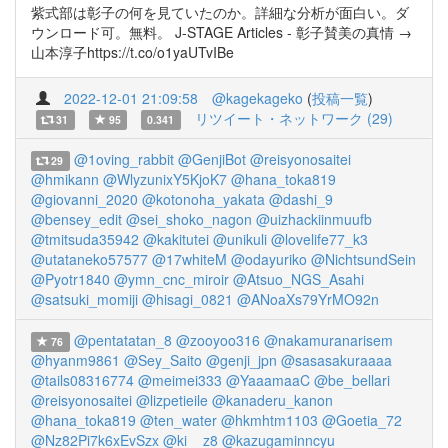
紫式部は彰子の何を見ていたのか。詳細な分析が面白い。ダ
ウンロード可。無料。 J-STAGE Articles - 彰子賛美の真情 →
山本淳子https://t.co/o1yaUTvIBe
2022-12-01 21:09:58
@kagekageko
(
投稿一覧
)
リツイート・ネットワーク (29)
31
95
0.341
@1oving_rabbit
@GenjiBot
@reisyonosaitei
29
@hmikann
@WlyzunixY5KjoK7
@hana_toka819
@giovanni_2020
@kotonoha_yakata
@dashi_9
@bensey_edit
@sei_shoko_nagon
@uizhackiinmuufb
@tmitsuda35942
@kakitutei
@unikuli
@lovelife77_k3
@utataneko57577
@17whiteM
@odayuriko
@NichtsundSein
@Pyotr1840
@ymn_cnc_miroir
@Atsuo_NGS_Asahi
@satsuki_momiji
@hisagi_0821
@ANoaXs79YrMO92n
@pentatatan_8
@zooyoo316
@nakamuranarisem
76
@hyanm9861
@Sey_Saito
@genji_jpn
@sasasakuraaaa
@tails08316774
@meimei333
@YaaamaaC
@be_bellari
@reisyonosaitei
@lizpetieile
@kanaderu_kanon
@hana_toka819
@ten_water
@hkmhtm1103
@Goetia_72
@Nz82Pi7k6xEvSzx
@ki__z8
@kazugaminncyu