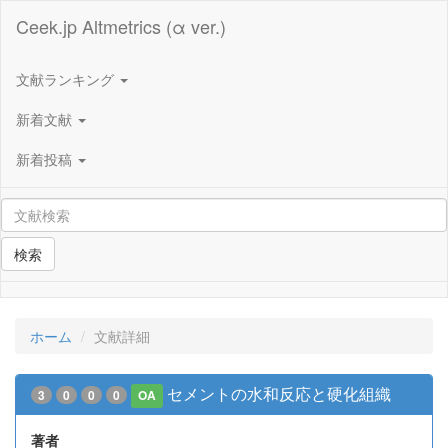
Ceek.jp Altmetrics (α ver.)
文献ランキング
新着文献
新着投稿
検索
ホーム
文献詳細
セメントの水和反応と硬化組織
3
0
0
0
OA
著者