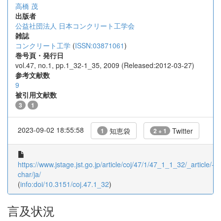
高橋 茂
出版者
公益社団法人 日本コンクリート工学会
雑誌
コンクリート工学
(
ISSN:03871061
)
巻号頁・発行日
vol.47, no.1, pp.1_32-1_35, 2009 (Released:2012-03-27)
参考文献数
9
被引用文献数
3
1
2023-09-02 18:55:58
知恵袋
Twitter
1
2 + 1
https://www.jstage.jst.go.jp/article/coj/47/1/47_1_1_32/_article/-
char/ja/
(
info:doi/10.3151/coj.47.1_32
)
言及状況