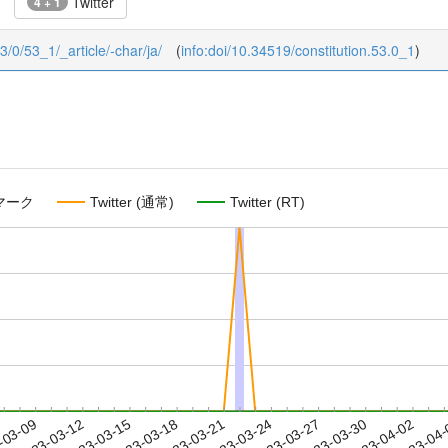
Twitter
4 + 1
53/0/53_1/_article/-char/ja/
(
info:doi/10.34519/constitution.53.0_1
)
マーク
Twitter (通常)
Twitter (RT)
2023-03-30
2023-04-02
2023-04
-03-09
2
2023-03-12
2023-03-15
2023-03-18
2023-03-21
2023-03-24
2023-03-27