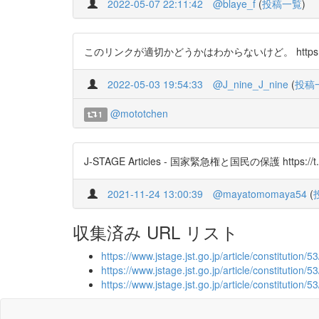
2022-05-07 22:11:42
@blaye_f
(
投稿一覧
)
このリンクが適切かどうかはわからないけど。 https://t.
2022-05-03 19:54:33
@J_nine_J_nine
(
投稿
@mototchen
1
J-STAGE Articles - 国家緊急権と国民の保護 https://t.
2021-11-24 13:00:39
@mayatomomaya54
(
収集済み URL リスト
https://www.jstage.jst.go.jp/article/constitution/5
https://www.jstage.jst.go.jp/article/constitution/53
https://www.jstage.jst.go.jp/article/constitution/