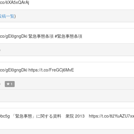
co/6XA5xQArAj
投稿一覧
)
//t.co/gEl0gngDki 緊急事態条項 #緊急事態条項
)
gEl0gngDki https://t.co/FreGCj6MvE
)
1
6sb0bc5g 「緊急事態」に関する資料 衆院 2013 https://t.co/8