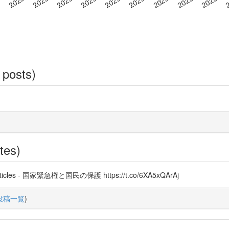
 posts)
tes)
 - 国家緊急権と国民の保護 https://t.co/6XA5xQArAj
投稿一覧
)