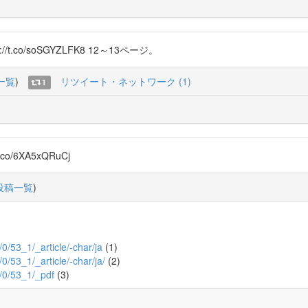
co/soSGYZLFK8 12～13ページ。
一覧
)
リツイート・ネットワーク (1)
1
co/6XA5xQRuCj
投稿一覧
)
3/0/53_1/_article/-char/ja
(1)
/0/53_1/_article/-char/ja/
(2)
53/0/53_1/_pdf
(3)