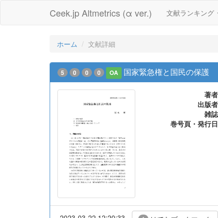
Ceek.jp Altmetrics (α ver.)
文献ランキング
ホーム
文献詳細
国家緊急権と国民の保護
5
0
0
0
OA
著者
出版者
雑誌
巻号頁・発行日
2023-03-22 12:20:33