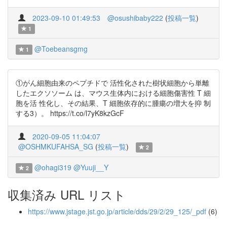
2023-09-10 01:49:53
@osushibaby222
(
投稿一覧
)
1
@Toebeansgmg
1
①がん細胞由来のペプチドで 活性化された樹状細胞から単離
したエクソソーム は、マウス生体内における細胞傷害性 T 細
胞を活 性化し、その結果、T 細胞依存的に腫瘍の増大を抑 制
する3）。 https://t.co/l7yK8kzGcF
2020-09-05 11:04:07
@OSHMKUFAHSA_SG
(
投稿一覧
)
2
@ohagi319
@Yuuji__Y
2
収集済み URL リスト
https://www.jstage.jst.go.jp/article/dds/29/2/29_125/_pdf
(6)