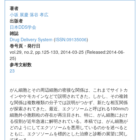
著者
小坂 展慶
落谷 孝広
出版者
日本DDS学会
雑誌
Drug Delivery System
(
ISSN:09135006
)
巻号頁・発行日
vol.29, no.2, pp.125-133, 2014-03-25 (Released:2014-06-
25)
参考文献数
23
がん細胞とその周辺細胞の密接な関係は、これまでサイトカ
インやケモカインなどで説明されてきた。しかし、その複雑
な関係は複数種類の分子では説明がつかず、新たな相互関係
が探索されてきた。最近、エクソソームと呼ばれる100nmの
細胞外小胞顆粒の存在が再注目され、特に、がん細胞におけ
る役割が近年急速に解明されている。本稿では、がん細胞が
どのようにしてエクソソームを悪用しているのかを述べると
ともに、エクソソームを標的とした治療と診断の展望に関し
て述べる。