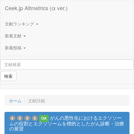
Ceek.jp Altmetrics (α ver.)
文献ランキング
新着文献
新着投稿
検索
ホーム
文献詳細
がんの悪性化におけるエクソソー
6
0
0
0
OA
ムの役割とエクソソームを標的としたがん診断・治療
の展望