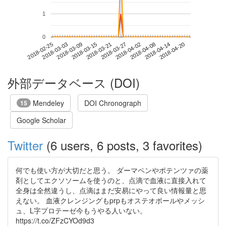
1
0
2018-04-14
2018-02-25
2018-03-15
2018-04-02
2018-04-20
2018-03-03
2018-03-21
2018-04-08
2018-03-09
2018-03-27
外部データベース (DOI)
Mendeley
DOI Chronograph
15
Google Scholar
Twitter
(6 users, 6 posts, 3 favorites)
何でも使い方が大切だと思う。 ダーマペンやポテンツァの薬
剤としてエクソソームを使うのと、点滴で血液に直接入れて
全身は全然違うし、点滴はまだ安易にやって良い情報量と思
えない。 血液クレンジングもprpもオステオポールやメッシ
ュ、L字プロテーゼ今もうやる人いない。
https://t.co/ZFzCYOd9d3