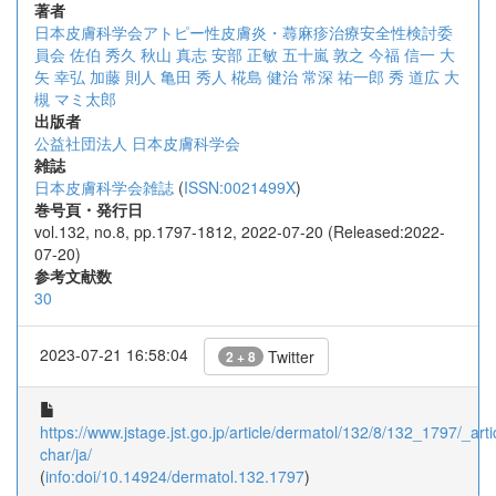
著者
日本皮膚科学会アトピー性皮膚炎・蕁麻疹治療安全性検討委
員会
佐伯 秀久
秋山 真志
安部 正敏
五十嵐 敦之
今福 信一
大
矢 幸弘
加藤 則人
亀田 秀人
椛島 健治
常深 祐一郎
秀 道広
大
槻 マミ太郎
出版者
公益社団法人 日本皮膚科学会
雑誌
日本皮膚科学会雑誌
(
ISSN:0021499X
)
巻号頁・発行日
vol.132, no.8, pp.1797-1812, 2022-07-20 (Released:2022-
07-20)
参考文献数
30
2023-07-21 16:58:04
Twitter
2 + 8
https://www.jstage.jst.go.jp/article/dermatol/132/8/132_1797/_artic
char/ja/
(
info:doi/10.14924/dermatol.132.1797
)