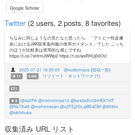
Google Scholar
Twitter
(2 users, 2 posts, 8 favorites)
ちなみに同じようなの見たなと思ったら、「アトピー性皮膚
炎におけるJAK阻害薬内服の使用ガイダンス」でした こっち
のほうが比較表は実用的な感じですね
https://t.co/7eHrmJWWp2 https://t.co/wsRHUj00OU
2023-07-21 16:30:03
@sodermaos
(
投稿一覧
)
リツイート・ネットワーク (1)
11
0.000
1
@4s0P6
@mirimirirose12
@be46eEnQhHEK7HT
8
@NsTlh49
@mohemesan
@c2FEj2GLqiBE4DM
@869hx
@okihihuka
収集済み URL リスト