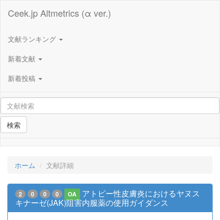
Ceek.jp Altmetrics (α ver.)
文献ランキング
新着文献
新着投稿
検索
ホーム
文献詳細
アトピー性皮膚炎におけるヤヌス
2
0
0
0
OA
キナーゼ(JAK)阻害内服薬の使用ガイダンス