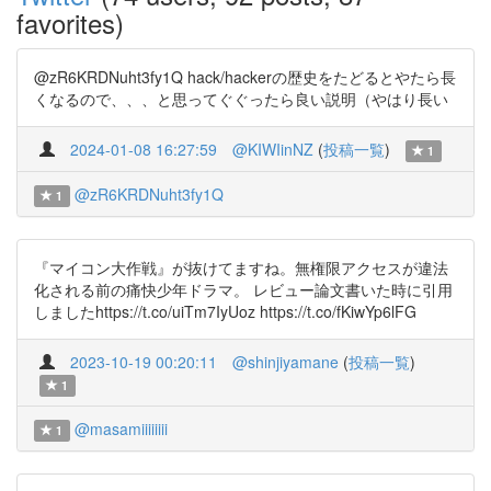
favorites)
@zR6KRDNuht3fy1Q hack/hackerの歴史をたどるとやたら長
くなるので、、、と思ってぐぐったら良い説明（やはり長い
2024-01-08 16:27:59
@KIWIinNZ
(
投稿一覧
)
1
@zR6KRDNuht3fy1Q
1
『マイコン大作戦』が抜けてますね。無権限アクセスが違法
化される前の痛快少年ドラマ。 レビュー論文書いた時に引用
しましたhttps://t.co/uiTm7IyUoz https://t.co/fKiwYp6lFG
2023-10-19 00:20:11
@shinjiyamane
(
投稿一覧
)
1
@masamiiiiiiii
1