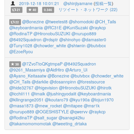
2019-12-18 10:01:21
@shinjiyamane
(
投稿一覧
)
リツイート・ネットワーク (22)
21
40
0.346
@Bonezine
@tweetest8
@shomodoki
@CH_Tails
22
@keyboardmania
@RC31E
@KuniSuzaki
@raykcp
@RodinaTP
@HironobuSUZUKI
@nurupo889
@8492Squadron
@rdsptr
@shinohyo
@damaster0
@Tuny1028
@chowder_white
@shiwnin
@butvbox
@EzoeRyou
@7ZvoTtoQKgtmpaP
@8492Squadron
38
@9261_Masamiya
@AidHiro
@Arturo_Ui
@Ayano_Keitaaatw
@Bonezine
@butvbox
@chowder_white
@CH_Tails
@darklie
@dosannpinn
@forestsource
@hide32767
@higevision
@HironobuSUZUKI
@hirotk
@icchii111
@imaik
@jushingyodaiit
@keyboardmania
@kllingrange2051
@koutaro79
@kyu190a
@lojun1970
@masa1873
@mew_rocket
@mitapee
@msr1k
@nurupo889
@OGESHISTYLE
@qwervv
@raykcp
@RodinaTP
@salt_sugar
@sanagi42ku
@takamomomomotak
@tweeting_drtaka