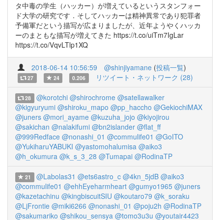
タ中毒の学生（ハッカー）が増えているというスタンフォー
ド大学の研究です．そしてハッカーは精神異常であり犯罪者
予備軍だという描写が広まりましたが、近年ようやくハッカ
ーのまともな描写が増えてきた https://t.co/uiTm7IgLar
https://t.co/VqvLTlp1XQ
2018-06-14 10:56:59
@shinjiyamane
(
投稿一覧
)
リツイート・ネットワーク (28)
27
24
0.206
@korotchi
@shirochrome
@satellawalker
28
@kigyuryumi
@shiroku_mapo
@pp_haccho
@GekiochiMAX
@juners
@mori_ayame
@kuzuha_jojo
@kiyojirou
@sakichan
@nalakifumi
@bn2islander
@flat_ff
@999Redface
@nonashi_01
@commulife01
@GoITO
@YukiharuYABUKI
@yastomohalumisa
@aiko3
@h_okumura
@k_s_3_28
@Tumapai
@RodinaTP
@Labolas31
@ets6astro_c
@4kn_5jdB
@aiko3
21
@commulife01
@ehhEyeharmheart
@gumyo1965
@juners
@kazetachinu
@kingbiscuitSIU
@koutaro79
@k_soraku
@LjFrontie
@miki6266
@nonashi_01
@poju2h
@RodinaTP
@sakumariko
@shikou_sensya
@tomo3u3u
@youtair4423