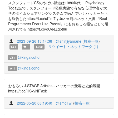
スタンフォードCSのやばい報道は1980年代． Psychology
Today誌で，スタンフォード監獄実験で有名な心理学者が大
学のタイムシェアリングシステムで病んでいくハッカーたち
を報告したhttps://t.co/uiTm7IyUoz 当時のネット文書『Real
Programmers Don't Use Pascal』にもおもしろ報告として引
用されてる https://t.co/oOeeZgbt6u
2023-09-26 13:14:38
@shinjiyamane
(
投稿一覧
)
リツイート・ネットワーク (1)
1
1
1.000
@kingalcohol
1
@kingalcohol
1
おもろい J-STAGE Articles - ハッカーの受容と史的展開
https://t.co/HSxvNITaxb
2022-05-20 08:19:40
@smdTwi
(
投稿一覧
)