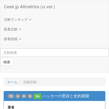
Ceek.jp Altmetrics (α ver.)
文献ランキング
新着文献
新着投稿
検索
ホーム
文献詳細
ハッカーの受容と史的展開
75
0
0
0
OA
著者