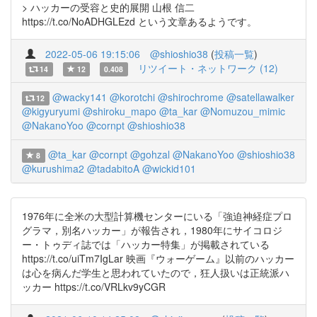
> ハッカーの受容と史的展開 山根 信二
https://t.co/NoADHGLEzd という文章あるようです。
2022-05-06 19:15:06
@shioshio38
(
投稿一覧
)
リツイート・ネットワーク (12)
14
12
0.408
@wacky141
@korotchi
@shirochrome
@satellawalker
12
@kigyuryumi
@shiroku_mapo
@ta_kar
@Nomuzou_mimic
@NakanoYoo
@cornpt
@shioshio38
@ta_kar
@cornpt
@gohzal
@NakanoYoo
@shioshio38
8
@kurushima2
@tadabitoA
@wickid101
1976年に全米の大型計算機センターにいる「強迫神経症プロ
グラマ，別名ハッカー」が報告され，1980年にサイコロジ
ー・トゥディ誌では「ハッカー特集」が掲載されている
https://t.co/uiTm7IgLar 映画『ウォーゲーム』以前のハッカー
は心を病んだ学生と思われていたので，狂人扱いは正統派ハ
ッカー https://t.co/VRLkv9yCGR