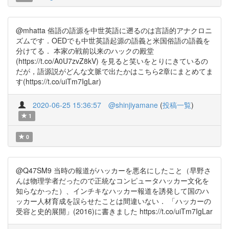
@mhatta 俗語の語源を中世英語に遡るのは言語的アナクロニ
ズムです．OEDでも中世英語起源の語義と米国俗語の語義を
分けてる． 本家の戦前以来のハックの殿堂
(https://t.co/A0U7zvZ8kV) を見ると笑いをとりにきているの
だが，語源説がどんな文脈で出たかはこちら2章にまとめてま
す(https://t.co/uiTm7IgLar)
2020-06-25 15:36:57
@shinjiyamane
(
投稿一覧
)
1
0
@Q47SM9 当時の報道がハッカーを悪名にしたこと（早野さ
んは物理学者だったので正統なコンピュータハッカー文化を
知らなかった）、インチキなハッカー報道を誘発して国のハ
ッカー人材育成を誤らせたことは間違いない． 「ハッカーの
受容と史的展開」(2016)に書きました https://t.co/uiTm7IgLar