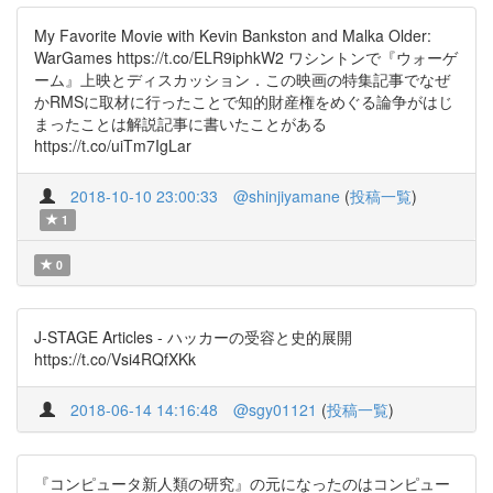
My Favorite Movie with Kevin Bankston and Malka Older:
WarGames https://t.co/ELR9iphkW2 ワシントンで『ウォーゲ
ーム』上映とディスカッション．この映画の特集記事でなぜ
かRMSに取材に行ったことで知的財産権をめぐる論争がはじ
まったことは解説記事に書いたことがある
https://t.co/uiTm7IgLar
2018-10-10 23:00:33
@shinjiyamane
(
投稿一覧
)
1
0
J-STAGE Articles - ハッカーの受容と史的展開
https://t.co/Vsi4RQfXKk
2018-06-14 14:16:48
@sgy01121
(
投稿一覧
)
『コンピュータ新人類の研究』の元になったのはコンピュー