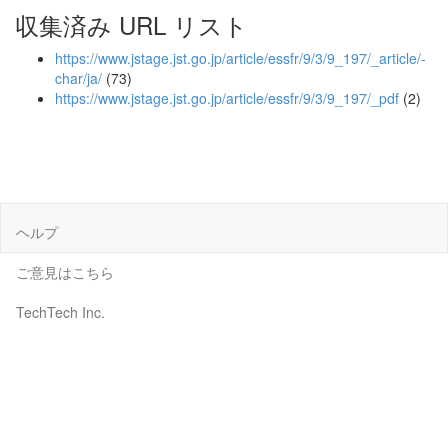
収集済み URL リスト
https://www.jstage.jst.go.jp/article/essfr/9/3/9_197/_article/-
char/ja/
(73)
https://www.jstage.jst.go.jp/article/essfr/9/3/9_197/_pdf
(2)
ヘルプ
ご意見はこちら
TechTech Inc.