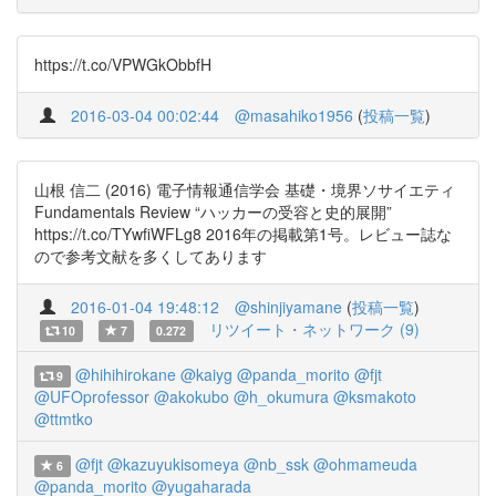
https://t.co/VPWGkObbfH
2016-03-04 00:02:44
@masahiko1956
(
投稿一覧
)
山根 信二 (2016) 電子情報通信学会 基礎・境界ソサイエティ
Fundamentals Review “ハッカーの受容と史的展開”
https://t.co/TYwfiWFLg8 2016年の掲載第1号。レビュー誌な
ので参考文献を多くしてあります
2016-01-04 19:48:12
@shinjiyamane
(
投稿一覧
)
リツイート・ネットワーク (9)
10
7
0.272
@hihihirokane
@kaiyg
@panda_morito
@fjt
9
@UFOprofessor
@akokubo
@h_okumura
@ksmakoto
@ttmtko
@fjt
@kazuyukisomeya
@nb_ssk
@ohmameuda
6
@panda_morito
@yugaharada