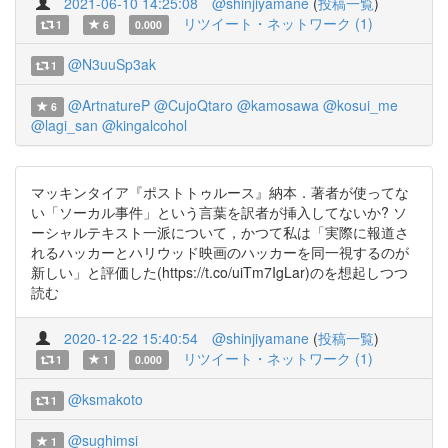
2021-06-10 14:25:08
@shinjiyamane
(
投稿一覧
)
リツイート・ネットワーク (1)
1
6
0.000
@N3uuSp3ak
1
@ArtnatureP
@CujoQtaro
@kamosawa
@kosui_me
6
@lagi_san
@kingalcohol
マッキンタイア『ポストトゥルース』納本．著者が使ってな
い「ソーカル事件」という言葉を訳者が挿入してないか? ソ
ーシャルテキスト一派について，かつて私は「実際に報道さ
れるハッカーとハリウッド映画のハッカーを同一視するのが
新しい」と評価した(https://t.co/uiTm7IgLar)のを想起しつつ
読む
2020-12-22 15:40:54
@shinjiyamane
(
投稿一覧
)
リツイート・ネットワーク (1)
1
1
0.000
@ksmakoto
1
@sughimsi
1