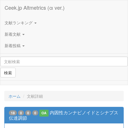
Ceek.jp Altmetrics (α ver.)
文献ランキング
新着文献
新着投稿
検索
ホーム
文献詳細
内因性カンナビノイドとシナプス
18
0
0
0
OA
伝達調節