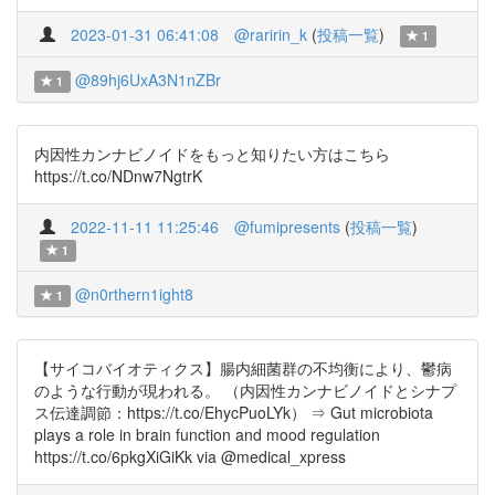
2023-01-31 06:41:08
@raririn_k
(
投稿一覧
)
1
@89hj6UxA3N1nZBr
1
内因性カンナビノイドをもっと知りたい方はこちら
https://t.co/NDnw7NgtrK
2022-11-11 11:25:46
@fumipresents
(
投稿一覧
)
1
@n0rthern1ight8
1
【サイコバイオティクス】腸内細菌群の不均衡により、鬱病
のような行動が現われる。 （内因性カンナビノイドとシナプ
ス伝達調節：https://t.co/EhycPuoLYk） ⇒ Gut microbiota
plays a role in brain function and mood regulation
https://t.co/6pkgXiGiKk via @medical_xpress