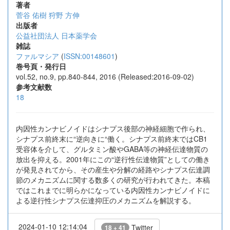
著者
菅谷 佑樹
狩野 方伸
出版者
公益社団法人 日本薬学会
雑誌
ファルマシア
(
ISSN:00148601
)
巻号頁・発行日
vol.52, no.9, pp.840-844, 2016 (Released:2016-09-02)
参考文献数
18
内因性カンナビノイドはシナプス後部の神経細胞で作られ、
シナプス前終末に“逆向きに“働く。シナプス前終末ではCB1
受容体を介して、グルタミン酸やGABA等の神経伝達物質の
放出を抑える。2001年にこの“逆行性伝達物質”としての働き
が発見されてから、その産生や分解の経路やシナプス伝達調
節のメカニズムに関する数多くの研究が行われてきた。本稿
ではこれまでに明らかになっている内因性カンナビノイドに
よる逆行性シナプス伝達抑圧のメカニズムを解説する。
2024-01-10 12:14:04
Twitter
18 + 41