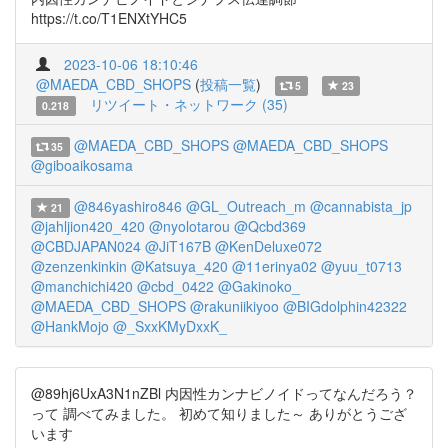
https://t.co/T1ENXtYHC5
2023-10-06 18:10:46
@MAEDA_CBD_SHOPS
(
投稿一覧
)
5
23
リツイート・ネットワーク (35)
0.218
@MAEDA_CBD_SHOPS
@MAEDA_CBD_SHOPS
35
@giboaikosama
@846yashiro846
@GL_Outreach_m
@cannabista_jp
21
@jahljion420_420
@nyolotarou
@Qcbd369
@CBDJAPAN024
@JiT167B
@KenDeluxe072
@zenzenkinkin
@Katsuya_420
@11erinya02
@yuu_t0713
@manchichi420
@cbd_0422
@Gakinoko_
@MAEDA_CBD_SHOPS
@rakuniikiyoo
@BIGdolphin42322
@HankMojo
@_SxxKMyDxxK_
@89hj6UxA3N1nZBl 内因性カンナビノイドってなんだろう？
って 調べてみました。 初めて知りました～ ありがとうござ
います