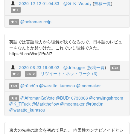
2020-12-12 01:04:33
@G_K_Woody
(
投稿一覧
)
1
@nekomarucojp
1
英語では言語能力から理解が浅くなるので、日本語のレビュ
ーをなんとか見つけた。これで少し理解できた。
https://t.co/WxrjZPu3t7
2020-06-23 19:08:02
@drfrogger
(
投稿一覧
)
3
リツイート・ネットワーク (3)
9
0.612
@r0nd0n
@waratte_kurasou
@moemaker
3
@AfromanGoVote
@BUD10733066
@crawlingshroom
8
@K_TFuck
@Marktheflow
@moemaker
@r0nd0n
@waratte_kurasou
東大の先生の論文を初めて見た。 内因性カンナビノイドとシ