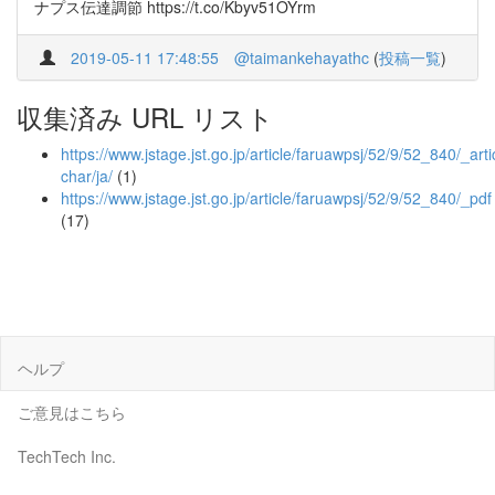
ナプス伝達調節 https://t.co/Kbyv51OYrm
2019-05-11 17:48:55
@taimankehayathc
(
投稿一覧
)
収集済み URL リスト
https://www.jstage.jst.go.jp/article/faruawpsj/52/9/52_840/_artic
char/ja/
(1)
https://www.jstage.jst.go.jp/article/faruawpsj/52/9/52_840/_pdf
(17)
ヘルプ
ご意見はこちら
TechTech Inc.