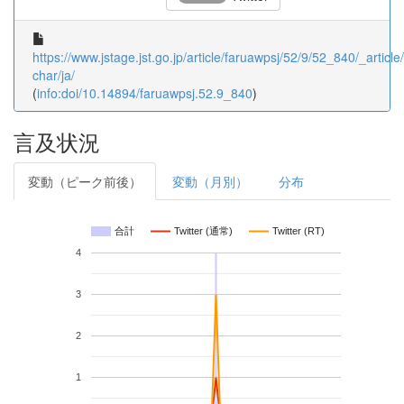
https://www.jstage.jst.go.jp/article/faruawpsj/52/9/52_840/_article/
char/ja/
(
info:doi/10.14894/faruawpsj.52.9_840
)
言及状況
変動（ピーク前後）
変動（月別）
分布
合計
Twitter (通常)
Twitter (RT)
4
3
2
1