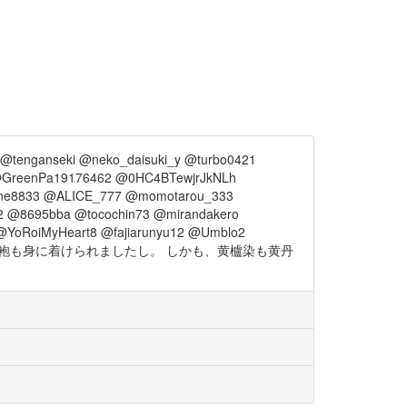
@tenganseki @neko_daisuki_y @turbo0421
 @GreenPa19176462 @0HC4BTewjrJkNLh
une8833 @ALICE_777 @momotarou_333
 @8695bba @tocochin73 @mirandakero
RoiMyHeart8 @fajiarunyu12 @Umblo2
丹袍も身に着けられましたし。 しかも、黄櫨染も黄丹