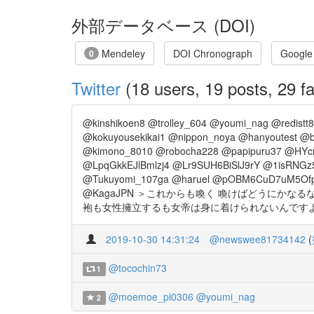
外部データベース (DOI)
Mendeley
DOI Chronograph
Google
0
Twitter
(18 users, 19 posts, 29 fa
@kinshikoen8 @trolley_604 @youmi_nag @redis
@kokuyousekikai1 @nippon_noya @hanyoutest
@kimono_8010 @robocha228 @papipuru37 @HYc
@LpqGkkEJlBmlzj4 @Lr9SUH6BiSlJ9rY @1isRNGz
@Tukuyomi_107ga @haruel @pOBM6CuD7uM5Ofp
@KagaJPN ＞これからも喚く 喚けばどうにか
袍も女性擁立するも女帝は身に着けられないんですよね。 http
2019-10-30 14:31:24
@newswee81734142
(
@tocochin73
1
@moemoe_pi0306
@youmi_nag
2