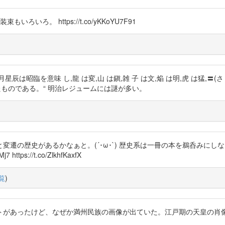
ろ。 https://t.co/yKKoYU7F91
は,日 月星辰は昭臨を意味 し,龍 は変,山 は鎭,雑 子 は文,焔 は明,虎 は猛,〓(さ
 たものである。“ 明治レジュームには謎が多い。
変遷の歴史があるかなぁと。(´･ω･`) 歴史系は一冊の本を鵜呑みに
tps://t.co/ZlkhfKaxfX
覧
)
トがあったけど、なぜか満州民族の画像が出ていた。江戸期の天皇の肖像