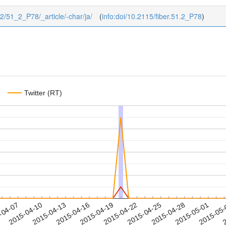
1/2/51_2_P78/_article/-char/ja/
(
info:doi/10.2115/fiber.51.2_P78
)
Twitter (RT)
2015-04-28
2015-05-01
2015-05
-04-07
2
2015-04-10
2015-04-13
2015-04-16
2015-04-19
2015-04-22
2015-04-25