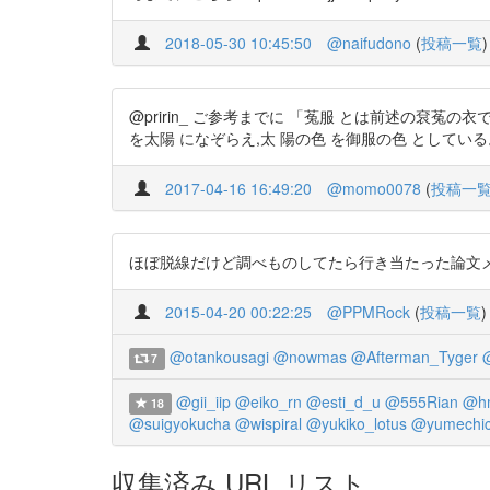
2018-05-30 10:45:50
@naifudono
(
投稿一覧
)
@pririn_ ご参考までに 「菟服 とは前述の袞菟の
を太陽 になぞらえ,太 陽の色 を御服の色 としている。」 htt
2017-04-16 16:49:20
@momo0078
(
投稿一
ほぼ脱線だけど調べものしてたら行き当たった論文メモしとく 「
2015-04-20 00:22:25
@PPMRock
(
投稿一覧
)
@otankousagi
@nowmas
@Afterman_Tyger
7
@gii_iip
@eiko_rn
@esti_d_u
@555Rian
@h
18
@suigyokucha
@wispiral
@yukiko_lotus
@yumechi
収集済み URL リスト