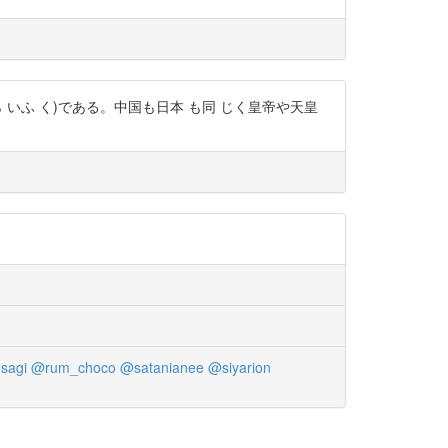
(ら いふ く)である。中国も日本 も同 じく皇帝や天皇
sagi
@rum_choco
@satanianee
@siyarion