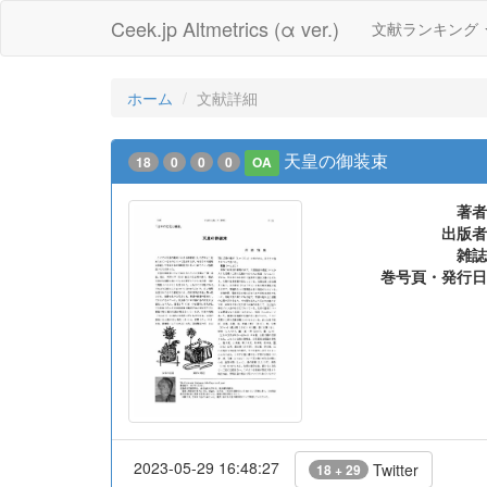
Ceek.jp Altmetrics (α ver.)
文献ランキング
ホーム
文献詳細
天皇の御装束
18
0
0
0
OA
著者
出版者
雑誌
巻号頁・発行日
2023-05-29 16:48:27
Twitter
18 + 29