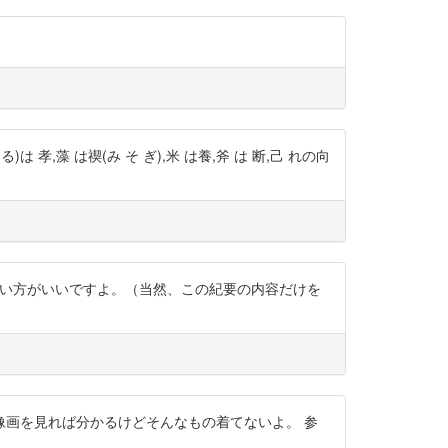
 る)は 孝,藻 は禊(み そ ぎ),米 は養,斧 は 断,己 れの向
しない方がいいですよ。（当然、この紀要の内容だけを
画を見れば分かるけどそんなもの着てないよ。 参