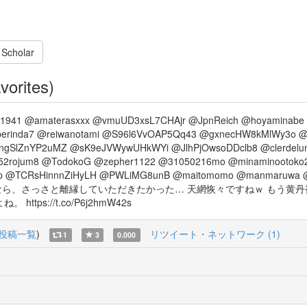
 Scholar
vorites)
tt81941 @amaterasxxx @vmuUD3xsL7CHAjr @JpnReich @hoyaminabe 
 @berinda7 @reiwanotami @S96l6VvOAP5Qq43 @gxnecHW8kMlWy3o
ngSlZnYP2uMZ @sK9eJVWywUHkWYi @JlhPjOwsoDDclb8 @clerdel
52rojum8 @TodokoG @zepher1122 @31050216mo @minaminootoko2
 @TCRsHinnnZiHyLH @PWLiMG8unB @maitomomo @manmaruwa @Yo
なるなら、さっさと離縁していただきたかった… 天網恢々ですねｗ もう黄
s://t.co/P6j2hmW42s
投稿一覧
)
リツイート・ネットワーク (1)
1
3
0.000