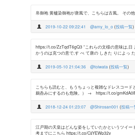
帛御袍 黄櫨染御袍が唐風で、こちらは古風。 その他装束もいろい
2019-10-22 09:22:41
@amy_lo_o
(
投稿一覧
)
https://t.co/ZzTqdT6gQ3 ”これらの文様の意味
かうのは克つの意で,す べ て唐の しきた りによっ
2019-05-10 21:04:36
@toiwata
(
投稿一覧
)
こちらも読むと、もうちょっと複雑なドレスコードと
鵜呑みにするのも危険。） → https://t.co/gmKdA0lMj7 ht
2018-12-24 01:23:07
@Shirosan001
(
投稿一
江戸期の天皇はどんな姿をしていたかというツイー
考までにこちら https://t.co/CjjYEWp32y