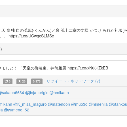
衣で,天 皇独 自の菟冠(べ んかん)と袞 菟十二章の文様 がつけ られた礼服
ps://t.co/UCwgcSLMSc
覧
)
天皇の御装束」井筒雅風 https://t.co/xN06ijZkEB
リツイート・ネットワーク (7)
6
26
0.178
@sakana6634
@jinja_origin
@hmikann
mikann
@K_misa_maguro
@matendon
@muo3d
@nimenlia
@otankou
ca
@yumeno_52