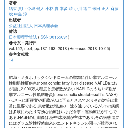
著者
結束 貴臣
今城 健人
小林 貴
本多 靖
小川 祐二
米田 正人
斉藤
聡
中島 淳
出版者
公益社団法人 日本薬理学会
雑誌
日本薬理学雑誌
(
ISSN:00155691
)
巻号頁・発行日
vol.152, no.4, pp.187-193, 2018 (Released:2018-10-05)
参考文献数
14
肥満・メタボリックシンドロームの増加に伴い非アルコール
性脂肪性肝疾患(nonalcoholic fatty liver disease:NAFLD)はわ
が国に2,000万人程度と患者数が多い.NAFLDのうち1~2割が
非アルコール性脂肪肝炎(nonalcoholic steatohepatitis:NASH)
へ,さらに肝硬変や肝蔵がんに至るとされておりその対策は非
常に重要である.患者数は増加の一途を辿っているが,その病態
は多岐にわたり有効な治療はいまだ食事・運動療法が中心で
ある.NASHの組織像は,好中球浸潤が主体であり,その病態進展
にはグラム陰性桿菌由来のエンドトキシンの関与が推察され