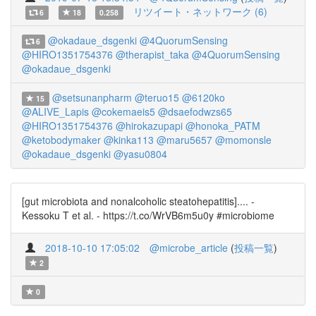
リツイート・ネットワーク (6)
6
18
0.258
@okadaue_dsgenki
@4QuorumSensing
6
@HIRO1351754376
@therapist_taka
@4QuorumSensing
@okadaue_dsgenki
@setsunanpharm
@teruo15
@6120ko
15
@ALIVE_Lapis
@cokemaeis5
@dsaefodwzs65
@HIRO1351754376
@hirokazupapi
@honoka_PATM
@ketobodymaker
@kinka113
@maru5657
@momonsle
@okadaue_dsgenki
@yasu0804
[gut microbiota and nonalcoholic steatohepatitis].... -
Kessoku T et al. - https://t.co/WrVB6m5u0y #microbiome
2018-10-10 17:05:02
@microbe_article
(
投稿一覧
)
2
0