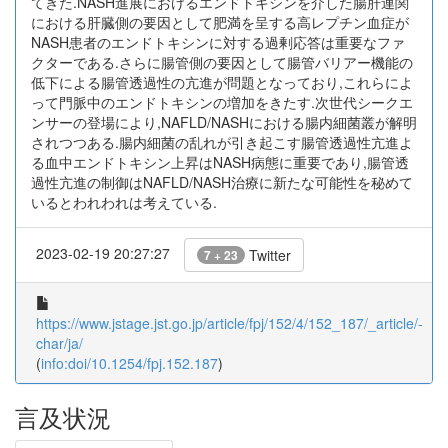
てきた.NASH進展におけるエンドトキシンを介した腸肝連関
における肝臓側の要因として肥満を呈する高レプチン血症が
NASH患者のエンドトキシンに対する過剰応答は重要なファ
クターである.さらに腸管側の要因として腸管バリアー機能の
低下による腸管透過性の亢進が問題となっており,これらによ
って門脈中のエンドトキシンの増加をきたす.次世代シークエ
ンサーの登場により,NAFLD/NASHにおける腸内細菌叢が解明
されつつある.腸内細菌の乱れが引き起こす腸管透過性亢進よ
る血中エンドトキシン上昇はNASH病態に重要であり,腸管透
過性亢進の制御はNAFLD/NASH治療に新たな可能性を秘めて
いるとわれわれは考えている.
2023-02-19 20:27:27
Twitter
7 + 23
https://www.jstage.jst.go.jp/article/fpj/152/4/152_187/_article/-
char/ja/
(
info:doi/10.1254/fpj.152.187
)
言及状況