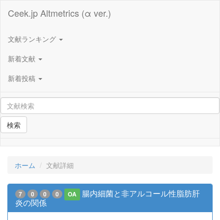
Ceek.jp Altmetrics (α ver.)
文献ランキング
新着文献
新着投稿
検索
ホーム
文献詳細
腸内細菌と非アルコール性脂肪肝
7
0
0
0
OA
炎の関係