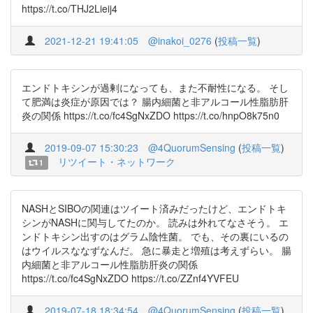
https://t.co/THJ2Lieij4
2021-12-21 19:41:05
@inakoi_0276
(
投稿一覧
)
エンドトキシンが過剰になっても、また不耐性になる。 そし
て肥満は炎症が原因では？ 腸内細菌と非アルコール性脂肪肝
炎の関係 https://t.co/fc4SgNxZDO https://t.co/hnpO8k75n0
2019-09-07 15:30:23
@4QuorumSensing
(
投稿一覧
)
リツイート・ネットワーク
1
NASHとSIBOの関連はツイート済みだったけど、エンドトキ
シンがNASHに関与してたのか。 読みは外れてなさそう。 エ
ンドトキシン出すのはグラム陰性菌。 でも、その裏にいるの
はウイルスななずなんだ。 急に暴走と増殖は考えずらい。 腸
内細菌と非アルコール性脂肪肝炎の関係
https://t.co/fc4SgNxZDO https://t.co/ZZnf4YVFEU
2019-07-18 18:34:54
@4QuorumSensing
(
投稿一覧
)