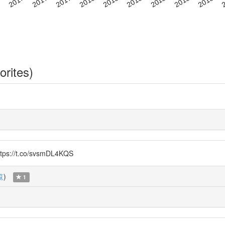
orites)
t.co/svsmDL4KQS
覧
)
1