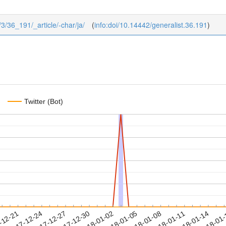
6/3/36_191/_article/-char/ja/
(
info:doi/10.14442/generalist.36.191
)
Twitter (Bot)
2018-01-11
2018-01-14
2018-01
-12-21
2
2017-12-24
2017-12-27
2017-12-30
2018-01-02
2018-01-05
2018-01-08