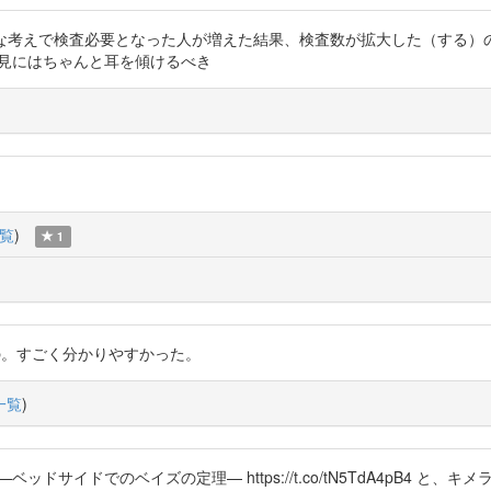
な考えで検査必要となった人が増えた結果、検査数が拡大した（する）
の医師の意見にはちゃんと耳を傾けるべき
覧
)
1
関するもの。すごく分かりやすかった。
一覧
)
ベッドサイドでのベイズの定理— https://t.co/tN5TdA4pB4 と