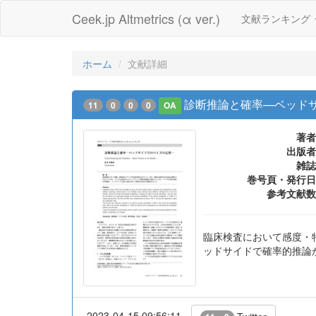
Ceek.jp Altmetrics (α ver.)
文献ランキング
ホーム
文献詳細
診断推論と確率—ベッド
11
0
0
0
OA
著者
出版者
雑誌
巻号頁・発行日
参考文献数
臨床検査において感度・特
ッドサイドで確率的推論が
2023-04-15 09:56:11