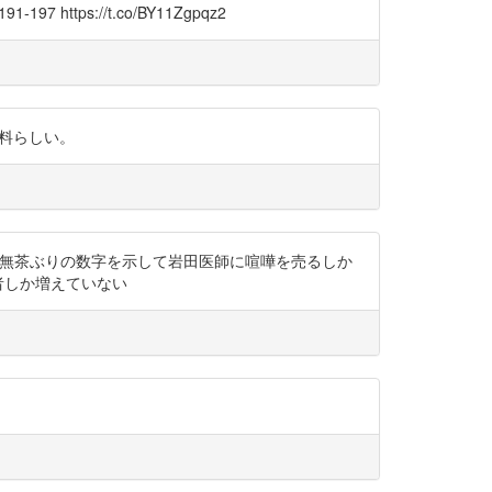
tps://t.co/BY11Zgpqz2
資料らしい。
な人物を装って無茶ぶりの数字を示して岩田医師に喧嘩を売るしか
な信者しか増えていない