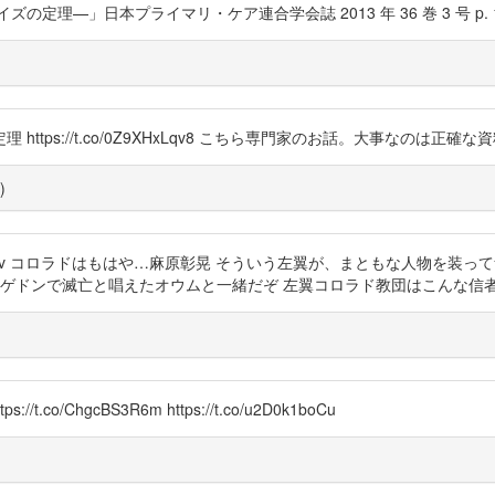
本プライマリ・ケア連合学会誌 2013 年 36 巻 3 号 p. 191-197 ht
tps://t.co/0Z9XHxLqv8 こちら専門家のお話。大事なのは正確な
)
.co/ZmcfYYnsOv コロラドはもはや…麻原彰晃 そういう左翼が、まとも
qUKcA ハルマゲドンで滅亡と唱えたオウムと一緒だぞ 左翼コロラド教団はこん
/ChgcBS3R6m https://t.co/u2D0k1boCu