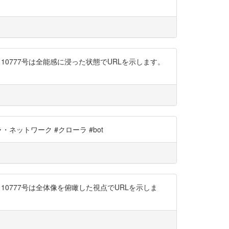
、キメラ10777号は全能感に浸った状態でURLを示します。
キメラ・ネットワーク #クローラ #bot
、キメラ10777号は全体像を俯瞰した視点でURLを示しま