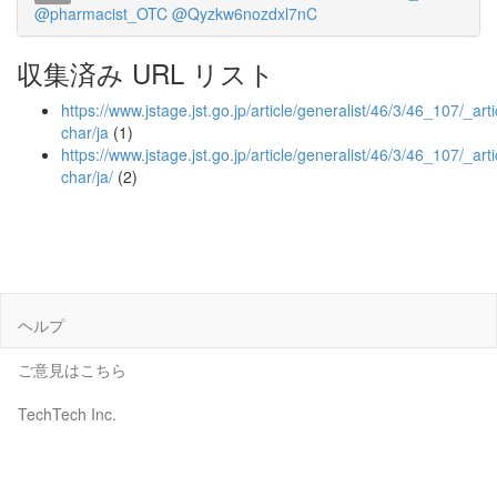
@pharmacist_OTC
@Qyzkw6nozdxl7nC
収集済み URL リスト
https://www.jstage.jst.go.jp/article/generalist/46/3/46_107/_arti
char/ja
(1)
https://www.jstage.jst.go.jp/article/generalist/46/3/46_107/_arti
char/ja/
(2)
ヘルプ
ご意見はこちら
TechTech Inc.