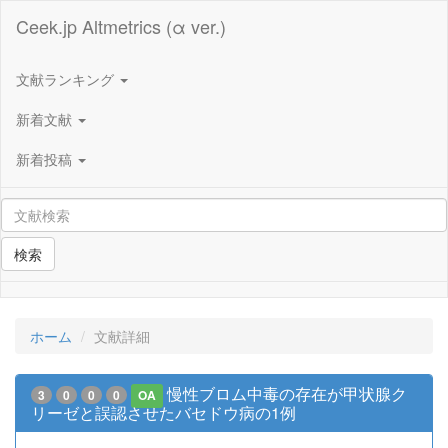
Ceek.jp Altmetrics (α ver.)
文献ランキング
新着文献
新着投稿
検索
ホーム
文献詳細
慢性ブロム中毒の存在が甲状腺ク
3
0
0
0
OA
リーゼと誤認させたバセドウ病の1例