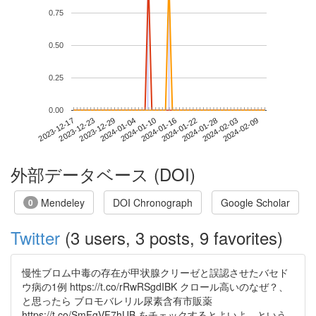
0.75
0.50
0.25
0.00
2024-02-03
2023-12-17
2024-01-04
2024-01-22
2024-02-09
2023-12-23
2024-01-10
2024-01-28
2023-12-29
2024-01-16
外部データベース (DOI)
Mendeley
DOI Chronograph
Google Scholar
0
Twitter
(3 users, 3 posts, 9 favorites)
慢性ブロム中毒の存在が甲状腺クリーゼと誤認させたバセド
ウ病の1例 https://t.co/rRwRSgdIBK クロール高いのなぜ？、
と思ったら ブロモバレリル尿素含有市販薬
https://t.co/SmFgVF7hUB をチェックするとよいよ、という