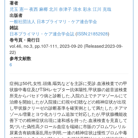
著者
児玉 憲一
夜西 麻椰
北川 奈津子
清水 彩永
江川 克哉
出版者
一般社団法人 日本プライマリ・ケア連合学会
雑誌
日本プライマリ・ケア連合学会誌
(
ISSN:21852928
)
巻号頁・発行日
vol.46, no.3, pp.107-111, 2023-09-20 (Released:2023-09-
22)
参考文献数
6
症例は50代,女性.頭痛,嘔気などを主訴に受診.血液検査での甲
状腺中毒症及びTSHレセプター抗体陽性,甲状腺の超音波検査
所見からバセドウ病と診断した.入院の上でチアマゾールにて
治療を開始したが入院後に幻視や幻聴などの精神症状が出現
し甲状腺クリーゼの診断基準を確実例として満たした.チアマ
ゾール増量とヨウ化カリウム追加で対応したが,甲状腺機能改
善下での精神症状出現に違和感を持った.血液検査を見直して
気づいた偽性高クロール血症を端緒に市販のブロムワレリル
尿素含有鎮痛薬乱用が判明,一連の精神症状は慢性ブロム中毒