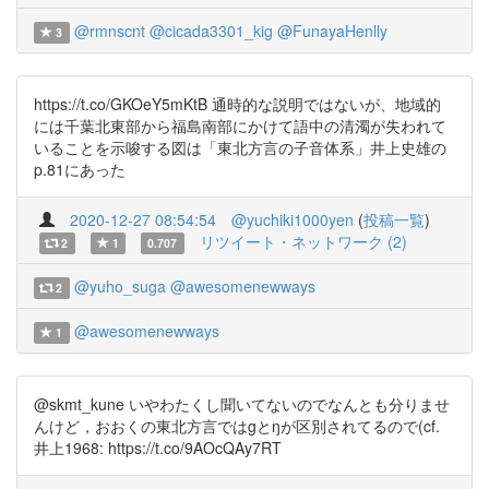
@rmnscnt
@cicada3301_kig
@FunayaHenlly
3
https://t.co/GKOeY5mKtB 通時的な説明ではないが、地域的
には千葉北東部から福島南部にかけて語中の清濁が失われて
いることを示唆する図は「東北方言の子音体系」井上史雄の
p.81にあった
2020-12-27 08:54:54
@yuchiki1000yen
(
投稿一覧
)
リツイート・ネットワーク (2)
2
1
0.707
@yuho_suga
@awesomenewways
2
@awesomenewways
1
@skmt_kune いやわたくし聞いてないのでなんとも分りませ
んけど，おおくの東北方言ではgとŋが区別されてるので(cf.
井上1968: https://t.co/9AOcQAy7RT