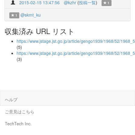
2015-02-15 13:47:56
@kzhr
(
投稿一覧
)
1
@skmt_ku
1
収集済み URL リスト
https://www.jstage.jst.go.jp/article/gengo1939/1968/52/1968_5
(5)
https://www.jstage.jst.go.jp/article/gengo1939/1968/52/1968_
(3)
ヘルプ
ご意見はこちら
TechTech Inc.