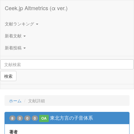
Ceek.jp Altmetrics (α ver.)
文献ランキング
新着文献
新着投稿
検索
ホーム
文献詳細
東北方言の子音体系
8
0
0
0
OA
著者