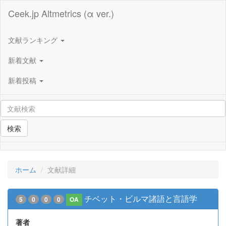
Ceek.jp Altmetrics (α ver.)
文献ランキング
新着文献
新着投稿
検索
ホーム
文献詳細
チベット・ビルマ諸語と言語学
5
0
0
0
OA
著者