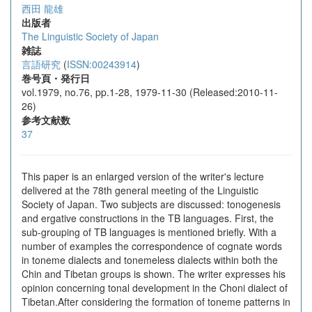
西田 龍雄
出版者
The Linguistic Society of Japan
雑誌
言語研究
(
ISSN:00243914
)
巻号頁・発行日
vol.1979, no.76, pp.1-28, 1979-11-30 (Released:2010-11-
26)
参考文献数
37
This paper is an enlarged version of the writer's lecture
delivered at the 78th general meeting of the Linguistic
Society of Japan. Two subjects are discussed: tonogenesis
and ergative constructions in the TB languages. First, the
sub-grouping of TB languages is mentioned briefly. With a
number of examples the correspondence of cognate words
in toneme dialects and tonemeless dialects within both the
Chin and Tibetan groups is shown. The writer expresses his
opinion concerning tonal development in the Choni dialect of
Tibetan.After considering the formation of toneme patterns in