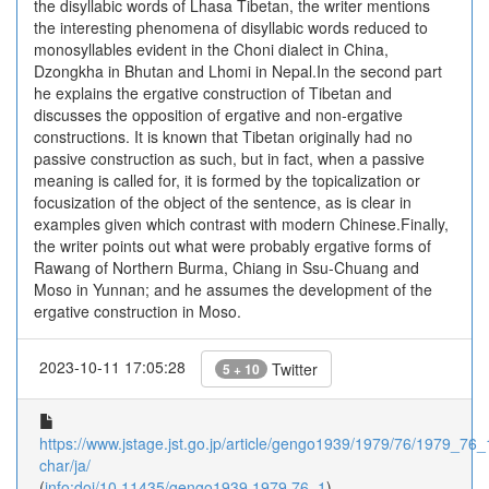
the disyllabic words of Lhasa Tibetan, the writer mentions
the interesting phenomena of disyllabic words reduced to
monosyllables evident in the Choni dialect in China,
Dzongkha in Bhutan and Lhomi in Nepal.In the second part
he explains the ergative construction of Tibetan and
discusses the opposition of ergative and non-ergative
constructions. It is known that Tibetan originally had no
passive construction as such, but in fact, when a passive
meaning is called for, it is formed by the topicalization or
focusization of the object of the sentence, as is clear in
examples given which contrast with modern Chinese.Finally,
the writer points out what were probably ergative forms of
Rawang of Northern Burma, Chiang in Ssu-Chuang and
Moso in Yunnan; and he assumes the development of the
ergative construction in Moso.
2023-10-11 17:05:28
Twitter
5 + 10
https://www.jstage.jst.go.jp/article/gengo1939/1979/76/1979_76_1
char/ja/
(
info:doi/10.11435/gengo1939.1979.76_1
)