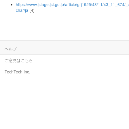
https://www.jstage.jst.go.jp/article/grj1925/43/11/43_11_674/_a
char/ja
(4)
ヘルプ
ご意見はこちら
TechTech Inc.