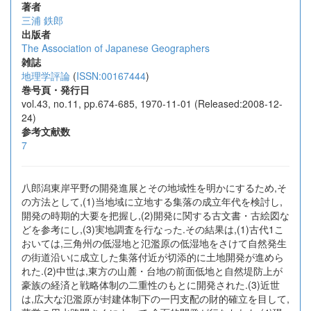
著者
三浦 鉄郎
出版者
The Association of Japanese Geographers
雑誌
地理学評論
(
ISSN:00167444
)
巻号頁・発行日
vol.43, no.11, pp.674-685, 1970-11-01 (Released:2008-12-
24)
参考文献数
7
八郎潟東岸平野の開発進展とその地域性を明かにするため,そ
の方法として,(1)当地域に立地する集落の成立年代を検討し,
開発の時期的大要を把握し,(2)開発に関する古文書・古絵図な
どを参考にし,(3)実地調査を行なった.その結果は,(1)古代1こ
おいては,三角州の低湿地と氾濫原の低湿地をさけて自然発生
の街道沿いに成立した集落付近が切添的に土地開発が進めら
れた.(2)中世は,東方の山麓・台地の前面低地と自然堤防上が
豪族の経済と戦略体制の二重性のもとに開発された.(3)近世
は,広大な氾濫原が封建体制下の一円支配の財的確立を目して,