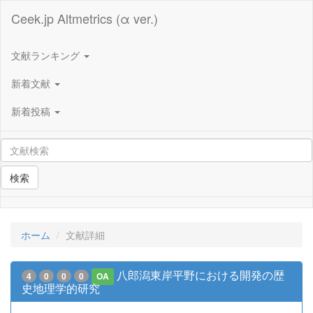
Ceek.jp Altmetrics (α ver.)
文献ランキング
新着文献
新着投稿
検索
ホーム
文献詳細
八郎潟東岸平野における開発の歴
4
0
0
0
OA
史地理学的研究