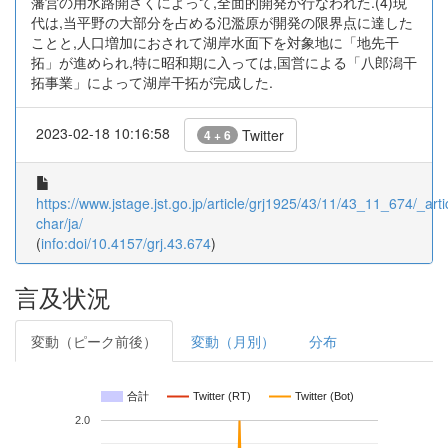
藩営の用水路開さくによって,全面的開発が行なわれた.(4)現
代は,当平野の大部分を占める氾濫原が開発の限界点に達した
ことと,人口増加におされて湖岸水面下を対象地に「地先干
拓」が進められ,特に昭和期に入っては,国営による「八郎潟干
拓事業」によって湖岸干拓が完成した.
2023-02-18 10:16:58
Twitter
4 + 6
https://www.jstage.jst.go.jp/article/grj1925/43/11/43_11_674/_artic
char/ja/
(
info:doi/10.4157/grj.43.674
)
言及状況
変動（ピーク前後）
変動（月別）
分布
合計
Twitter (RT)
Twitter (Bot)
2.0