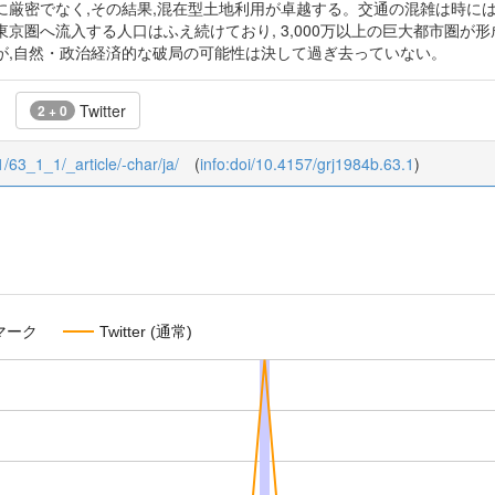
に厳密でなく,その結果,混在型土地利用が卓越する。交通の混雑は時には
京圏へ流入する人口はふえ続けており, 3,000万以上の巨大都市圏
が,自然・政治経済的な破局の可能性は決して過ぎ去っていない。
Twitter
2 + 0
1/63_1_1/_article/-char/ja/
(
info:doi/10.4157/grj1984b.63.1
)
マーク
Twitter (通常)