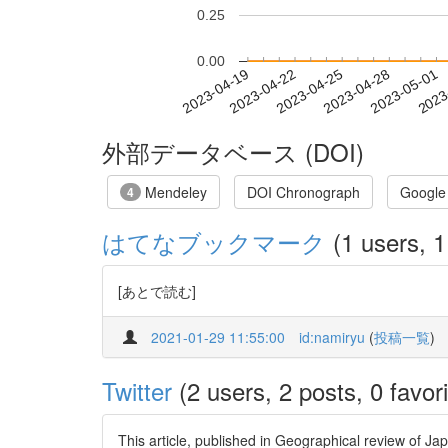
0.25
0.00
2023-04-25
2023-04-28
2023-05-01
2023
2023-04-19
2023-04-22
外部データベース (DOI)
Mendeley
DOI Chronograph
Google
4
はてなブックマーク
(1 users, 1
[あとで読む]
2021-01-29 11:55:00
id:namiryu
(
投稿一覧
)
Twitter
(2 users, 2 posts, 0 favori
This article, published in Geographical review of Ja