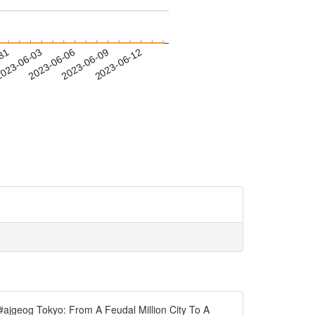
-31
023-06-03
2023-06-06
2023-06-09
2023-06-12
. #ajgeog Tokyo: From A Feudal Million City To A