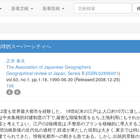
新着文献
新着投稿
地球的スーパーシティへ
正井 泰夫
The Association of Japanese Geographers
Geographical review of Japan, Series B
(
ISSN:02896001
)
vol.63, no.1, pp.1-16, 1990-06-30 (Released:2008-12-25)
106
5
5
,2度も世界最大都市を経験した。 18世紀末の江戸は,人口約10万に達
は中央集権的封建制度の下で,厳密な階級制度をもち,土地利用にもそれ
産と考えてよい。江戸の2核構造は,不整形のプランを積極的に導入する
 明治維新後の近代化の過程で,鉄道が果たした役割は大きく,東京では特
建てられてきた。情報化都市への動きも急である。しかし,伝統的景観の