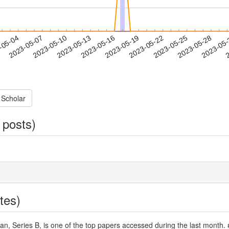
2023-05-25
2023-05-28
2023-05
-05-04
2
2023-05-07
2023-05-10
2023-05-13
2023-05-16
2023-05-19
2023-05-22
 Scholar
 posts)
tes)
pan, Series B, is one of the top papers accessed during the last month