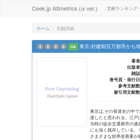
Ceek.jp Altmetrics (α ver.)
文献ランキング
ホーム
文献詳細
東京-封建制百万都市かち
3
0
0
0
OA
著者
出版者
雑誌
巻号頁・発行日
参考文献数
被引用文献数
東京は,その発達史の中で
達したと思われる。江戸
当時の徒歩交通都市の遺
にも強く残存している。
さまざまな効率改善案が