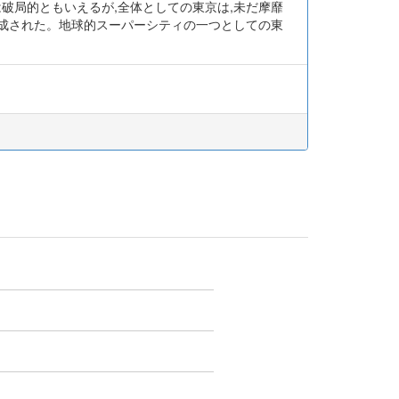
破局的ともいえるが,全体としての東京は,未だ摩靡
が形成された。地球的スーパーシティの一つとしての東