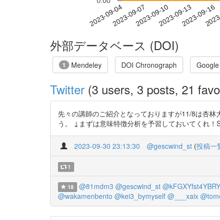
0.00
2023-09-10
2023-09-13
2023-09-16
2023
2023-09-04
2023-09-07
外部データベース (DOI)
Mendeley
DOI Chronograph
Google
1
Twitter
(3 users, 3 posts, 21 favo
先々の講師のご紹介となっておりますが11/8は杏
う。 ↓まずは意味特徴分析を予習しておいてくれ！SFA!!SFA!!SF
2023-09-30 23:13:30
@gescwind_st
(
投稿一
1
@81mdm3
@gescwind_st
@kFGXYfst4YBR
18
@wakamenbento
@kei3_bymyself
@___xaix
@tom