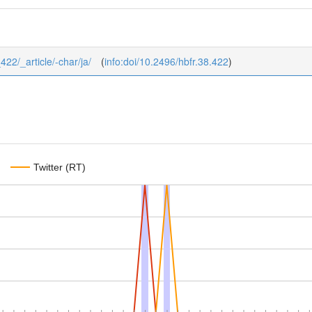
_422/_article/-char/ja/
(
info:doi/10.2496/hbfr.38.422
)
Twitter (RT)