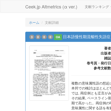
Ceek.jp Altmetrics (α ver.)
文献ランキング
ホーム
文献詳細
日本語慢性期流暢性失語症 2 例へ
3
0
0
0
OA
著者
出版者
雑誌
巻号頁・発行日
参考文献数
複数の意味属性語の想起により
本邦での検討はほとんどな
では, 両症例とも迂言がみ
その結果, ベースライン
期で高かった。両症例の呼称
意味属性に関する語を有効