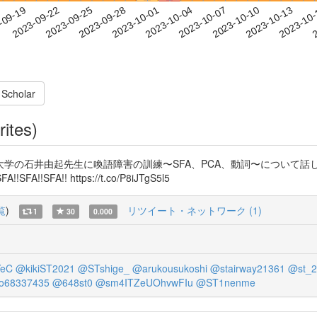
2023-10-10
2023-10-13
2023-10
-09-19
2
2023-09-22
2023-09-25
2023-09-28
2023-10-01
2023-10-04
2023-10-07
 Scholar
rites)
林大学の石井由起先生に喚語障害の訓練〜SFA、PCA、動詞〜について
A!! https://t.co/P8iJTgS5l5
覧
)
リツイート・ネットワーク (1)
1
30
0.000
YeC
@kikiST2021
@STshige_
@arukousukoshi
@stairway21361
@st_2
o68337435
@648st0
@sm4ITZeUOhvwFIu
@ST1nenme