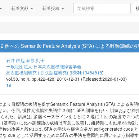
新着文献
新着投稿
の Semantic Feature Analysis (SFA) による呼称訓練の
石井 由起
春原 則子
一般社団法人 日本高次脳機能障害学会
高次脳機能研究 (旧 失語症研究)
(
ISSN:13484818
)
vol.38, no.4, pp.422-428, 2018-12-31 (Released:2020-01-03)
19
目標語の喚語を促すSemantic Feature Analysis (SFA)
い。今回, 慢性期流暢性失語症 2 例に SFA 訓練を行い, 訓練および
られた。訓練は, 多層ベースラインをもとに 2 週に 1 回の頻度で 2 つ
期 (基準期) に比べ訓練語の成績は有意に改善し, 維持期にも効果が持続
の改善と般化には, SFA の手法を症例自身が self-generated c
な cue として活用するためにSFA の手法を意図的に用いるよう指