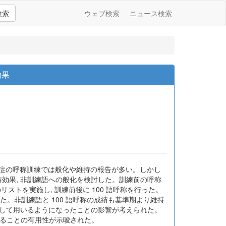
検索
ウェブ検索
ニュース検索
効果
 による失語症の呼称訓練では般化や維持の報告が多い。しかし
維持効果, 非訓練語への般化を検討した。訓練前の呼称
のリストを実施し, 訓練前後に 100 語呼称を行った。
した。非訓練語と 100 語呼称の成績も基準期より維持
ues として用いるようになったことの影響が考えられた。
導することの有用性が示唆された。