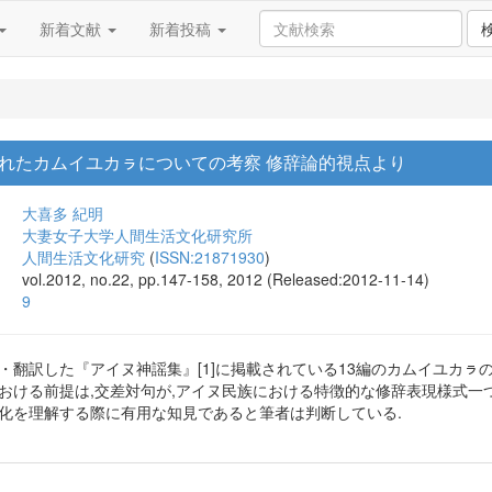
新着文献
新着投稿
れたカムイユカㇻについての考察 修辞論的視点より
大喜多 紀明
大妻女子大学人間生活文化研究所
人間生活文化研究
(
ISSN:21871930
)
vol.2012, no.22, pp.147-158, 2012 (Released:2012-11-14)
9
・翻訳した『アイヌ神謡集』[1]に掲載されている13編のカムイユカㇻ
における前提は,交差対句が,アイヌ民族における特徴的な修辞表現様式一
文化を理解する際に有用な知見であると筆者は判断している.