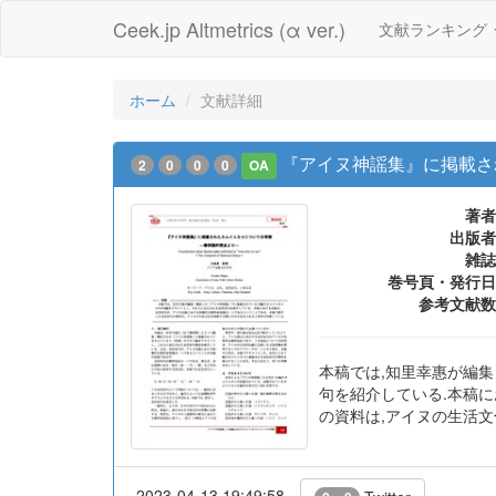
Ceek.jp Altmetrics (α ver.)
文献ランキング
ホーム
文献詳細
『アイヌ神謡集』に掲載さ
2
0
0
0
OA
著者
出版者
雑誌
巻号頁・発行日
参考文献数
本稿では,知里幸惠が編集
句を紹介している.本稿
の資料は,アイヌの生活
2023-04-13 19:49:58