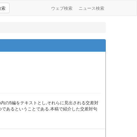
検索
ウェブ検索
ニュース検索
の内の5編をテキストとし,それらに見出される交差対
つであるということである.本稿で紹介した交差対句