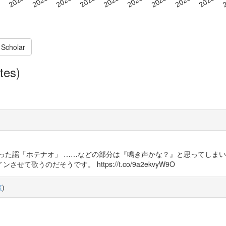
 Scholar
tes)
った謡「ホテナオ」 ……などの部分は『鳴き声かな？』と思ってしま
うのだそうです。 https://t.co/9a2ekvyW9O
覧
)