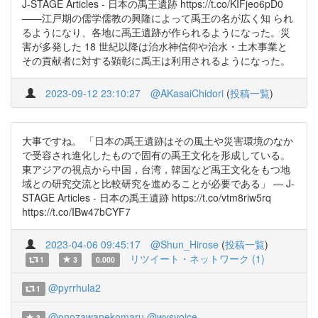
J-STAGE Articles - 日本の禹王遺跡 https://t.co/KIFjeo6pD0
――江戸期の儒学儒教の興隆によって禹王の名が広く知 られ
るようになり、各地に禹王遺跡が作られるようになった。災
害が多発した 18 世紀以降は治水神信仰や治水・土木事業と
その貢献者に対する顕彰に禹王は利用されるようになった。
2023-09-12 23:10:27
@AKasaiChidori
(
投稿一覧
)
大事ですね。 「日本の禹王遺跡はその風土や災害環境のなか
で受容され進化したもので固有の禹王文化を形成している。
東アジアの視点から中国，台湾，韓国など禹王文化をもつ地
域との研究交流と比較研究を進めることが必要である」 — J-
STAGE Articles - 日本の禹王遺跡 https://t.co/vtm8riw5rq
https://t.co/IBw47bCYF7
2023-04-06 09:45:17
@Shun_Hirose
(
投稿一覧
)
リツイート・ネットワーク (1)
1
3
0.000
@pyrrhula2
1
@onozawanekomaru
@wysvoice
3