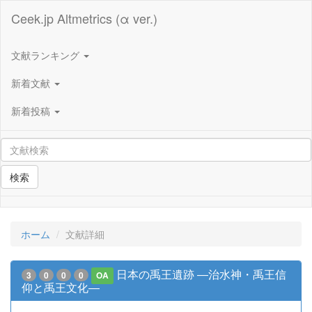
Ceek.jp Altmetrics (α ver.)
文献ランキング
新着文献
新着投稿
検索
ホーム
文献詳細
日本の禹王遺跡 ―治水神・禹王信
3
0
0
0
OA
仰と禹王文化―