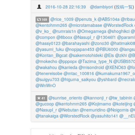
2016-10-28 22:16:39
@dambiyori
(
投稿一覧
)
@rice_1009
@penuts_k
@ABS104a
@ribau
169
@kentohmm265
@microtamabase
@WorstedRock
@v_ko_
@rumrais1n
@Omegamega
@shoghikci
@
@compon
@8boox
@Nasupl_r
@13046f1
@paramil
@hassy0123
@barahayashi
@zono30
@hatimaki0
@yasumi_fuku
@nopjapan453
@RBU6000
@langs
@Kontan_Bigcat
@sakemotohideki
@Eis
@zkhi
@B
@mokecho
@pppopx
@Tazima_type_N
@USB5570
@wakahou
@kanieda
@misondroid
@XENO63
@fo
@tenereisobe
@mtac_100816
@kumakuma1967_o
@suigyu703
@higuma_saikyou
@yshbard
@necral
@WnWnO
@sunrise_oriento
@kannonji_r
@tw_tabinin
41
@gucoop
@kentohmm265
@Kojimamo
@koteijing
@Nasupl_r
@Nebutan
@nemuridino
@Noigomis
@
@tanakaiga
@WorstedRock
@yasuhito141
@__nE