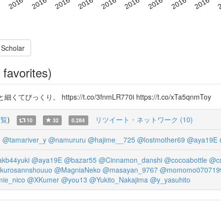
 Scholar
favorites)
https://t.co/3fnmLR770i https://t.co/xTa5qnmToy
一覧
)
リツイート・ネットワーク (10)
10
32
0.284
3
@tamariver_y
@namururu
@hajime__725
@lostmother69
@aya19E
kb44yuki
@aya19E
@bazar55
@Cinnamon_danshi
@cocoabottle
@cs
kurosannshouuo
@MagniaNeko
@masayan_9767
@momomo070719
ie_nico
@XKumer
@you13
@Yukito_Nakajima
@y_yasuhito