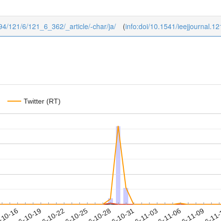
1994/121/6/121_6_362/_article/-char/ja/
(
info:doi/10.1541/ieejjournal.1
Twitter (RT)
2016-11-06
2016-11-09
2016-11
-10-16
2
2016-10-19
2016-10-22
2016-10-25
2016-10-28
2016-10-31
2016-11-03