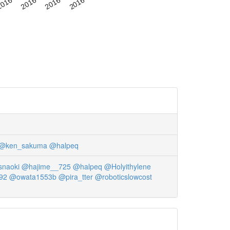
@ken_sakuma
@halpeq
naoki
@hajime__725
@halpeq
@Holyithylene
92
@owata1553b
@pira_tter
@roboticslowcost