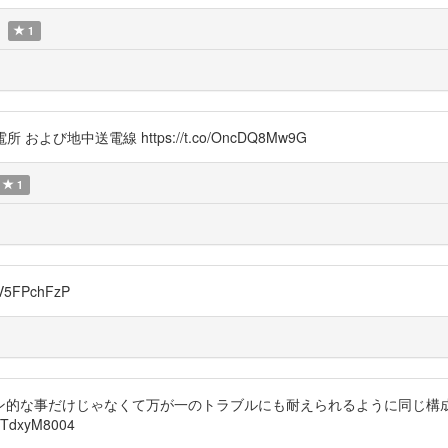
1
地中送電線 https://t.co/OncDQ8Mw9G
1
IV5FPchFzP
ン的な事だけじゃなくて万が一のトラブルにも耐えられるように同じ構
WTdxyM8004