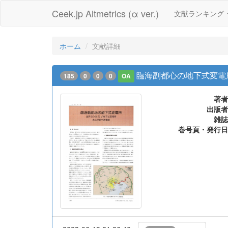
Ceek.jp Altmetrics (α ver.)
文献ランキング
ホーム
文献詳細
臨海副都心の地下式変電
185
0
0
0
OA
著者
出版者
雑誌
巻号頁・発行日