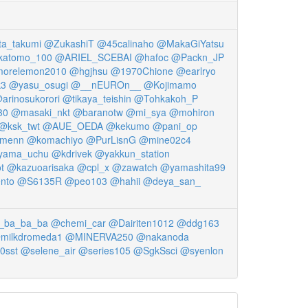
a_takumi
@ZukashiT
@45calinaho
@MakaGiYatsu
katomo_100
@ARIEL_SCEBAI
@hafoc
@Packn_JP
orelemon2010
@hgjhsu
@1970Chione
@earlryo
k3
@yasu_osugi
@__nEUROn__
@Kojimamo
arinosukorori
@tikaya_teishin
@Tohkakoh_P
30
@masaki_nkt
@baranotw
@mi_sya
@mohiron
@ksk_twt
@AUE_OEDA
@kekumo
@pani_op
menn
@komachiyo
@PurLisnG
@mine02c4
yama_uchu
@kdrivek
@yakkun_station
t
@kazuoarisaka
@cpl_x
@zawatch
@yamashita99
nto
@S6135R
@peo103
@hahii
@deya_san_
_ba_ba_ba
@chemi_car
@Dairiten1012
@ddg163
milkdromeda1
@MINERVA250
@nakanoda
0sst
@selene_air
@series105
@SgkSsci
@syenlon