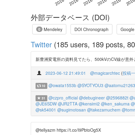
外部データベース (DOI)
Mendeley
DOI Chronograph
Google
0
Twitter
(185 users, 189 posts, 80 
新豊洲変電所の資料見てたら、500kVのCV線が意外と細くてびっくり。 
2023-06-12 21:49:01
@magicarchtec
(
投稿
@owata1553b
@SYOTYOU3
@aatomu2126
10
@czpro_official
@debugineer
@2596882t
@a
31
@JE6SDW
@JR2TTA
@kensimi2
@ken_sakuma
@
@sk54001
@sugimotosan
@takezamuchem
@tomm
@tellyazm https://t.co/I9PbtoOg5X