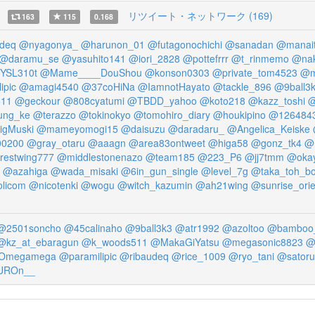
リツイート・ネットワーク (169)
163
115
0.168
deq
@nyagonya_
@harunon_01
@futagonochichi
@sanadan
@manait
@daramu_se
@yasuhito141
@iori_2828
@pottefrrr
@t_rinmemo
@na
YSL310t
@Mame____DouShou
@konson0303
@private_tom4523
@m
ipic
@amagi4540
@37coHiNa
@IamnotHayato
@tackle_896
@9ball3
811
@geckour
@808cyatumi
@TBDD_yahoo
@koto218
@kazz_toshi
@
ung_ke
@terazzo
@tokinokyo
@tomohiro_diary
@houkipino
@126484
igMuski
@mameyomogi15
@daisuzu
@daradaru_
@Angelica_Keiske
0200
@gray_otaru
@aaagn
@area83ontweet
@higa58
@gonz_tk4
@
restwing777
@middlestonenazo
@team185
@223_P6
@jj7tmm
@oka
@azahiga
@wada_misaki
@6in_gun_single
@level_7g
@taka_toh_bo
olicom
@nicotenki
@wogu
@witch_kazumin
@ah21wing
@sunrise_orie
@2501soncho
@45calinaho
@9ball3k3
@atr1992
@azoltoo
@bamboo
@kz_at_ebaragun
@k_woods511
@MakaGiYatsu
@megasonic8823
@
Omegamega
@paramilipic
@ribaudeq
@rice_1009
@ryo_tani
@satoru
UROn__