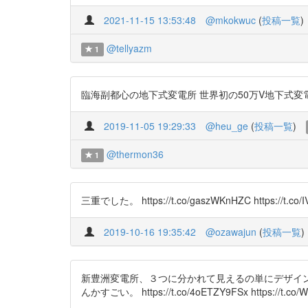
2021-11-15 13:53:48
@mkokwuc
(
投稿一覧
)
@tellyazm
1
臨海副都心の地下式変電所 世界初の50万V地下式変電所 および
2019-11-05 19:29:33
@heu_ge
(
投稿一覧
)
@thermon36
1
三重でした。 https://t.co/gaszWKnHZC https://t.co/
2019-10-16 19:35:42
@ozawajun
(
投稿一覧
)
新豊洲変電所、３つに分かれて見えるの単にデザイ
んかすごい。 https://t.co/4oETZY9FSx https://t.co/