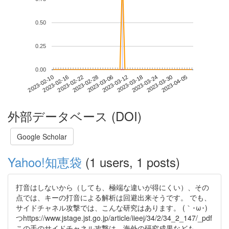
0.50
0.25
0.00
2023-03-30
2023-02-10
2023-02-28
2023-03-18
2023-04-05
2023-02-16
2023-03-06
2023-03-24
2023-02-22
2023-03-12
外部データベース (DOI)
Google Scholar
Yahoo!知恵袋
(1 users, 1 posts)
打音はしないから（しても、極端な違いが得にくい）、その
点では、キーの打音による解析は回避出来そうです。 でも、
サイドチャネル攻撃では、こんな研究はあります。 (｀･ω･)
つhttps://www.jstage.jst.go.jp/article/iieej/34/2/34_2_147/_pdf
この手のサイドチャネル攻撃は、海外の研究成果なども、