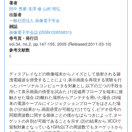
著者
田中 秀磨
滝澤 修
山村 明弘
出版者
一般社団法人 画像電子学会
雑誌
画像電子学会誌
(
ISSN:02859831
)
巻号頁・発行日
vol.34, no.2, pp.147-155, 2005 (Released:2011-03-10)
参考文献数
6
ディスプレイなどの映像端末からノイズとして放射される漏
洩電磁波を傍受することにより,表示画面を再現する実験を行
った.パーソナルコンピュータを対象とし,以下の三つの手段を
用いて表示画面の傍受を試みた.(1)近磁界プローブを端末に接
触させた場合.(2)離れた場所からアンテナを用いた場合.(3)端
末の電源ケーブルにインジェクションプローブをはさんだ場
合.(1)の結果から,画面傍受が可能なだけでなく,ビデオ信号の
同期周波数に関する個体ごとの僅かなばらつきによって,ター
ゲットの弁別が可能であることを示す.(2)の結果から,VCCIで
規制対象となっている1GHz以下の周波数でもターゲットから