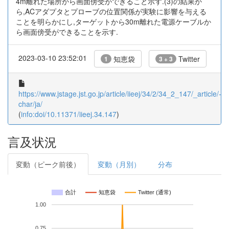
4m離れた場所から画面傍受ができること示す.(3)の結果か
ら,ACアダプタとプローブの位置関係が実験に影響を与える
ことを明らかにし,ターゲットから30m離れた電源ケーブルか
ら画面傍受ができることを示す.
2023-03-10 23:52:01
知恵袋
Twitter
1
3 + 3
https://www.jstage.jst.go.jp/article/iieej/34/2/34_2_147/_article/-
char/ja/
(
info:doi/10.11371/iieej.34.147
)
言及状況
変動（ピーク前後）
変動（月別）
分布
合計
知恵袋
Twitter (通常)
1.00
0.75