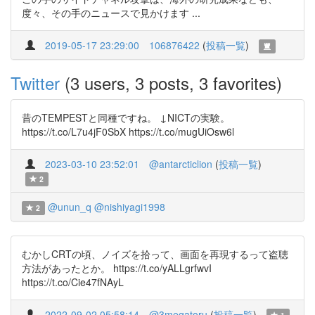
度々、その手のニュースで見かけます ...
2019-05-17 23:29:00
106876422
(
投稿一覧
)
Twitter
(3 users, 3 posts, 3 favorites)
昔のTEMPESTと同種ですね。 ↓NICTの実験。
https://t.co/L7u4jF0SbX https://t.co/mugUiOsw6l
2023-03-10 23:52:01
@antarcticlion
(
投稿一覧
)
2
@unun_q
@nishiyagi1998
2
むかしCRTの頃、ノイズを拾って、画面を再現するって盗聴
方法があったとか。 https://t.co/yALLgrfwvI
https://t.co/Cie47fNAyL
2022-09-02 05:58:14
@3megatoru
(
投稿一覧
)