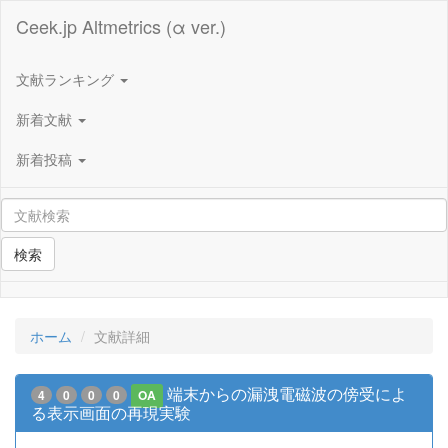
Ceek.jp Altmetrics (α ver.)
文献ランキング
新着文献
新着投稿
検索
ホーム
文献詳細
端末からの漏洩電磁波の傍受によ
4
0
0
0
OA
る表示画面の再現実験