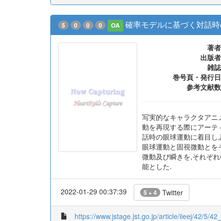
確率モデルに基づく対話時
5
0
0
0
OA
著者
出版者
雑誌
巻号頁・発行日
参考文献数
写実的なキャラクタアニ
動を再現する際にアーテ
話時の眼球運動に着目し
眼球運動と固視微動とを
微動及び瞬きを,それぞ
能とした.
2022-01-29 00:37:39
Twitter
5 + 4
https://www.jstage.jst.go.jp/article/iieej/42/5/42