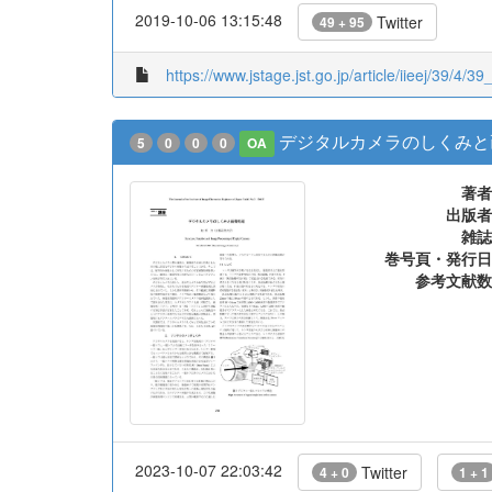
2019-10-06 13:15:48
Twitter
49 + 95
https://www.jstage.jst.go.jp/article/iieej/39/4/39
デジタルカメラのしくみと
5
0
0
0
OA
著者
出版者
雑誌
巻号頁・発行日
参考文献数
2023-10-07 22:03:42
Twitter
4 + 0
1 + 1