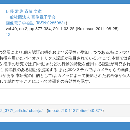
伊藤 雅典
斉藤 文彦
一般社団法人 画像電子学会
画像電子学会誌
(
ISSN:02859831
)
vol.40, no.2, pp.377-384, 2011-03-25 (Released:2011-08-25)
12
の発展により,個人認証の機会および必要性が増加しつつある.特に,パ
的特徴を用いたバイオメトリクス認証が注目されている.そこで,本稿で
る.従来の研究では,口の動きなどの行動的特徴を使用する認証が研究さ
性,簡易性のある認証を提案する.また,本システムではカメラからの画
点がある.本研究の目的としては,カメラによって撮影された唇画像が個
として試作することによって本研究の有効性を示す.
_2_377/_article/-char/ja/
(
info:doi/10.11371/iieej.40.377
)