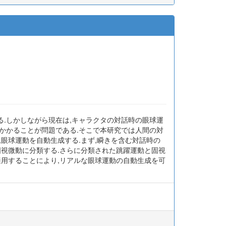
.しかしながら現在は,キャラクタの対話時の眼球運
かかることが問題である.そこで本研究では人間の対
眼球運動を自動生成する.まず,瞬きを含む対話時の
固視微動に分類する.さらに分類された跳躍運動と固視
適用することにより,リアルな眼球運動の自動生成を可