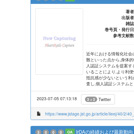
著者
出版者
雑誌
巻号頁・発行日
参考文献数
近年における情報化社会
難といった点から,身体
人認証システムを提案す
いることにより,より利便
抵抗感が少ないという利
査し,個人認証システム
2023-07-05 07:13:18
Twitter
3 + 2
https://www.jstage.jst.go.jp/article/iieej/40/2/40
IrDAの経緯および最新動向
3
0
0
0
OA