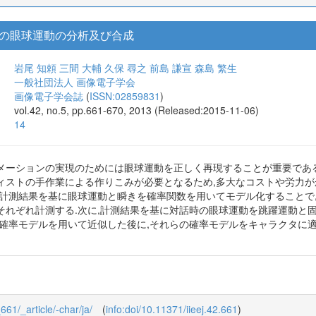
の眼球運動の分析及び合成
岩尾 知頼
三間 大輔
久保 尋之
前島 謙宣
森島 繁生
一般社団法人 画像電子学会
画像電子学会誌
(
ISSN:02859831
)
vol.42, no.5, pp.661-670, 2013 (Released:2015-11-06)
14
メーションの実現のためには眼球運動を正しく再現することが重要である
ィストの手作業による作りこみが必要となるため,多大なコストや労力が
,計測結果を基に眼球運動と瞬きを確率関数を用いてモデル化することで,
それぞれ計測する.次に,計測結果を基に対話時の眼球運動を跳躍運動と
れ確率モデルを用いて近似した後に,それらの確率モデルをキャラクタに
_661/_article/-char/ja/
(
info:doi/10.11371/iieej.42.661
)