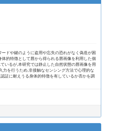
スワードや鍵のように盗用や忘失の恐れがなく偽造が困
は身体的特徴として唇から得られる唇画像を利用した個
れているが,本研究では静止した自然状態の唇画像を用
像入力を行うため,非接触なセンシング方法で心理的な
人認証に耐えうる身体的特徴を有しているか否かを調