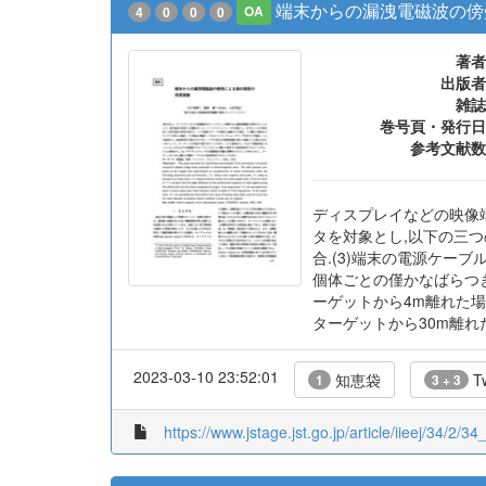
端末からの漏洩電磁波の傍
4
0
0
0
OA
著者
出版者
雑誌
巻号頁・発行日
参考文献数
ディスプレイなどの映像
タを対象とし,以下の三つ
合.(3)端末の電源ケー
個体ごとの僅かなばらつき
ーゲットから4m離れた場
ターゲットから30m離れ
2023-03-10 23:52:01
知恵袋
Tw
1
3 + 3
https://www.jstage.jst.go.jp/article/iieej/34/2/34