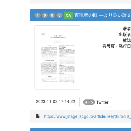
査読者の眼 —より良い論
4
0
0
0
OA
著者
出版者
雑誌
巻号頁・発行日
2023-11-03 17:14:22
Twitter
4 + 5
https://www.jstage.jst.go.jp/article/iieej/38/5/38