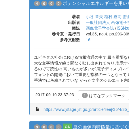
ポテンシャルエネルギーを用い
4
0
0
0
著者
小谷 章夫
種村 嘉高
密
出版者
一般社団法人 画像電子
雑誌
画像電子学会誌
(
ISSN:
巻号頁・発行日
vol.35, no.4, pp.296-3
参考文献数
16
ユビキタス社会における情報流通の中で,最も重要な役
大な文字情報が絶え間なく映し出されており,表示す
るので可読性の 高いものが多いが,電子ディスプレ
フォントの開発において重要な指標の一つとなって 
手法では考慮されていな かった文字のシルエット内
2017-09-10 23:37:23
はてなブックマーク
1
https://www.jstage.jst.go.jp/article/iieej/35/4/35
唇の画像内特徴量に基づく
3
0
0
0
OA