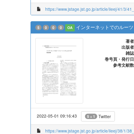
https://www.jstage.jst.go.jp/article/iieej/41/3/41
インターネットでのルーツ
5
0
0
0
OA
著者
出版者
雑誌
巻号頁・発行日
参考文献数
2022-05-01 09:16:43
Twitter
5 + 1
https://www.jstage.jst.go.jp/article/iieej/38/1/38