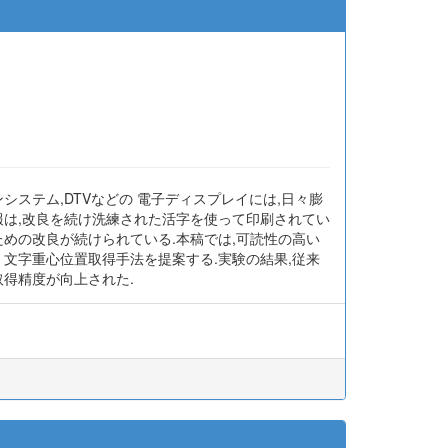
ステム,DTVなどの 電子ディスプレイには,日々膨
報は,改良を続け洗練された活字を使って印刷されてい
めの改良が続けられている.本稿では,可読性の高い
文字重心位置取得手法を提案する.実験の結果,従来
得精度が向上された.