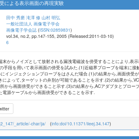
受による表示画面の再現実験
田中 秀磨
滝澤 修
山村 明弘
一般社団法人 画像電子学会
画像電子学会誌
(
ISSN:02859831
)
vol.34, no.2, pp.147-155, 2005 (Released:2011-03-10)
6
端末からノイズとして放射される漏洩電磁波を傍受することにより,表示
の手段を用いて表示画面の傍受を試みた.(1)近磁界プローブを端末に接触
ブルにインジェクションプローブをはさんだ場合.(1)の結果から,画面傍
によって,ターゲットの弁別が可能であることを示す.(2)の結果から,V
所から画面傍受ができること示す.(3)の結果から,ACアダプタとプロ
た電源ケーブルから画面傍受ができることを示す.
itter
_2_147/_article/-char/ja/
(
info:doi/10.11371/iieej.34.147
)