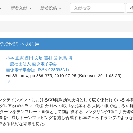
新着文献
新着投稿
プ設計検証への応用
柿本 正憲
西田 友是
苗村 健
原島 博
一般社団法人 画像電子学会
画像電子学会誌
(
ISSN:02859831
)
vol.39, no.4, pp.369-375, 2010-07-25 (Released:2011-08-25)
15
ンタテインメントにおけるCG特殊効果技術として広く使われている.本
,グレア効果のランプ設計分野への応用を提案する.人間の眼で起こる回折
パターンをテンプレート画像として前計算する.レンダリング時には,光
画像を生成しトーンマッピングを施し合成する.車のヘッドランプのよう
できる良好な結果を得た.