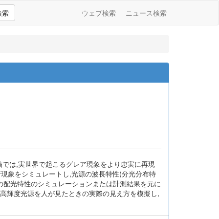
検索
ウェブ検索
ニュース検索
稿では,実世界で起こるグレア現象をより忠実に再現
現象をシミュレートし,光源の波長特性(分光分布特
源の配光特性のシミュレーションまたは計測結果を元に
な高輝度光源を人が見たときの実際の見え方を模擬し,