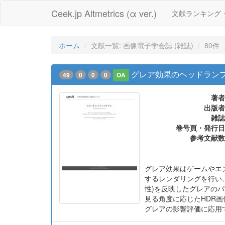
Ceek.jp Altmetrics (α ver.)
文献ランキング
ホーム
文献一覧: 画像電子学会誌 (雑誌)
80件
グレア効果のヘッドラン
49
0
0
0
OA
著者
出版者
雑誌
巻号頁・発行日
参考文献数
グレア効果はゲームやエ
するレンダリングを行い
性)を反映したグレアの
見る角度に応じたHDR
グレアの影響評価に応用