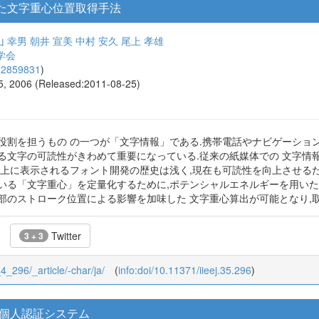
た文字重心位置取得手法
山 幸男
朝井 宣美
中村 安久
尾上 孝雄
学会
02859831
)
05, 2006 (Released:2011-08-25)
割を担うもの の一つが「文字情報」である.携帯電話やナビゲーションシ
る文字の可読性がきわめて重要になっている.従来の紙媒体での 文字情
イ上に表示されるフォント開発の歴史は浅く,現在も可読性を向上させるた
いる「文字重心」を定量化するために,ポテンシャルエネルギーを用いた 
部のストローク位置による影響を加味した 文字重心算出が可能となり,取
Twitter
3 + 3
_4_296/_article/-char/ja/
(
info:doi/10.11371/iieej.35.296
)
個人認証システム