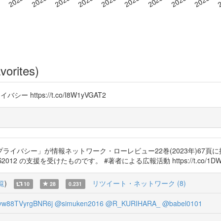
vorites)
ー https://t.co/I8W1yVGAT2
ー」が情報ネットワーク・ローレビュー22巻(2023年)67頁に掲載されまし
 の支援を受けたものです。 #著者による広報活動 https://t.co/1DW4
覧
)
リツイート・ネットワーク (8)
10
28
0.231
w88TVyrgBNR6j
@simuken2016
@R_KURIHARA_
@babel0101