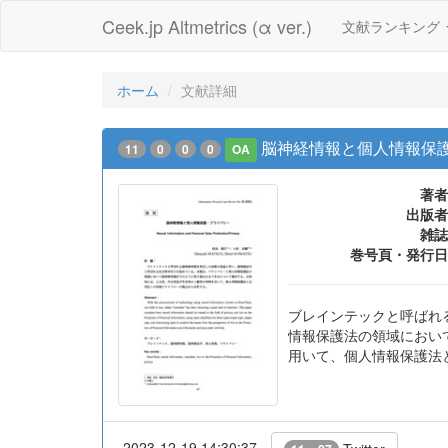
Ceek.jp Altmetrics (α ver.)
文献ランキング
ホーム
文献詳細
脳神経情報と個人情報保
11
0
0
0
OA
著者
出版者
雑誌
巻号頁・発行日
ブレインテックと呼ばれ
情報保護法の領域におい
用いて、個人情報保護法
2023-12-19 14:30:37