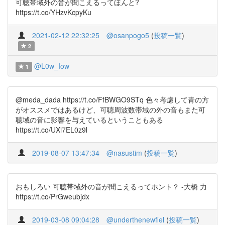
可聴帯域外の音が聞こえるってほんと?
https://t.co/YHzvKcpyKu
2021-02-12 22:32:25
@osanpogo5
(
投稿一覧
)
2
@L0w_Iow
1
@meda_dada https://t.co/FfBWGO9STq 色々考慮して青の方
がオススメではあるけど、可聴周波数帯域の外の音もまた可
聴域の音に影響を与えているということもある
https://t.co/UXi7EL0z9l
2019-08-07 13:47:34
@nasustim
(
投稿一覧
)
おもしろい 可聴帯域外の音が聞こえるってホント？ -大橋 力
https://t.co/PrGweubjdx
2019-03-08 09:04:28
@underthenewfiel
(
投稿一覧
)