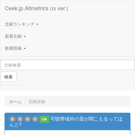
Ceek.jp Altmetrics (α ver.)
文献ランキング
新着文献
新着投稿
検索
ホーム
文献詳細
可聴帯域外の音が聞こえるってほ
8
0
0
0
OA
んと?