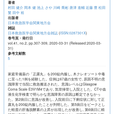
著者
村田 健介
岡本 健
池上 さや
川崎 喬彬
唐津 進輔
近藤 豊
松田
繁
田中 裕
出版者
日本救急医学会関東地方会
雑誌
日本救急医学会関東地方会雑誌
(
ISSN:0287301X
)
巻号頁・発行日
vol.41, no.2, pp.307-309, 2020-03-31 (Released:2020-03-
31)
参考文献数
5
家庭常備薬の「正露丸」を200錠内服し, 木クレオソート中毒
に至った1例を経験した。症例は67歳の女性で, 原因不明の意
識障害で当院に救急搬送された。意識レベルはGlasgow
Coma Scale E3V1M4であり, 気管挿管し入院とした。CTや血
液生化学検査で明らかな意識障害の原因は断定できなかっ
た。第2病日に意識が改善し, 入院前日に下痢症状に対して正
露丸を200錠内服したことが判明した。第5病日をピークとし
た軽度の肝逸脱酵素の上昇が出現したが改善し, 第6病日に精