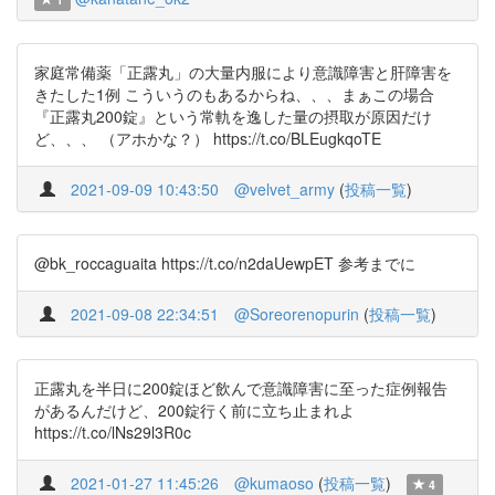
家庭常備薬「正露丸」の大量内服により意識障害と肝障害を
きたした1例 こういうのもあるからね、、、まぁこの場合
『正露丸200錠』という常軌を逸した量の摂取が原因だけ
ど、、、 （アホかな？） https://t.co/BLEugkqoTE
2021-09-09 10:43:50
@velvet_army
(
投稿一覧
)
@bk_roccaguaita https://t.co/n2daUewpET 参考までに
2021-09-08 22:34:51
@Soreorenopurin
(
投稿一覧
)
正露丸を半日に200錠ほど飲んで意識障害に至った症例報告
があるんだけど、200錠行く前に立ち止まれよ
https://t.co/lNs29l3R0c
2021-01-27 11:45:26
@kumaoso
(
投稿一覧
)
4