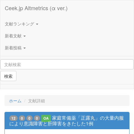
Ceek.jp Altmetrics (α ver.)
文献ランキング
新着文献
新着投稿
検索
ホーム
文献詳細
家庭常備薬「正露丸」の大量内服
12
0
0
0
OA
により意識障害と肝障害をきたした1例