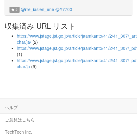
@rre_iasien_ene
@Y7700
2
収集済み URL リスト
https://www.jstage.jst.go.jp/article/jaamkanto/41/2/41_307/_arti
char/ja/
(2)
https://www.jstage.jst.go.jp/article/jaamkanto/41/2/41_307/_pd
(1)
https://www.jstage.jst.go.jp/article/jaamkanto/41/2/41_307/_pdf
char/ja
(9)
ヘルプ
ご意見はこちら
TechTech Inc.