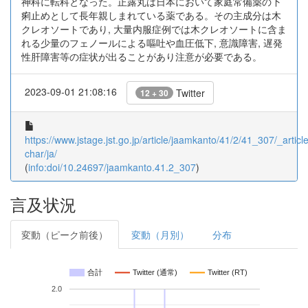
神科に転科となった。正露丸は日本において家庭常備薬の下
痢止めとして長年親しまれている薬である。その主成分は木
クレオソートであり, 大量内服症例では木クレオソートに含ま
れる少量のフェノールによる嘔吐や血圧低下, 意識障害, 遅発
性肝障害等の症状が出ることがあり注意が必要である。
2023-09-01 21:08:16
Twitter
12 + 30
https://www.jstage.jst.go.jp/article/jaamkanto/41/2/41_307/_article
char/ja/
(
info:doi/10.24697/jaamkanto.41.2_307
)
言及状況
変動（ピーク前後）
変動（月別）
分布
合計
Twitter (通常)
Twitter (RT)
2.0