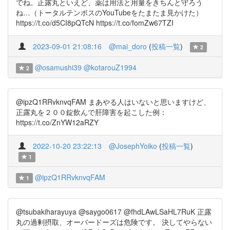
でね。正露丸といえど、薬は用法と用量をきちんと守ろう
ね…（トータルテンボスのYouTubeをたまたま見かけた）
https://t.co/d5CI8pQTcN https://t.co/fomZw67TZI
2023-09-01 21:08:16
@mai_doro
(
投稿一覧
)
2
@osamushi39
@kotarouZ1994
2
@ipzQ1RRvknvqFAM まあやる人はいないと思いますけど、
正露丸を２００錠飲んで肝障害を起こした例：
https://t.co/ZnYW12aRZY
2022-10-20 23:22:13
@JosephYoiko
(
投稿一覧
)
1
@ipzQ1RRvknvqFAM
1
@tsubakiharayuya @saygo0617 @fhdLAwLSaHL7RuK 正露
丸の過剰摂取、オーバードーズは危険です。 決してやらない