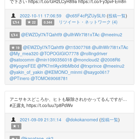
で下さい https://t.co/GR2LCyR89a https://t.co/Fy3pvFEm8n
2022-10-11 17:06:59
@c65F4cPjZUySLf0
(
投稿一覧
)
リツイート・ネットワーク (4)
4
22
0.344
@EWZDyl7kTQahtf9
@ullhWIr7I81xTAc
@meeinu2
4
@EWZDyl7kTQahtf9
@t15307768
@ullhWIr7I81xTAc
19
@My_mea320
@TOPOGIGIO7778
@rollingdriver
@satocomm
@min1090356018
@moncloud2
@2008R6
@KyogreFEE
@PK7mfAyx9tbMb0d
@trxprince
@meeinu2
@yakin_of_yakin
@KEMONO_minmi
@saygo0617
@PTinero
@TOMO69068781
アニサキスどころか、ヒトも駆除されかかってるんですが…
#正露丸 https://t.co/luu7p8PdWv
2021-09-09 21:31:14
@dokokanomed
(
投稿一覧
)
1
@kanatane_ok2
1