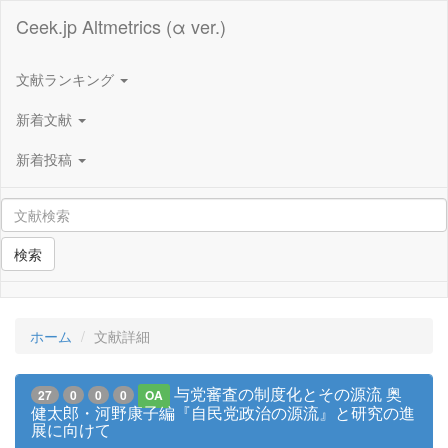
Ceek.jp Altmetrics (α ver.)
文献ランキング
新着文献
新着投稿
検索
ホーム
文献詳細
与党審査の制度化とその源流 奥
27
0
0
0
OA
健太郎・河野康子編『自民党政治の源流』と研究の進
展に向けて