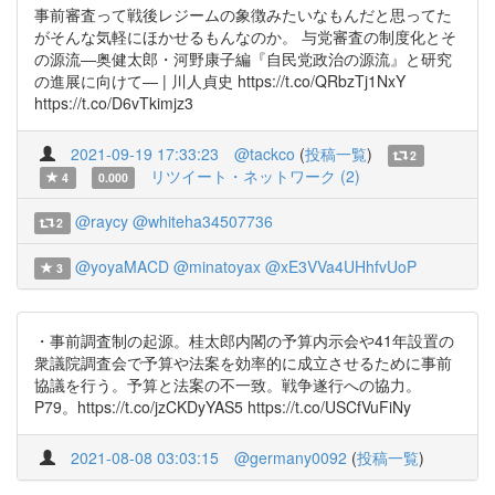
事前審査って戦後レジームの象徴みたいなもんだと思ってた
がそんな気軽にほかせるもんなのか。 与党審査の制度化とそ
の源流―奥健太郎・河野康子編『自民党政治の源流』と研究
の進展に向けて― | 川人貞史 https://t.co/QRbzTj1NxY
https://t.co/D6vTkimjz3
2021-09-19 17:33:23
@tackco
(
投稿一覧
)
2
リツイート・ネットワーク (2)
4
0.000
@raycy
@whiteha34507736
2
@yoyaMACD
@minatoyax
@xE3VVa4UHhfvUoP
3
・事前調査制の起源。桂太郎内閣の予算内示会や41年設置の
衆議院調査会で予算や法案を効率的に成立させるために事前
協議を行う。予算と法案の不一致。戦争遂行への協力。
P79。https://t.co/jzCKDyYAS5 https://t.co/USCfVuFiNy
2021-08-08 03:03:15
@germany0092
(
投稿一覧
)