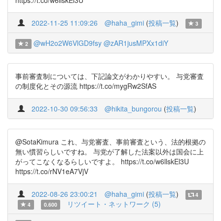
https://t.co/w6llskEl3U
2022-11-25 11:09:26
@haha_gimi
(
投稿一覧
)
3
@wH2o2W6VlGD9fsy
@zAR1jusMPXx1diY
2
事前審査制については、下記論文がわかりやすい。 与党審査
の制度化とその源流 https://t.co/mygRw2SfAS
2022-10-30 09:56:33
@hikita_bungorou
(
投稿一覧
)
@SotaKimura これ、与党審査、事前審査という、法的根拠の
無い慣習らしいですね。 与党が了解した法案以外は国会に上
がってこなくなるらしいですよ。 https://t.co/w6llskEl3U
https://t.co/rNV1eA7VjV
2022-08-26 23:00:21
@haha_gimi
(
投稿一覧
)
4
リツイート・ネットワーク (5)
4
0.600