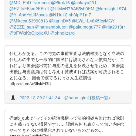
@MD_PhD_ivermect
@Pirok16
@nakaya231
@RZtfuFKkm2FPu1l
@t1MwR7AAB5yb0EM
@foresight1974
@Y_AndYetItMoves
@NTIu12mh3IpPTm7
@Mikecat53996816
@karinDV5
@LWL1L48X5fcyMGY
@ZEZE_san
@haruandofuton
@pakumogu777
@rita2013rr
@8FWktKqQjlp9cXU
@ohnolizard
仕組みがある。この与党の事前審査は法的根拠もなく立法の
仕組みの中でも一般的に国民には説明されない慣習だが、こ
れにより国会提出前に与党の意見を反映させるため、国会提
出後は与党議員は何も考えず賛成すれば法案が可決されるこ
とになる。 国会で寝てるおっさん生産慣習
https://t.co/w6llskEl3U
2022-12-29 21:41:34
@haha_gimi
(
投稿一覧
)
@tab_dub だってその統治機構って法的根拠も無ければ党則
にも載ってない慣習ですし… 誤解も何も表立って無い内内で
やってきた公に機構化されていないものだもの…