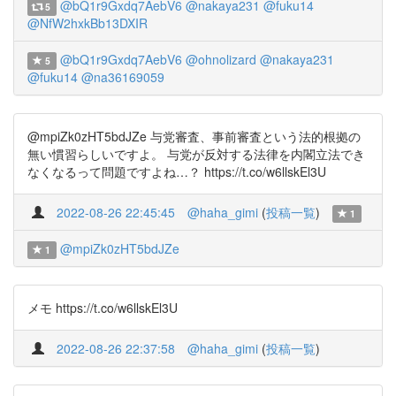
@bQ1r9Gxdq7AebV6
@nakaya231
@fuku14
5
@NfW2hxkBb13DXIR
@bQ1r9Gxdq7AebV6
@ohnolizard
@nakaya231
5
@fuku14
@na36169059
@mpiZk0zHT5bdJZe 与党審査、事前審査という法的根拠の
無い慣習らしいですよ。 与党が反対する法律を内閣立法でき
なくなるって問題ですよね…？ https://t.co/w6llskEl3U
2022-08-26 22:45:45
@haha_gimi
(
投稿一覧
)
1
@mpiZk0zHT5bdJZe
1
メモ https://t.co/w6llskEl3U
2022-08-26 22:37:58
@haha_gimi
(
投稿一覧
)