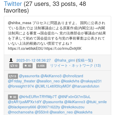
Twitter
(27 users, 33 posts, 48
favorites)
@shiba_masa プロセスに問題ありますよ。 国民に公表され
ている流れでは 法制審議会による原案作成(内閣立法)→内閣
法制局による審査→国会提出へ 党の法務部会が審議会の結果
を了承して初めて国会提出する与党の事前審査は公表されて
いない上法的根拠のない慣習ですよね？
https://t.co/w6llskEl3U https://t.co/irmuDv9jXK
2023-01-12 08:36:27
@haha_gimi
(
投稿一覧
)
リツイート・ネットワーク (13)
10
40
0.456
@yasunorita
@AkiKanno3
@ohnolizard
13
@Friday_theater
@sealion_neo
@ksskdvhs
@nakaya231
@foresight1974
@LWL1L48X5fcyMGY
@haruandofuton
@kHxEURmTRYfWp7T
@ltNFx0nGt7mSIuL
30
@zAR1jusMPXx1diY
@yasunorita
@AkiKanno3
@ituki_smile
@blackpeony666
@39071622ty
@irekokouzou
@mochamosha
@SS3nli
@sealion_neo
@ksskdvhs