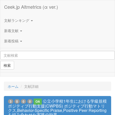
Ceek.jp Altmetrics (α ver.)
文献ランキング
新着文献
新着投稿
検索
ホーム
文献詳細
公立小学校1年生における学級規模
3
0
0
0
OA
ポジティブ行動支援(CWPBS) ポジティブ行動マトリ
クス,Behavior-Specific Praise,Positive Peer Reporting
を組み合わせた実践の効果