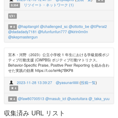
リツイート・ネットワーク (1)
0.354
1
@hapitangirl
@challenged_sc
@ottotto_be
@0Perai2
8
@dadadady7181
@fufunfunfun777
@kirin0m0n
@skepmastergun
宮木・河野（2023）公立小学校 1 年生における学級規模ポジ
ティブ行動支援 (CWPBS) ポジティブ行動マトリクス,
Behavior-Specific Praise, Positive Peer Reporting を組み合わ
せた実践の効果 https://t.co/teHkj7BKP8
2023-11-28 13:39:27
@yasunariiiiiii
(
投稿一覧
)
4
@faw80700513
@masub_ict
@usotuitara
@_taka_yuu
4
収集済み URL リスト