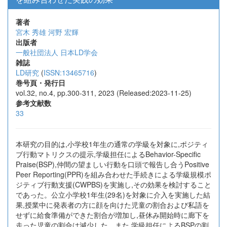
著者
宮木 秀雄
河野 宏輝
出版者
一般社団法人 日本LD学会
雑誌
LD研究
(
ISSN:13465716
)
巻号頁・発行日
vol.32, no.4, pp.300-311, 2023 (Released:2023-11-25)
参考文献数
33
本研究の目的は,小学校1年生の通常の学級を対象に,ポジティ
ブ行動マトリクスの提示,学級担任によるBehavior-Specific
Praise(BSP),仲間の望ましい行動を口頭で報告し合うPositive
Peer Reporting(PPR)を組み合わせた手続きによる学級規模ポ
ジティブ行動支援(CWPBS)を実施し,その効果を検討すること
であった。公立小学校1年生(29名)を対象に介入を実施した結
果,授業中に発表者の方に顔を向けた児童の割合および私語を
せずに給食準備ができた割合が増加し,昼休み開始時に廊下を
走った児童の割合は減少した。また,学級担任によるBSPの割