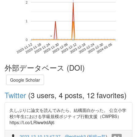
2
1
*
*
0
2023-12-30
2023-11-12
2023-11-30
2023-12-18
2024-01-05
2023-11-18
2023-12-06
2023-12-24
2023-11-24
2023-12-12
外部データベース (DOI)
Google Scholar
Twitter
(3 users, 4 posts, 12 favorites)
久しぶりに論文を読んでみたら、結構面白かった。 公立小学
校1年生における学級規模ポジティブ行動支援（CWPBS）
https://t.co/LRlww9dAj6
2023-12-10 12:47:37
@epitaph3
(
投稿一覧
)
8