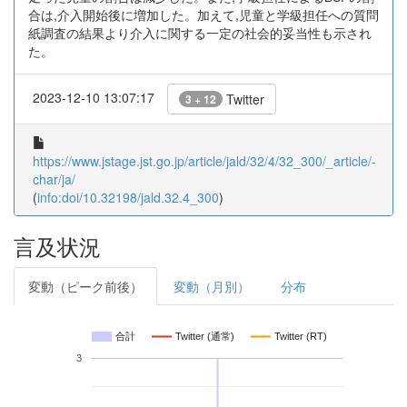
合は,介入開始後に増加した。加えて,児童と学級担任への質問
紙調査の結果より介入に関する一定の社会的妥当性も示され
た。
2023-12-10 13:07:17
Twitter
3 + 12
https://www.jstage.jst.go.jp/article/jald/32/4/32_300/_article/-
char/ja/
(
info:doi/10.32198/jald.32.4_300
)
言及状況
変動（ピーク前後）
変動（月別）
分布
合計
Twitter (通常)
Twitter (RT)
3