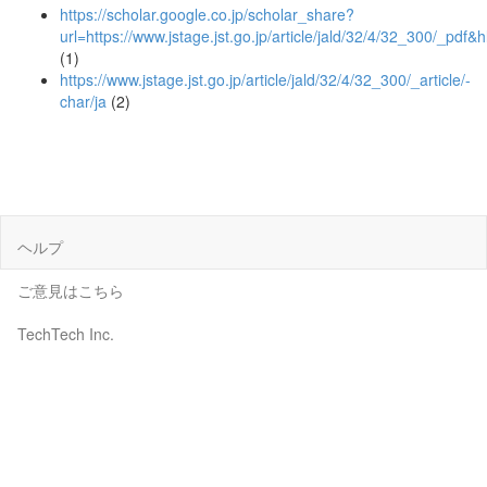
https://scholar.google.co.jp/scholar_share?
url=https://www.jstage.jst.go.jp/article/jald/32/4/32_30
(1)
https://www.jstage.jst.go.jp/article/jald/32/4/32_300/_article/-
char/ja
(2)
ヘルプ
ご意見はこちら
TechTech Inc.