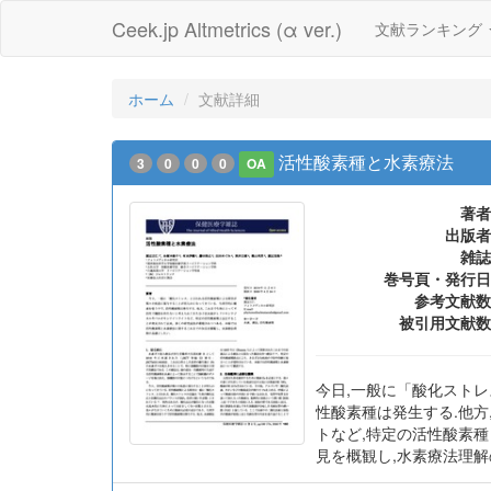
Ceek.jp Altmetrics (α ver.)
文献ランキング
ホーム
文献詳細
活性酸素種と水素療法
3
0
0
0
OA
著者
出版者
雑誌
巻号頁・発行日
参考文献数
被引用文献数
今日,一般に「酸化スト
性酸素種は発生する.他
トなど,特定の活性酸素
見を概観し,水素療法理解