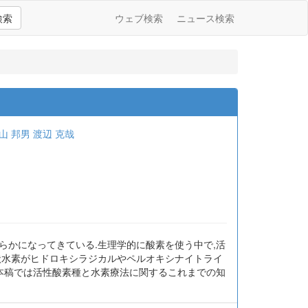
検索
ウェブ検索
ニュース検索
山 邦男
渡辺 克哉
らかになってきている.生理学的に酸素を使う中で,活
状水素がヒドロキシラジカルやペルオキシナイトライ
.本稿では活性酸素種と水素療法に関するこれまでの知