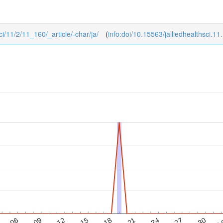
sci/11/2/11_160/_article/-char/ja/
(
info:doi/10.15563/jalliedhealthsci.11