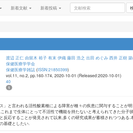
新着文献
新着投稿
渡辺 正仁
由留木 裕子
有末 伊織
藤田 浩之
出田 めぐみ
西井 正樹
築
保健医療学学会
保健医療学雑誌
(
ISSN:21850399
)
vol.11, no.2, pp.160-174, 2020-10-01 (Released:2020-10-01)
40
1
レス」と言われる活性酸素種による障害が種々の疾患に関与することが明
方,これまで生体にとって不活性で機能を持たないと考えられてきた分子
種と反応することが発見されて以来,多くの研究成果が蓄積されつつある
の基礎としたい.