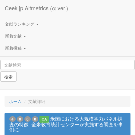
Ceek.jp Altmetrics (α ver.)
文献ランキング
新着文献
新着投稿
検索
ホーム
文献詳細
米国における大規模学力パネル調
4
0
0
0
OA
査の特徴 -全米教育統計センターが実施する調査を事
例に-