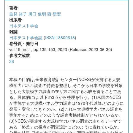
著者
垂見 裕子
川口 俊明
西 徳宏
出版者
日本テスト学会
雑誌
日本テスト学会誌
(
ISSN:18809618
)
巻号頁・発行日
vol.19, no.1, pp.135-153, 2023 (Released:2023-06-30)
参考文献数
38
本稿の目的は,全米教育統計センター(NCES)が実施する大規
模学力パネル調査の特徴を整理し,そこから日本の学校を対象
とした大規模学力調査の在り方に関する示唆を得ることであ
る。具体的には,以下の3点から整理を行う。(1)米国のNCES
が実施する大規模パネル学力調査は1970年代以降,どのように
発展・変化してきたのか。(2)これら大規模学力パネル調査を
実施するために,どのような調査実施体制がとられているか。
(3)NCESが実施する大規模学力パネル調査の主たるテーマで
ある「格差」の視点が調査設計にどのように表れているか。
分析の結果,日米の大規模学力パネル調査の蓄積に大きな差が