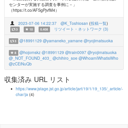
センターが実施する調査を事例に－」
（https://t.co/AFSgPjvfM4）
2023-07-06 14:22:37
@K_Toshiosan
(
投稿一覧
)
リツイート・ネットワーク (3)
3
10
0.408
@18991129
@yamaneko_yamane
@ryojimatsuoka
3
@hojomskz
@18991129
@train0097
@ryojimatsuoka
8
@_NOT_FOUND_403_
@chihiro_soe
@WhoamIWhatisWho
@zCEiNuQb
収集済み URL リスト
https://www.jstage.jst.go.jp/article/jart/19/1/19_135/_article/-
char/ja
(4)