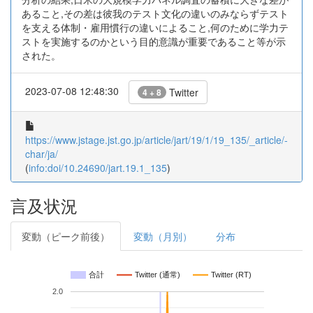
あること,その差は彼我のテスト文化の違いのみならずテスト
を支える体制・雇用慣行の違いによること,何のために学力テ
ストを実施するのかという目的意識が重要であること等が示
された。
2023-07-08 12:48:30
Twitter
4 + 8
https://www.jstage.jst.go.jp/article/jart/19/1/19_135/_article/-
char/ja/
(
info:doi/10.24690/jart.19.1_135
)
言及状況
変動（ピーク前後）
変動（月別）
分布
合計
Twitter (通常)
Twitter (RT)
2.0