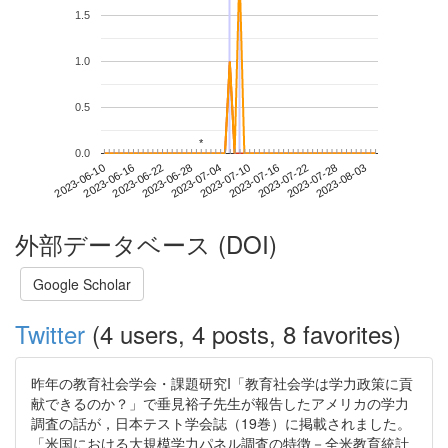
1.5
1.0
0.5
*
*
0.0
2023-07-28
2023-06-10
2023-06-28
2023-07-16
2023-08-03
2023-06-16
2023-07-04
2023-07-22
2023-06-22
2023-07-10
外部データベース (DOI)
Google Scholar
Twitter
(4 users, 4 posts, 8 favorites)
昨年の教育社会学会・課題研究I「教育社会学は学力政策に貢
献できるのか？」で垂見裕子先生が報告したアメリカの学力
調査の話が，日本テスト学会誌（19巻）に掲載されました。
「米国における大規模学力パネル調査の特徴－全米教育統計