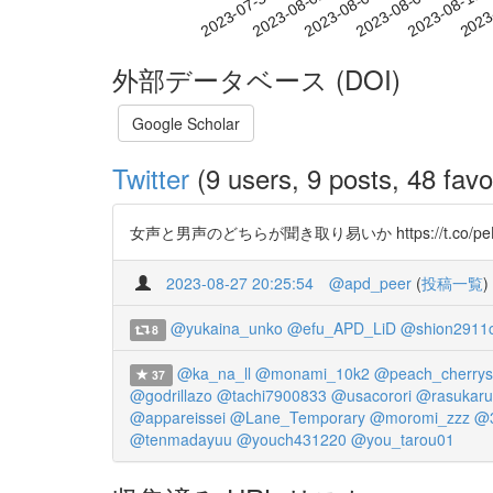
2023-08-05
2023-08-08
2023-08-11
2023
2023-07-30
2023-08-02
外部データベース (DOI)
Google Scholar
Twitter
(9 users, 9 posts, 48 favo
女声と男声のどちらが聞き取り易いか https://t.co/peH1FheM
2023-08-27 20:25:54
@apd_peer
(
投稿一覧
)
@yukaina_unko
@efu_APD_LiD
@shion2911
8
@ka_na_ll
@monami_10k2
@peach_cherrys
37
@godrillazo
@tachi7900833
@usacorori
@rasukaru
@appareissei
@Lane_Temporary
@moromi_zzz
@3
@tenmadayuu
@youch431220
@you_tarou01