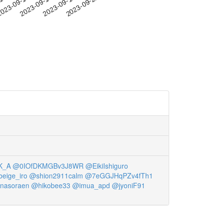
-10
023-09-13
2023-09-16
2023-09-19
2023-09-22
K_A
@0IOfDKMGBv3J8WR
@EikiIshiguro
eige_iro
@shion2911calm
@7eGGJHqPZv4fTh1
nasoraen
@hikobee33
@imua_apd
@jyoniF91