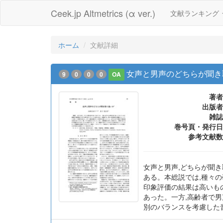
Ceek.jp Altmetrics (α ver.)
文献ランキング
ホーム
文献詳細
女声と男声のどちらが聞き
9
0
0
0
OA
著者
出版者
雑誌
巻号頁・発行日
参考文献数
女声と男声,どちらが聞
ある。本総説では,種々
印象評価の結果は高いも
あった。一方,高齢者で
別のバランスを考慮した