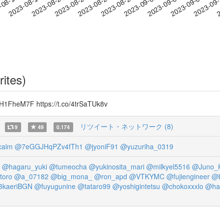
2023-09-04
2023-09-07
2023-09
-08-14
2
2023-08-17
2023-08-20
2023-08-23
2023-08-26
2023-08-29
2023-09-01
rites)
7F https://t.co/4trSaTUk8v
リツイート・ネットワーク (8)
9
49
0.174
calm
@7eGGJHqPZv4fTh1
@jyoniF91
@yuzuriha_0319
@hagaru_yuki
@tumeocha
@yukinosita_mari
@milkyel5516
@Juno_
toro
@a_07182
@big_mona_
@ron_apd
@VTKYMC
@fujiengineer
@b
kaeriBGN
@fuyugunine
@tataro99
@yoshigintetsu
@chokoxxxlo
@ha