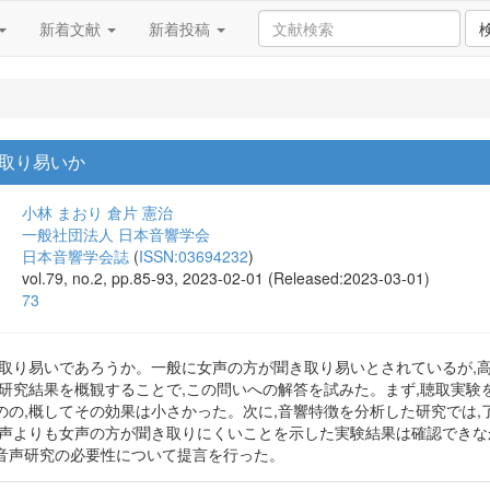
新着文献
新着投稿
取り易いか
小林 まおり
倉片 憲治
一般社団法人 日本音響学会
日本音響学会誌
(
ISSN:03694232
)
vol.79, no.2, pp.85-93, 2023-02-01 (Released:2023-03-01)
73
き取り易いであろうか。一般に女声の方が聞き取り易いとされているが,
の研究結果を概観することで,この問いへの解答を試みた。まず,聴取実験
のの,概してその効果は小さかった。次に,音響特徴を分析した研究では
男声よりも女声の方が聞き取りにくいことを示した実験結果は確認できな
音声研究の必要性について提言を行った。