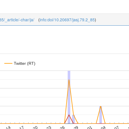
85/_article/-char/ja/
(
info:doi/10.20697/jasj.79.2_85
)
Twitter (RT)