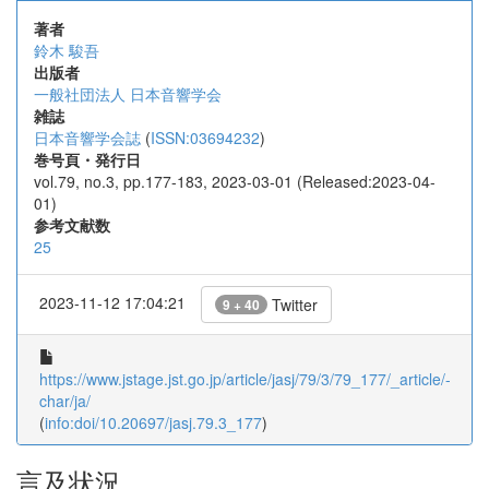
著者
鈴木 駿吾
出版者
一般社団法人 日本音響学会
雑誌
日本音響学会誌
(
ISSN:03694232
)
巻号頁・発行日
vol.79, no.3, pp.177-183, 2023-03-01 (Released:2023-04-
01)
参考文献数
25
2023-11-12 17:04:21
Twitter
9 + 40
https://www.jstage.jst.go.jp/article/jasj/79/3/79_177/_article/-
char/ja/
(
info:doi/10.20697/jasj.79.3_177
)
言及状況