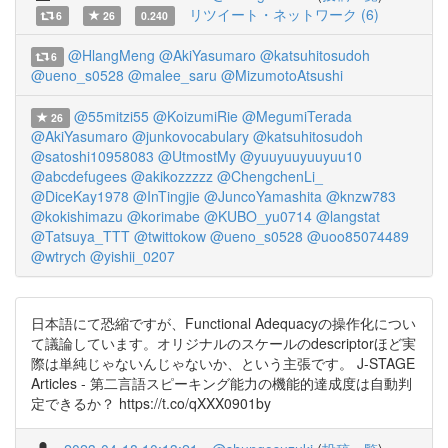
リツイート・ネットワーク (6)
6
26
0.240
@HlangMeng
@AkiYasumaro
@katsuhitosudoh
6
@ueno_s0528
@malee_saru
@MizumotoAtsushi
@55mitzi55
@KoizumiRie
@MegumiTerada
26
@AkiYasumaro
@junkovocabulary
@katsuhitosudoh
@satoshi10958083
@UtmostMy
@yuuyuuyuuyuu10
@abcdefugees
@akikozzzzz
@ChengchenLi_
@DiceKay1978
@InTingjie
@JuncoYamashita
@knzw783
@kokishimazu
@korimabe
@KUBO_yu0714
@langstat
@Tatsuya_TTT
@twittokow
@ueno_s0528
@uoo85074489
@wtrych
@yishii_0207
日本語にて恐縮ですが、Functional Adequacyの操作化につい
て議論しています。オリジナルのスケールのdescriptorほど実
際は単純じゃないんじゃないか、という主張です。 J-STAGE
Articles - 第二言語スピーキング能力の機能的達成度は自動判
定できるか？ https://t.co/qXXX0901by