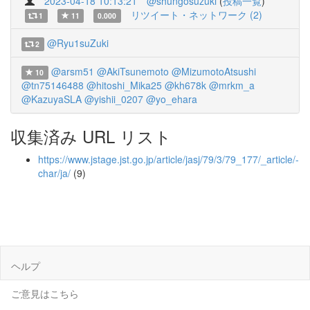
2023-04-18 10:13:21
@shungosuzuki
(
投稿一覧
)
リツイート・ネットワーク (2)
1
11
0.000
@Ryu1suZuki
2
@arsm51
@AkiTsunemoto
@MizumotoAtsushi
10
@tn75146488
@hitoshi_Mika25
@kh678k
@mrkm_a
@KazuyaSLA
@yishii_0207
@yo_ehara
収集済み URL リスト
https://www.jstage.jst.go.jp/article/jasj/79/3/79_177/_article/-
char/ja/
(9)
ヘルプ
ご意見はこちら