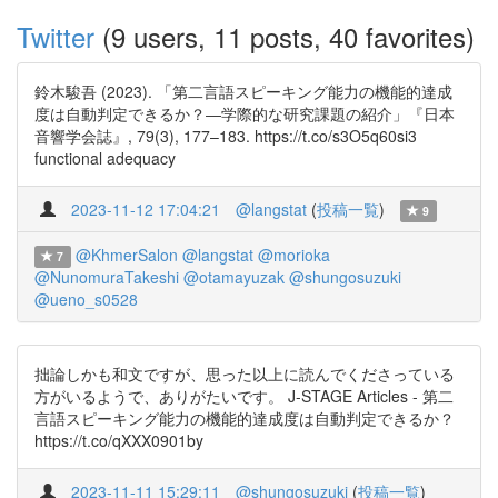
Twitter
(9 users, 11 posts, 40 favorites)
鈴木駿吾 (2023). 「第二言語スピーキング能力の機能的達成
度は自動判定できるか？―学際的な研究課題の紹介」『日本
音響学会誌』, 79(3), 177–183. https://t.co/s3O5q60si3
functional adequacy
2023-11-12 17:04:21
@langstat
(
投稿一覧
)
9
@KhmerSalon
@langstat
@morioka
7
@NunomuraTakeshi
@otamayuzak
@shungosuzuki
@ueno_s0528
拙論しかも和文ですが、思った以上に読んでくださっている
方がいるようで、ありがたいです。 J-STAGE Articles - 第二
言語スピーキング能力の機能的達成度は自動判定できるか？
https://t.co/qXXX0901by
2023-11-11 15:29:11
@shungosuzuki
(
投稿一覧
)