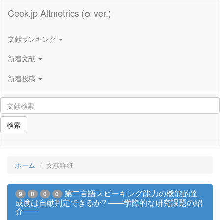
Ceek.jp Altmetrics (α ver.)
文献ランキング
新着文献
新着投稿
検索
ホーム
文献詳細
第二言語スピーキング能力の機能的達
9
0
0
0
成度は自動判定できるか? ――学際的な研究課題の紹
介――