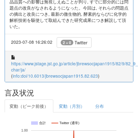
品品質への影響は無視しえぬことが判り, すでに部分的には問
題点の改良がなされるようになった。今回は, それらの問題点
の摘出と改良につき, 最新の微生物的, 酵素的ならびに化学的
解析技術を駆使して取組んできた研究成果につき解説して頂
いた。
2023-07-08 16:26:02
Twitter
2 + 0
https://www.jstage.jst.go.jp/article/jbrewsocjapan1915/82/9/82_9_
char/ja/
(
info:doi/10.6013/jbrewsocjapan1915.82.623
)
言及状況
変動（ピーク前後）
変動（月別）
分布
合計
Twitter (通常)
1.00