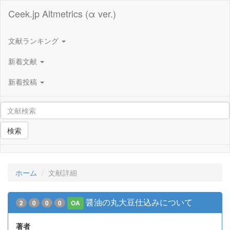
Ceek.jp Altmetrics (α ver.)
文献ランキング
新着文献
新着投稿
検索
ホーム
文献詳細
醤油の丸大豆仕込みについて
2
0
0
0
OA
著者