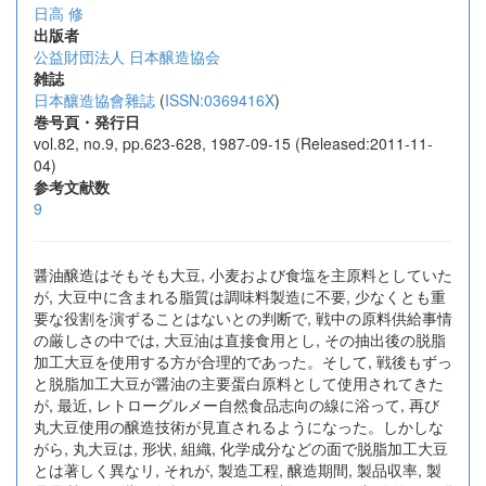
日高 修
出版者
公益財団法人 日本醸造協会
雑誌
日本釀造協會雜誌
(
ISSN:0369416X
)
巻号頁・発行日
vol.82, no.9, pp.623-628, 1987-09-15 (Released:2011-11-
04)
参考文献数
9
醤油醸造はそもそも大豆, 小麦および食塩を主原料としていた
が, 大豆中に含まれる脂質は調味料製造に不要, 少なくとも重
要な役割を演ずることはないとの判断で, 戦中の原料供給事情
の厳しさの中では, 大豆油は直接食用とし, その抽出後の脱脂
加工大豆を使用する方が合理的であった。そして, 戦後もずっ
と脱脂加工大豆が醤油の主要蛋白原料として使用されてきた
が, 最近, レトローグルメー自然食品志向の線に浴って, 再び
丸大豆使用の醸造技術が見直されるようになった。しかしな
がら, 丸大豆は, 形状, 組織, 化学成分などの面で脱脂加工大豆
とは著しく異なリ, それが, 製造工程, 醸造期間, 製品収率, 製