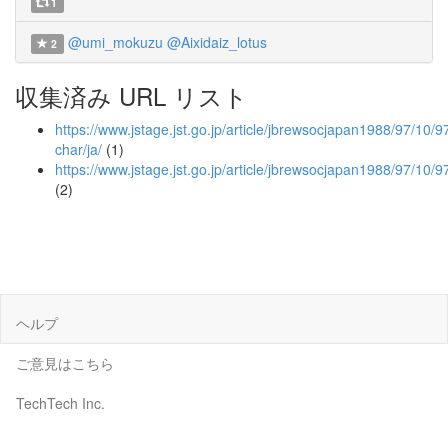
1
@umi_mokuzu
@Aixidaiz_lotus
2
収集済み URL リスト
https://www.jstage.jst.go.jp/article/jbrewsocjapan1988/97/10/9
char/ja/
(1)
https://www.jstage.jst.go.jp/article/jbrewsocjapan1988/97/10
(2)
ヘルプ
ご意見はこちら
TechTech Inc.