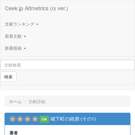
Ceek.jp Altmetrics (α ver.)
文献ランキング
新着文献
新着投稿
検索
ホーム
文献詳細
城下町の銘酒 (その1)
3
0
0
0
OA
著者