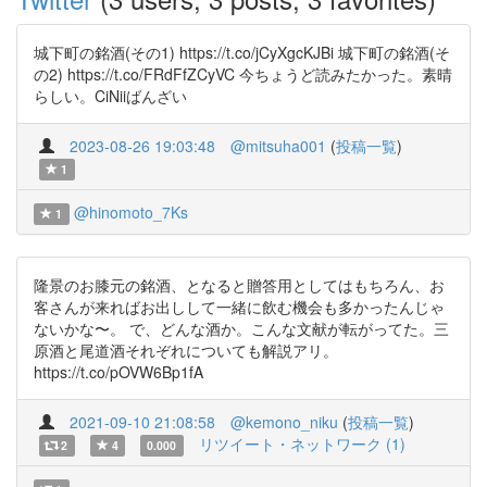
城下町の銘酒(その1) https://t.co/jCyXgcKJBi 城下町の銘酒(そ
の2) https://t.co/FRdFfZCyVC 今ちょうど読みたかった。素晴
らしい。CiNiiばんざい
2023-08-26 19:03:48
@mitsuha001
(
投稿一覧
)
1
@hinomoto_7Ks
1
隆景のお膝元の銘酒、となると贈答用としてはもちろん、お
客さんが来ればお出しして一緒に飲む機会も多かったんじゃ
ないかな〜。 で、どんな酒か。こんな文献が転がってた。三
原酒と尾道酒それぞれについても解説アリ。
https://t.co/pOVW6Bp1fA
2021-09-10 21:08:58
@kemono_niku
(
投稿一覧
)
リツイート・ネットワーク (1)
2
4
0.000