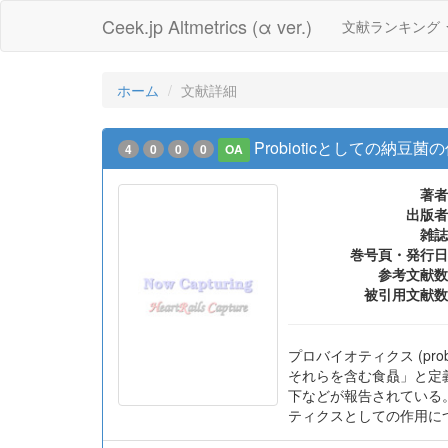
Ceek.jp Altmetrics (α ver.)
文献ランキング
ホーム
文献詳細
Probioticとしての納
4
0
0
0
OA
著者
出版者
雑誌
巻号頁・発行日
参考文献数
被引用文献数
プロバイオティクス (pr
それらを含む食贔」と定義
下などが報告されている
ティクスとしての作用につ