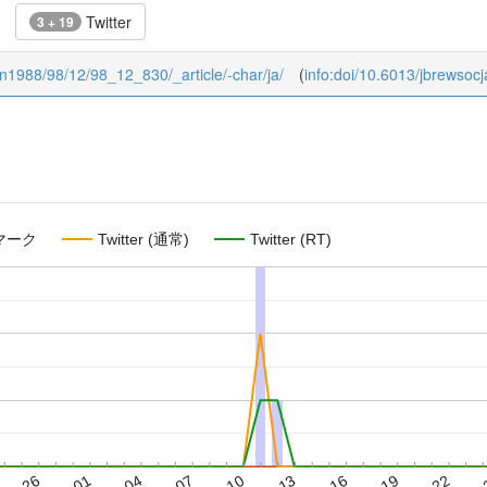
Twitter
3 + 19
pan1988/98/12/98_12_830/_article/-char/ja/
(
info:doi/10.6013/jbrewso
マーク
Twitter (通常)
Twitter (RT)