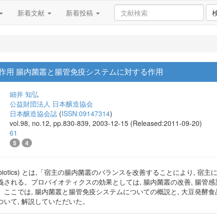
新着文献
新着投稿
豆菌の作用 腸内菌叢と腸管免疫システムに対する作用
細井 知弘
公益財団法人 日本醸造協会
日本醸造協会誌
(
ISSN:09147314
)
vol.98, no.12, pp.830-839, 2003-12-15 (Released:2011-09-20)
61
5
4
obiotics) とは,「宿主の腸内菌叢のバランスを改善することにより, 
される。プロバイオティクスの効果としては, 腸内菌叢の改善, 腸管感染症
。ここでは, 腸内菌叢と腸管免疫システムについての概説と, 大豆発酵
いて, 解説していただいた。