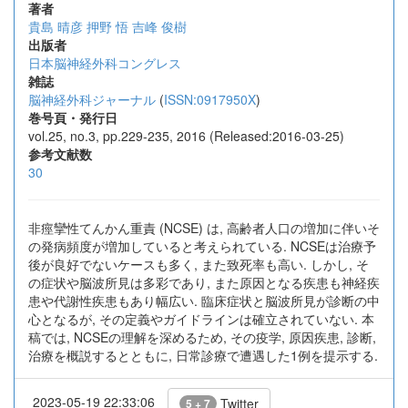
著者
貴島 晴彦
押野 悟
吉峰 俊樹
出版者
日本脳神経外科コングレス
雑誌
脳神経外科ジャーナル
(
ISSN:0917950X
)
巻号頁・発行日
vol.25, no.3, pp.229-235, 2016 (Released:2016-03-25)
参考文献数
30
非痙攣性てんかん重責 (NCSE) は, 高齢者人口の増加に伴いそ
の発病頻度が増加していると考えられている. NCSEは治療予
後が良好でないケースも多く, また致死率も高い. しかし, そ
の症状や脳波所見は多彩であり, また原因となる疾患も神経疾
患や代謝性疾患もあり幅広い. 臨床症状と脳波所見が診断の中
心となるが, その定義やガイドラインは確立されていない. 本
稿では, NCSEの理解を深めるため, その疫学, 原因疾患, 診断,
治療を概説するとともに, 日常診療で遭遇した1例を提示する.
2023-05-19 22:33:06
Twitter
5 + 7