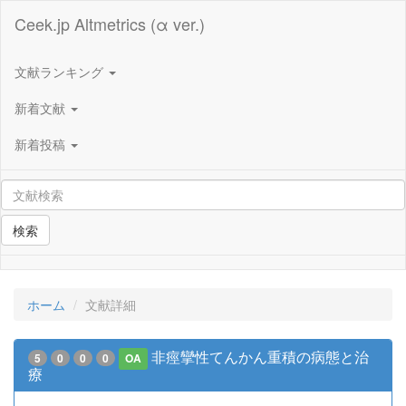
Ceek.jp Altmetrics (α ver.)
文献ランキング
新着文献
新着投稿
検索
ホーム
文献詳細
非痙攣性てんかん重積の病態と治
5
0
0
0
OA
療