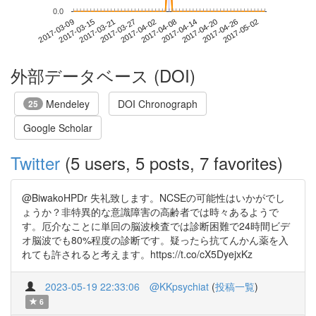
0.0
2017-04-26
2017-03-09
2017-03-27
2017-04-14
2017-05-02
2017-03-15
2017-04-02
2017-04-20
2017-03-21
2017-04-08
外部データベース (DOI)
Mendeley
DOI Chronograph
25
Google Scholar
Twitter
(5 users, 5 posts, 7 favorites)
@BiwakoHPDr 失礼致します。NCSEの可能性はいかがでし
ょうか？非特異的な意識障害の高齢者では時々あるようで
す。厄介なことに単回の脳波検査では診断困難で24時間ビデ
オ脳波でも80%程度の診断です。疑ったら抗てんかん薬を入
れても許されると考えます。https://t.co/cX5DyejxKz
2023-05-19 22:33:06
@KKpsychiat
(
投稿一覧
)
6