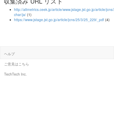
収集済み URL リスト
http://altmetrics.ceek.jp/article/www.jstage.jst.go.jp/article/jcn
char/ja/
(1)
https://www.jstage.jst.go.jp/article/jcns/25/3/25_229/_pdf
(4)
ヘルプ
ご意見はこちら
TechTech Inc.