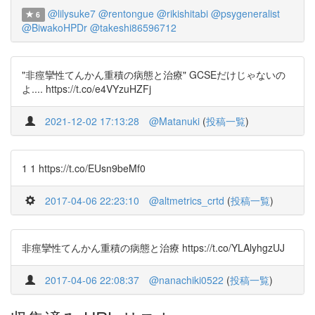
@lilysuke7
@rentongue
@rikishitabi
@psygeneralist
6
@BiwakoHPDr
@takeshi86596712
"非痙攣性てんかん重積の病態と治療" GCSEだけじゃないの
よ.... https://t.co/e4VYzuHZFj
2021-12-02 17:13:28
@Matanuki
(
投稿一覧
)
1 1 https://t.co/EUsn9beMf0
2017-04-06 22:23:10
@altmetrics_crtd
(
投稿一覧
)
非痙攣性てんかん重積の病態と治療 https://t.co/YLAlyhgzUJ
2017-04-06 22:08:37
@nanachiki0522
(
投稿一覧
)