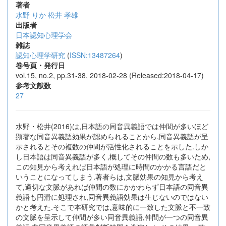
著者
水野 りか
松井 孝雄
出版者
日本認知心理学会
雑誌
認知心理学研究
(
ISSN:13487264
)
巻号頁・発行日
vol.15, no.2, pp.31-38, 2018-02-28 (Released:2018-04-17)
参考文献数
27
水野・松井(2016)は,日本語の同音異義語では仲間が多いほど
顕著な同音異義語効果が認められることから,同音異義語が呈
示されるとその複数の仲間が活性化されることを示した.しか
し日本語は同音異義語が多く,概してその仲間の数も多いため,
この知見から考えれば日本語が処理に時間のかかる言語だと
いうことになってしまう.著者らは,文脈効果の知見から考え
て,適切な文脈があれば仲間の数にかかわらず日本語の同音異
義語も円滑に処理され,同音異義語効果は生じないのではない
かと考えた.そこで本研究では,意味的に一致した文脈と不一致
の文脈を呈示して仲間が多い同音異義語,仲間が一つの同音異