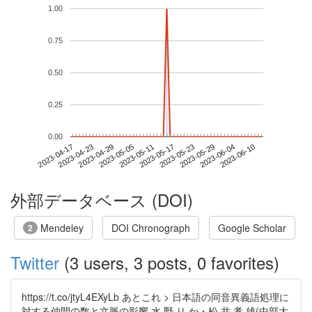
1.00
0.75
0.50
0.25
0.00
2023-06-04
2023-04-17
2023-05-05
2023-05-23
2023-06-10
2023-04-23
2023-05-11
2023-05-29
2023-04-29
2023-05-17
外部データベース (DOI)
Mendeley
DOI Chronograph
Google Scholar
2
Twitter
(3 users, 3 posts, 0 favorites)
https://t.co/jtyL4EXyLb あとこれ > 日本語の同音異義語処理に
対する仲間の数と文脈の影響 水 野 り か・松 井 孝 雄(中部大