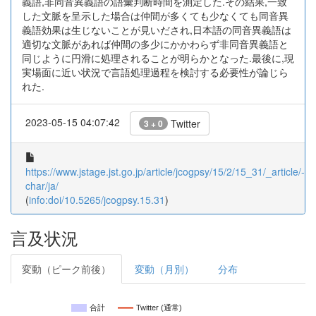
義語,非同音異義語の語彙判断時間を測定した.その結果,一致
した文脈を呈示した場合は仲間が多くても少なくても同音異
義語効果は生じないことが見いだされ,日本語の同音異義語は
適切な文脈があれば仲間の多少にかかわらず非同音異義語と
同じように円滑に処理されることが明らかとなった.最後に,現
実場面に近い状況で言語処理過程を検討する必要性が論じら
れた.
2023-05-15 04:07:42
Twitter
3 + 0
https://www.jstage.jst.go.jp/article/jcogpsy/15/2/15_31/_article/-
char/ja/
(
info:doi/10.5265/jcogpsy.15.31
)
言及状況
変動（ピーク前後）
変動（月別）
分布
合計
Twitter (通常)