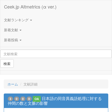
Ceek.jp Altmetrics (α ver.)
文献ランキング
新着文献
新着投稿
検索
ホーム
文献詳細
日本語の同音異義語処理に対する
3
0
0
0
OA
仲間の数と文脈の影響