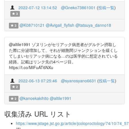
2022-07-12 13:14:52
@Gneko73861001
(
投稿一覧
)
3
@K08710121
@Avigail_flyfish
@tatsuya_danno18
3
@altile1991 ゾヌリンがセリアック病患者がグルテン摂取し
た際に分泌増加して、それが細胞間ジャンクションを緩くし
てしまいセリアック病になる…のは医学的に想定されている
経路。記載はリンク先の4ページ目。
https://t.co/MiFuAT6NXu
2022-06-13 07:25:46
@syanosyano6631
(
投稿一覧
)
2
@kanoekakihito
@altile1991
2
収集済み URL リスト
https://www.jstage.jst.go.jp/article/jcoloproctology/74/10/74_5