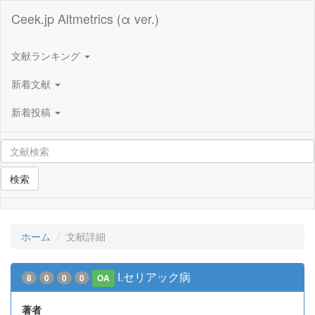
Ceek.jp Altmetrics (α ver.)
文献ランキング
新着文献
新着投稿
検索
ホーム
文献詳細
I.セリアック病
8
0
0
0
OA
著者