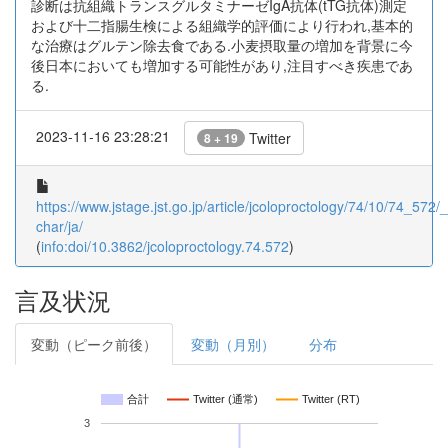
診断は抗組織トランスグルタミナーゼIgA抗体(tTG抗体)測定
および十二指腸生検による組織学的評価により行われ,基本的
な治療はグルテン除去食である.小麦摂取量の増加を背景に今
後日本においても増加する可能性があり,注目すべき疾患であ
る.
2023-11-16 23:28:21
Twitter
8 + 19
https://www.jstage.jst.go.jp/article/jcoloproctology/74/10/74_572/_a
char/ja/
(
info:doi/10.3862/jcoloproctology.74.572
)
言及状況
変動（ピーク前後）
変動（月別）
分布
合計
Twitter (通常)
Twitter (RT)
3