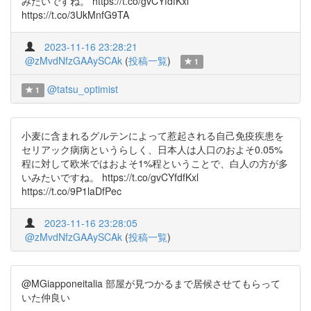
みたいですね。 https://t.co/gvCYfdfKxl
https://t.co/3UkMnfG9TA
2023-11-16 23:28:21
@zMvdNfzGAAySCAk
(
投稿一覧
)
1
@tatsu_optimist
1
小麦に含まれるグルテンによって惹起される自己免疫疾患を
セリアック病病というらしく、日本人は人口のおよそ0.05%
程に対して欧米ではおよそ1%程ということで、白人の方が多
いみたいですね。 https://t.co/gvCYfdfKxl
https://t.co/9P1laDfPec
2023-11-16 23:28:05
@zMvdNfzGAAySCAk
(
投稿一覧
)
@MGiapponeitalia 部屋が見つかるまで居候させてもらって
いた仲良い