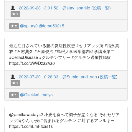
2022-09-28 13:01:52
@stay_sparkle
(
投稿一覧
)
2
@sp_ay0
@tomo59215
2
最近注目されている腸の炎症性疾患 #セリアック病 #福永真
衣 #石村典久 #石原俊治 #島根大学医学部内科学講座第二
#CeliacDisease #グルテンフリー #グルテン過敏性腸症
https://t.co/pWvDza2Va0
2022-07-20 10:28:33
@Sumie_and_son
(
投稿一覧
)
2
@Osekkai_majyo
1
@yamikawadays2 小麦を食べて調子が悪くなる それセリア
ック病やん 小麦に含まれるグルテン に対するアレルギー
https://t.co/hLmFfcas1s