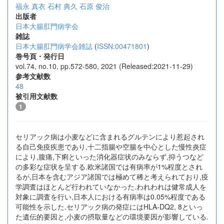
福永 真衣
石村 典久
石原 俊治
出版者
日本大腸肛門病学会
雑誌
日本大腸肛門病学会雑誌
(
ISSN:00471801
)
巻号頁・発行日
vol.74, no.10, pp.572-580, 2021 (Released:2021-11-29)
参考文献数
48
被引用文献数
1
セリアック病は小麦などに含まれるグルテンにより惹起され
る自己免疫疾患であり,十二指腸や空腸を中心とした慢性炎症
により,腹痛,下痢といった消化器症状のみならず,抑うつなど
の多彩な症状を呈する.欧米諸国では有病率が1%程度とされ
るが,日本を含むアジア諸国では極めて稀と考えられており,疫
学調査はほとんど行われていなかった.われわれは健常成人を
対象に調査を行い,日本人における有病率は0.05%程度である
可能性を示した.セリアック病の発症にはHLA-DQ2, 8といっ
た遺伝的要因と,小麦の摂取量などの環境要因が影響している.