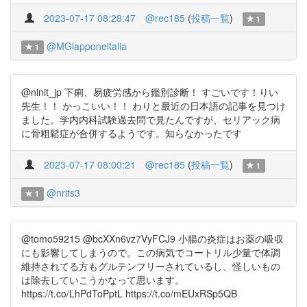
2023-07-17 08:28:47
@rec185
(
投稿一覧
)
1
@MGiapponeitalia
1
@ninit_jp 下痢、易疲労感から鑑別診断！ すごいです！りい
先生！！ かっこいい！！ わりと最近の日本語の記事を見つけ
ました。学内内科試験過去問で見たんですが、セリアック病
に骨粗鬆症が合併するようです。知らなかったです
2023-07-17 08:00:21
@rec185
(
投稿一覧
)
1
@nrits3
1
@tomo59215 @bcXXn6vz7VyFCJ9 小腸の炎症はお薬の吸収
にも影響してしまうので。この病気でコートリル少量で体調
維持されてる方もグルテンフリーされているし、怪しいもの
は除去していこうかなって思います。
https://t.co/LhPdToPptL https://t.co/mEUxRSp5QB